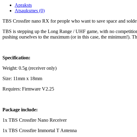
Apraksts
Atsauksmes (0)
TBS Crossfire nano RX for people who want to save space and solder.
TBS is stepping up the Long Range / UHF game, with no competition 
pushing ourselves to the maximum (or in this case, the minimum!). The e
Specification:
Weight: 0.5g (receiver only)
Size: 11mm x 18mm
Requires: Firmware V2.25
Package include:
1x TBS Crossfire Nano Receiver
1x TBS Crossfire Immortal T Antenna