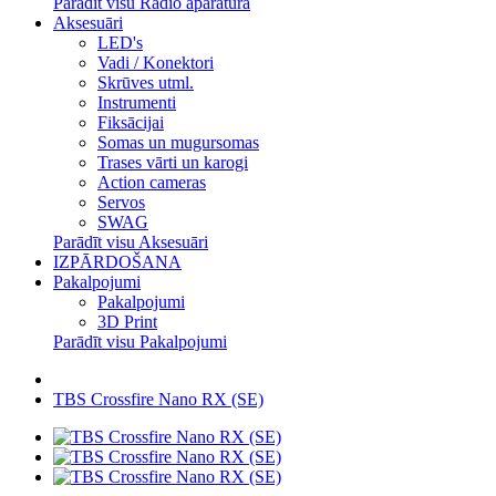
Parādīt visu Radio aparatūra
Aksesuāri
LED's
Vadi / Konektori
Skrūves utml.
Instrumenti
Fiksācijai
Somas un mugursomas
Trases vārti un karogi
Action cameras
Servos
SWAG
Parādīt visu Aksesuāri
IZPĀRDOŠANA
Pakalpojumi
Pakalpojumi
3D Print
Parādīt visu Pakalpojumi
TBS Crossfire Nano RX (SE)