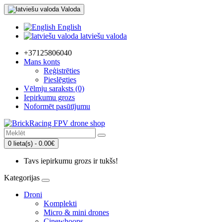
Valoda
English
latviešu valoda
+37125806040
Mans konts
Reģistrēties
Pieslēgties
Vēlmju saraksts (0)
Iepirkumu grozs
Noformēt pasūtījumu
0 lieta(s) - 0.00€
Tavs iepirkumu grozs ir tukšs!
Kategorijas
Droni
Komplekti
Micro & mini drones
Cinewhoops