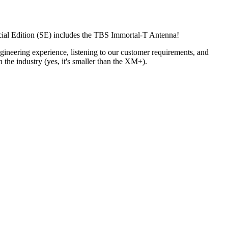
cial Edition (SE) includes the TBS Immortal-T Antenna!
neering experience, listening to our customer requirements, and
n the industry (yes, it's smaller than the XM+).