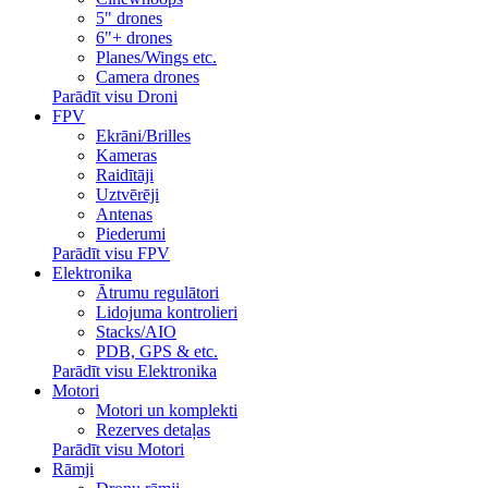
5" drones
6"+ drones
Planes/Wings etc.
Camera drones
Parādīt visu Droni
FPV
Ekrāni/Brilles
Kameras
Raidītāji
Uztvērēji
Antenas
Piederumi
Parādīt visu FPV
Elektronika
Ātrumu regulātori
Lidojuma kontrolieri
Stacks/AIO
PDB, GPS & etc.
Parādīt visu Elektronika
Motori
Motori un komplekti
Rezerves detaļas
Parādīt visu Motori
Rāmji