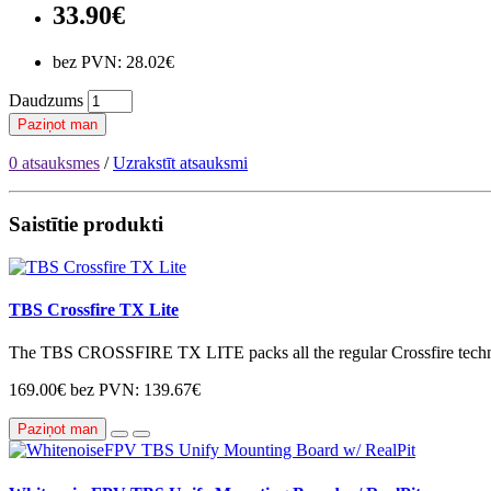
33.90€
bez PVN: 28.02€
Daudzums
Paziņot man
0 atsauksmes
/
Uzrakstīt atsauksmi
Saistītie produkti
TBS Crossfire TX Lite
The TBS CROSSFIRE TX LITE packs all the regular Crossfire technol
169.00€
bez PVN: 139.67€
Paziņot man