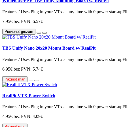
WhitenoiseFPV TBS Unify Mounting Board w/ RealPit
Features / Uses:Plug in your VTx at any time with 0 power start-upFl
7.95€
bez PVN: 6.57€
Pievienot grozam
TBS Unify Nano 20x20 Mount Board w/ RealPit
Features / Uses:Plug in your VTx at any time with 0 power start-upFl
6.95€
bez PVN: 5.74€
Paziņot man
RealPit VTX Power Switch
Features / Uses:Plug in your VTx at any time with 0 power start-upFl
4.95€
bez PVN: 4.09€
Paziņot man