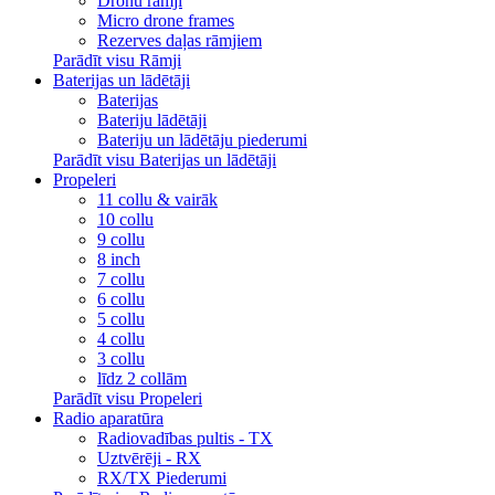
Dronu rāmji
Micro drone frames
Rezerves daļas rāmjiem
Parādīt visu Rāmji
Baterijas un lādētāji
Baterijas
Bateriju lādētāji
Bateriju un lādētāju piederumi
Parādīt visu Baterijas un lādētāji
Propeleri
11 collu & vairāk
10 collu
9 collu
8 inch
7 collu
6 collu
5 collu
4 collu
3 collu
līdz 2 collām
Parādīt visu Propeleri
Radio aparatūra
Radiovadības pultis - TX
Uztvērēji - RX
RX/TX Piederumi