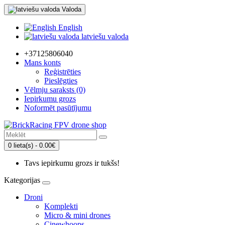
Valoda
English
latviešu valoda
+37125806040
Mans konts
Reģistrēties
Pieslēgties
Vēlmju saraksts (0)
Iepirkumu grozs
Noformēt pasūtījumu
0 lieta(s) - 0.00€
Tavs iepirkumu grozs ir tukšs!
Kategorijas
Droni
Komplekti
Micro & mini drones
Cinewhoops