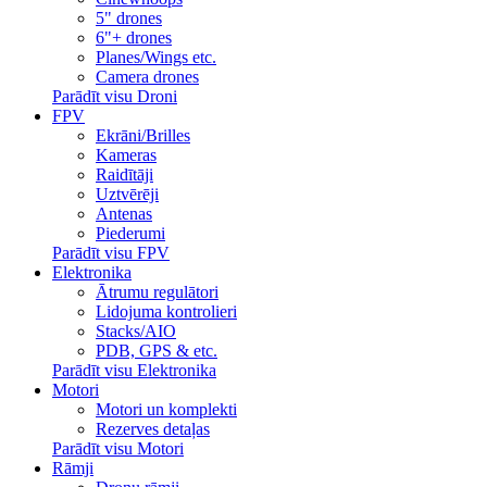
5" drones
6"+ drones
Planes/Wings etc.
Camera drones
Parādīt visu Droni
FPV
Ekrāni/Brilles
Kameras
Raidītāji
Uztvērēji
Antenas
Piederumi
Parādīt visu FPV
Elektronika
Ātrumu regulātori
Lidojuma kontrolieri
Stacks/AIO
PDB, GPS & etc.
Parādīt visu Elektronika
Motori
Motori un komplekti
Rezerves detaļas
Parādīt visu Motori
Rāmji