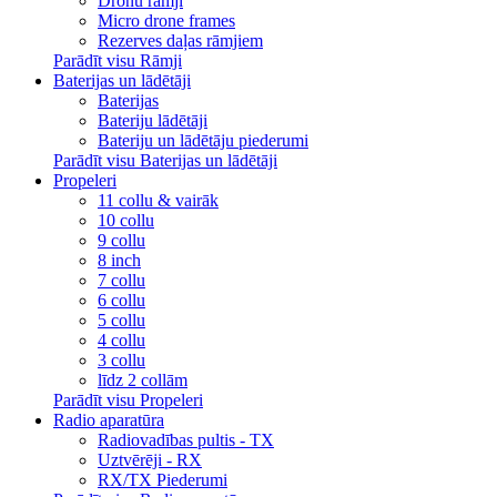
Dronu rāmji
Micro drone frames
Rezerves daļas rāmjiem
Parādīt visu Rāmji
Baterijas un lādētāji
Baterijas
Bateriju lādētāji
Bateriju un lādētāju piederumi
Parādīt visu Baterijas un lādētāji
Propeleri
11 collu & vairāk
10 collu
9 collu
8 inch
7 collu
6 collu
5 collu
4 collu
3 collu
līdz 2 collām
Parādīt visu Propeleri
Radio aparatūra
Radiovadības pultis - TX
Uztvērēji - RX
RX/TX Piederumi