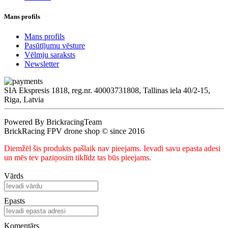
Mans profils
Mans profils
Pasūtījumu vēsture
Vēlmju saraksts
Newsletter
SIA Ekspresis 1818, reg.nr. 40003731808, Tallinas iela 40/2-15,
Riga, Latvia
Powered By BrickracingTeam
BrickRacing FPV drone shop © since 2016
Diemžēl šis produkts pašlaik nav pieejams. Ievadi savu epasta adesi
un mēs tev paziņosim tiklīdz tas būs pieejams.
Vārds
Epasts
Komentārs