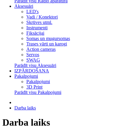
Parādīt visu Radio aparatūra
Aksesuāri
LED's
Vadi / Konektori
Skrūves utml.
Instrumenti
Fiksācijai
Somas un mugursomas
Trases vārti un karogi
Action cameras
Servos
SWAG
Parādīt visu Aksesuāri
IZPĀRDOŠANA
Pakalpojumi
Pakalpojumi
3D Print
Parādīt visu Pakalpojumi
Darba laiks
Darba laiks