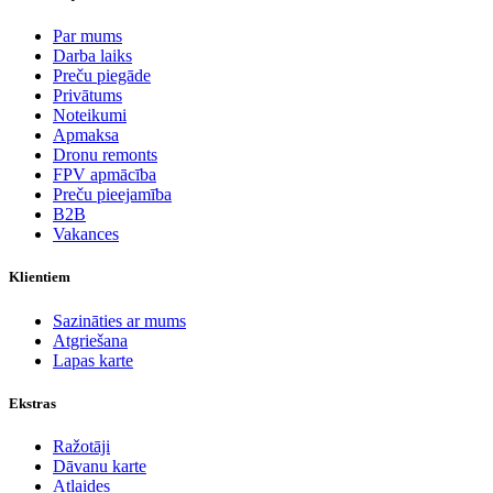
Par mums
Darba laiks
Preču piegāde
Privātums
Noteikumi
Apmaksa
Dronu remonts
FPV apmācība
Preču pieejamība
B2B
Vakances
Klientiem
Sazināties ar mums
Atgriešana
Lapas karte
Ekstras
Ražotāji
Dāvanu karte
Atlaides