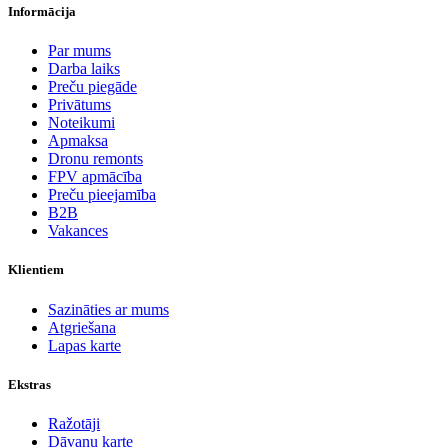
Informācija
Par mums
Darba laiks
Preču piegāde
Privātums
Noteikumi
Apmaksa
Dronu remonts
FPV apmācība
Preču pieejamība
B2B
Vakances
Klientiem
Sazināties ar mums
Atgriešana
Lapas karte
Ekstras
Ražotāji
Dāvanu karte