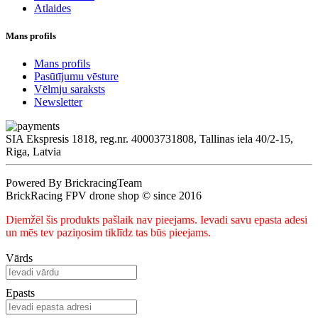
Atlaides
Mans profils
Mans profils
Pasūtījumu vēsture
Vēlmju saraksts
Newsletter
SIA Ekspresis 1818, reg.nr. 40003731808, Tallinas iela 40/2-15,
Riga, Latvia
Powered By BrickracingTeam
BrickRacing FPV drone shop © since 2016
Diemžēl šis produkts pašlaik nav pieejams. Ievadi savu epasta adesi
un mēs tev paziņosim tiklīdz tas būs pieejams.
Vārds
Epasts