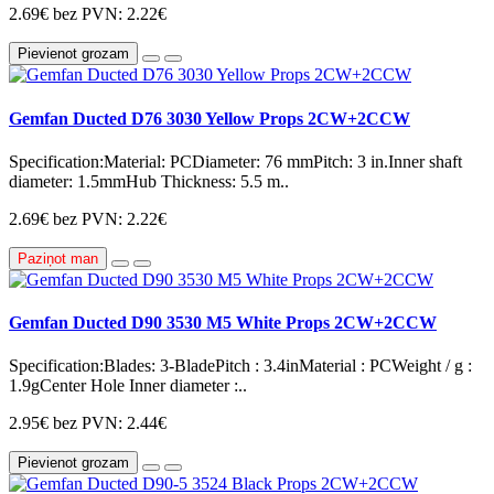
2.69€
bez PVN: 2.22€
Pievienot grozam
Gemfan Ducted D76 3030 Yellow Props 2CW+2CCW
Specification:Material: PCDiameter: 76 mmPitch: 3 in.Inner shaft
diameter: 1.5mmHub Thickness: 5.5 m..
2.69€
bez PVN: 2.22€
Paziņot man
Gemfan Ducted D90 3530 M5 White Props 2CW+2CCW
Specification:Blades: 3-BladePitch : 3.4inMaterial : PCWeight / g :
1.9gCenter Hole Inner diameter :..
2.95€
bez PVN: 2.44€
Pievienot grozam