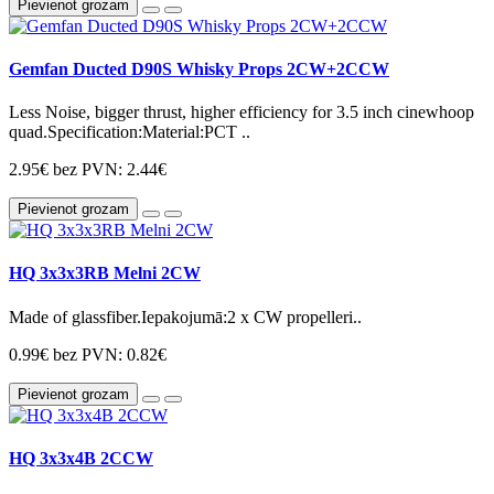
Pievienot grozam
Gemfan Ducted D90S Whisky Props 2CW+2CCW
Less Noise, bigger thrust, higher efficiency for 3.5 inch cinewhoop
quad.Specification:Material:PCT ..
2.95€
bez PVN: 2.44€
Pievienot grozam
HQ 3x3x3RB Melni 2CW
Made of glassfiber.Iepakojumā:2 x CW propelleri..
0.99€
bez PVN: 0.82€
Pievienot grozam
HQ 3x3x4B 2CCW