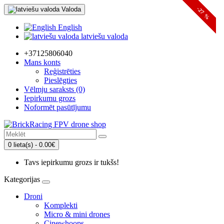
Valoda
-27 %
-27 %
-27 %
English
latviešu valoda
+37125806040
Mans konts
Reģistrēties
Pieslēgties
Vēlmju saraksts (0)
Iepirkumu grozs
Noformēt pasūtījumu
0 lieta(s) - 0.00€
Tavs iepirkumu grozs ir tukšs!
Kategorijas
Droni
Komplekti
Micro & mini drones
Cinewhoops