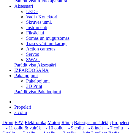
Parādīt visu Radio aparatūra
Aksesuāri
LED's
Vadi / Konektori
Skrūves utml.
Instrumenti
Fiksācijai
Somas un mugursomas
Trases vārti un karogi
Action cameras
Servos
SWAG
Parādīt visu Aksesuāri
IZPĀRDOŠANA
Pakalpojumi
Pakalpojumi
3D Print
Parādīt visu Pakalpojumi
Propeleri
3 collu
Droni
FPV
Elektronika
Motori
Rāmji
Baterijas un lādētāji
Propeleri
- 11 collu & vairāk
- 10 collu
- 9 collu
- 8 inch
- 7 collu
-