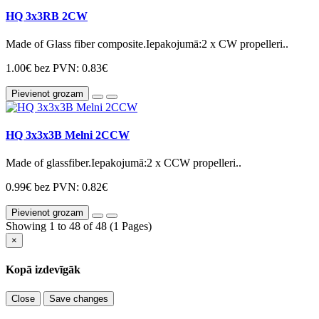
HQ 3x3RB 2CW
Made of Glass fiber composite.Iepakojumā:2 x CW propelleri..
1.00€
bez PVN: 0.83€
Pievienot grozam
HQ 3x3x3B Melni 2CCW
Made of glassfiber.Iepakojumā:2 x CCW propelleri..
0.99€
bez PVN: 0.82€
Pievienot grozam
Showing 1 to 48 of 48 (1 Pages)
×
Kopā izdevīgāk
Close
Save changes