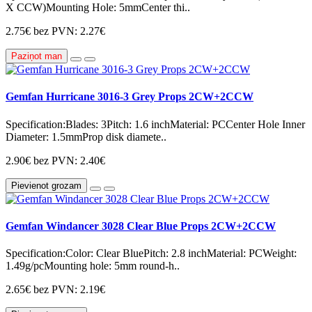
X CCW)Mounting Hole: 5mmCenter thi..
2.75€
bez PVN: 2.27€
Paziņot man
Gemfan Hurricane 3016-3 Grey Props 2CW+2CCW
Specification:Blades: 3Pitch: 1.6 inchMaterial: PCCenter Hole Inner
Diameter: 1.5mmProp disk diamete..
2.90€
bez PVN: 2.40€
Pievienot grozam
Gemfan Windancer 3028 Clear Blue Props 2CW+2CCW
Specification:Color: Clear BluePitch: 2.8 inchMaterial: PCWeight:
1.49g/pcMounting hole: 5mm round-h..
2.65€
bez PVN: 2.19€