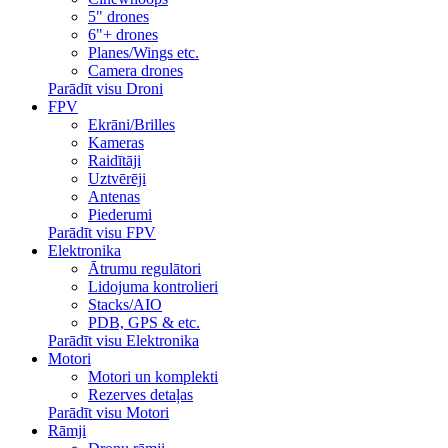
5" drones
6"+ drones
Planes/Wings etc.
Camera drones
Parādīt visu Droni
FPV
Ekrāni/Brilles
Kameras
Raidītāji
Uztvērēji
Antenas
Piederumi
Parādīt visu FPV
Elektronika
Ātrumu regulātori
Lidojuma kontrolieri
Stacks/AIO
PDB, GPS & etc.
Parādīt visu Elektronika
Motori
Motori un komplekti
Rezerves detaļas
Parādīt visu Motori
Rāmji