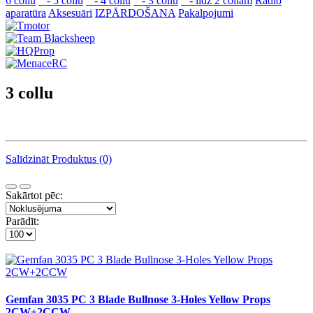
6 collu
- 5 collu
- 4 collu
- 3 collu
- līdz 2 collām
Radio
aparatūra
Aksesuāri
IZPĀRDOŠANA
Pakalpojumi
3 collu
Salīdzināt Produktus (0)
Sakārtot pēc:
Parādīt:
Gemfan 3035 PC 3 Blade Bullnose 3-Holes Yellow Props
2CW+2CCW