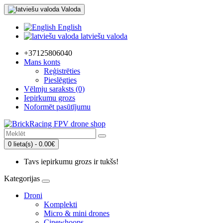
Valoda
English
latviešu valoda
+37125806040
Mans konts
Reģistrēties
Pieslēgties
Vēlmju saraksts (0)
Iepirkumu grozs
Noformēt pasūtījumu
0 lieta(s) - 0.00€
Tavs iepirkumu grozs ir tukšs!
Kategorijas
Droni
Komplekti
Micro & mini drones
Cinewhoops