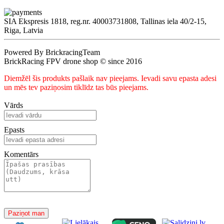
SIA Ekspresis 1818, reg.nr. 40003731808, Tallinas iela 40/2-15,
Riga, Latvia
Powered By BrickracingTeam
BrickRacing FPV drone shop © since 2016
Diemžēl šis produkts pašlaik nav pieejams. Ievadi savu epasta adesi
un mēs tev paziņosim tiklīdz tas būs pieejams.
Vārds
Epasts
Komentārs
Paziņot man