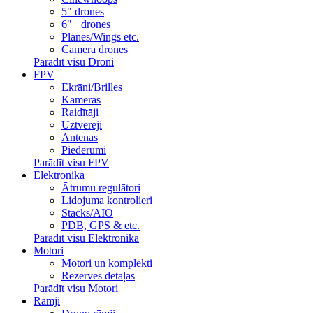
5" drones
6"+ drones
Planes/Wings etc.
Camera drones
Parādīt visu Droni
FPV
Ekrāni/Brilles
Kameras
Raidītāji
Uztvērēji
Antenas
Piederumi
Parādīt visu FPV
Elektronika
Ātrumu regulātori
Lidojuma kontrolieri
Stacks/AIO
PDB, GPS & etc.
Parādīt visu Elektronika
Motori
Motori un komplekti
Rezerves detaļas
Parādīt visu Motori
Rāmji