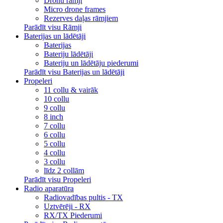
Dronu rāmji
Micro drone frames
Rezerves daļas rāmjiem
Parādīt visu Rāmji
Baterijas un lādētāji
Baterijas
Bateriju lādētāji
Bateriju un lādētāju piederumi
Parādīt visu Baterijas un lādētāji
Propeleri
11 collu & vairāk
10 collu
9 collu
8 inch
7 collu
6 collu
5 collu
4 collu
3 collu
līdz 2 collām
Parādīt visu Propeleri
Radio aparatūra
Radiovadības pultis - TX
Uztvērēji - RX
RX/TX Piederumi