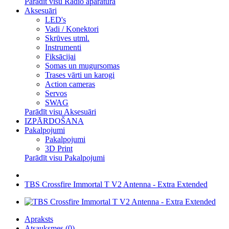
Parādīt visu Radio aparatūra
Aksesuāri
LED's
Vadi / Konektori
Skrūves utml.
Instrumenti
Fiksācijai
Somas un mugursomas
Trases vārti un karogi
Action cameras
Servos
SWAG
Parādīt visu Aksesuāri
IZPĀRDOŠANA
Pakalpojumi
Pakalpojumi
3D Print
Parādīt visu Pakalpojumi
TBS Crossfire Immortal T V2 Antenna - Extra Extended
Apraksts
Atsauksmes (0)