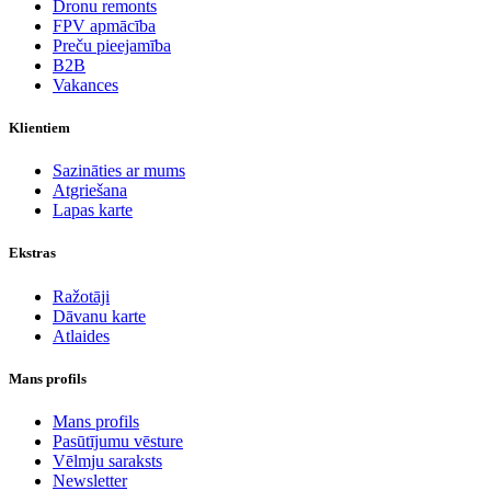
Dronu remonts
FPV apmācība
Preču pieejamība
B2B
Vakances
Klientiem
Sazināties ar mums
Atgriešana
Lapas karte
Ekstras
Ražotāji
Dāvanu karte
Atlaides
Mans profils
Mans profils
Pasūtījumu vēsture
Vēlmju saraksts
Newsletter