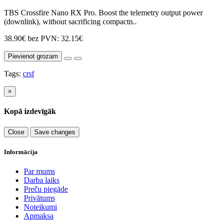
TBS Crossfire Nano RX Pro. Boost the telemetry output power
(downlink), without sacrificing compactn..
38.90€
bez PVN: 32.15€
Pievienot grozam
Tags:
crsf
×
Kopā izdevīgāk
Close
Save changes
Informācija
Par mums
Darba laiks
Preču piegāde
Privātums
Noteikumi
Apmaksa