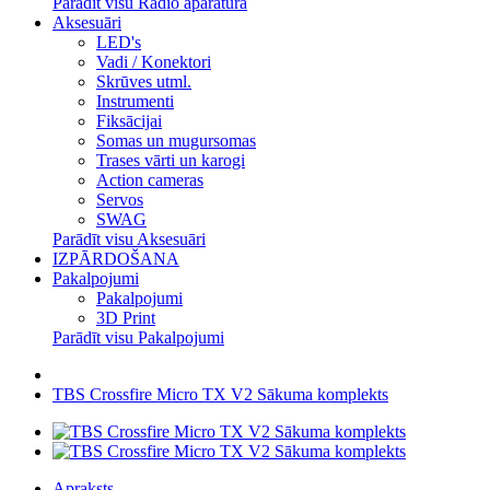
Parādīt visu Radio aparatūra
Aksesuāri
LED's
Vadi / Konektori
Skrūves utml.
Instrumenti
Fiksācijai
Somas un mugursomas
Trases vārti un karogi
Action cameras
Servos
SWAG
Parādīt visu Aksesuāri
IZPĀRDOŠANA
Pakalpojumi
Pakalpojumi
3D Print
Parādīt visu Pakalpojumi
TBS Crossfire Micro TX V2 Sākuma komplekts
Apraksts