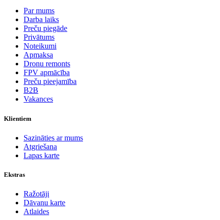
Par mums
Darba laiks
Preču piegāde
Privātums
Noteikumi
Apmaksa
Dronu remonts
FPV apmācība
Preču pieejamība
B2B
Vakances
Klientiem
Sazināties ar mums
Atgriešana
Lapas karte
Ekstras
Ražotāji
Dāvanu karte
Atlaides