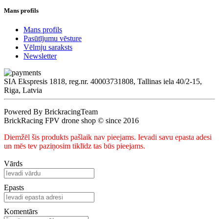
Mans profils
Mans profils
Pasūtījumu vēsture
Vēlmju saraksts
Newsletter
SIA Ekspresis 1818, reg.nr. 40003731808, Tallinas iela 40/2-15,
Riga, Latvia
Powered By BrickracingTeam
BrickRacing FPV drone shop © since 2016
Diemžēl šis produkts pašlaik nav pieejams. Ievadi savu epasta adesi
un mēs tev paziņosim tiklīdz tas būs pieejams.
Vārds
Epasts
Komentārs