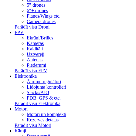
5" drones
6"+ drones
Planes/Wings etc.
Camera drones
Parādīt visu Droni
FPV
Ekrāni/Brilles
Kameras
Raidītāji
Uztvērēji
Antenas
Piederumi
Parādīt visu FPV
Elektronika
Ātrumu regulātori
Lidojuma kontrolieri
Stacks/AIO
PDB, GPS & etc.
Parādīt visu Elektronika
Motori
Motori un komplekti
Rezerves detaļas
Parādīt visu Motori
Rāmji