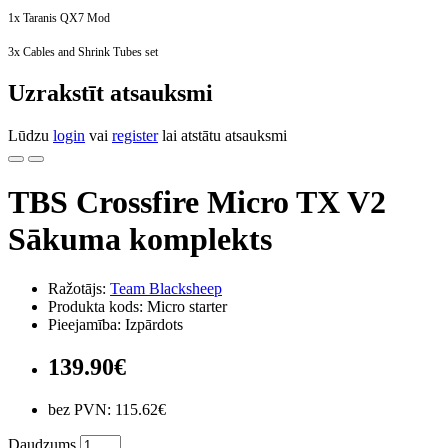
1x Taranis QX7 Mod
3x Cables and Shrink Tubes set
Uzrakstīt atsauksmi
Lūdzu
login
vai
register
lai atstātu atsauksmi
TBS Crossfire Micro TX V2
Sākuma komplekts
Ražotājs:
Team Blacksheep
Produkta kods: Micro starter
Pieejamība: Izpārdots
139.90€
bez PVN: 115.62€
Daudzums