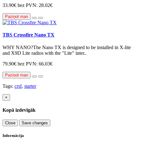
33.90€
bez PVN: 28.02€
Paziņot man
TBS Crossfire Nano TX
WHY NANO?The Nano TX is designed to be installed in X-lite
and X9D Lite radios with the "Lite" inter..
79.90€
bez PVN: 66.03€
Paziņot man
Tags:
crsf
,
starter
×
Kopā izdevīgāk
Close
Save changes
Informācija