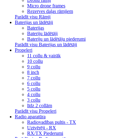
Dronu rāmji
Micro drone frames
Rezerves daļas rāmjiem
Parādīt visu Rāmji
Baterijas un lādētāji
Baterijas
Bateriju lādētāji
Bateriju un lādētāju piederumi
Parādīt visu Baterijas un lādētāji
Propeleri
11 collu & vairāk
10 collu
9 collu
8 inch
7 collu
6 collu
5 collu
4 collu
3 collu
līdz 2 collām
Parādīt visu Propeleri
Radio aparatūra
Radiovadības pultis - TX
Uztvērēji - RX
RX/TX Piederumi