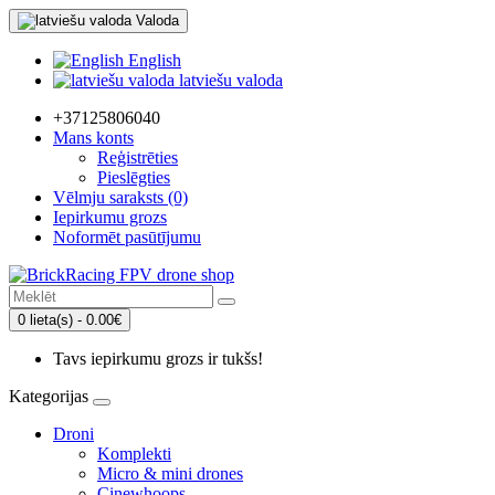
Valoda
English
latviešu valoda
+37125806040
Mans konts
Reģistrēties
Pieslēgties
Vēlmju saraksts (0)
Iepirkumu grozs
Noformēt pasūtījumu
0 lieta(s) - 0.00€
Tavs iepirkumu grozs ir tukšs!
Kategorijas
Droni
Komplekti
Micro & mini drones
Cinewhoops