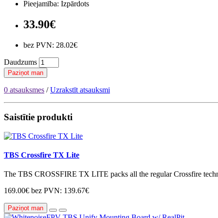
Pieejamība: Izpārdots
33.90€
bez PVN: 28.02€
Daudzums
Paziņot man
0 atsauksmes
/
Uzrakstīt atsauksmi
Saistītie produkti
TBS Crossfire TX Lite
The TBS CROSSFIRE TX LITE packs all the regular Crossfire technol
169.00€
bez PVN: 139.67€
Paziņot man