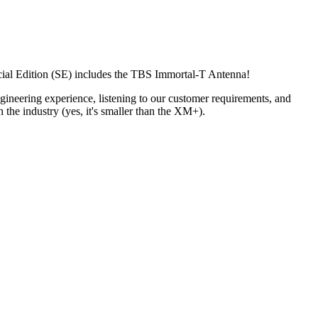
cial Edition (SE) includes the TBS Immortal-T Antenna!
neering experience, listening to our customer requirements, and
n the industry (yes, it's smaller than the XM+).