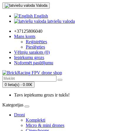
Valoda
English
latviešu valoda
+37125806040
Mans konts
Reģistrēties
Pieslēgties
Vēlmju saraksts (0)
Iepirkumu grozs
Noformēt pasūtījumu
0 lieta(s) - 0.00€
Tavs iepirkumu grozs ir tukšs!
Kategorijas
Droni
Komplekti
Micro & mini drones
Cinewhoops