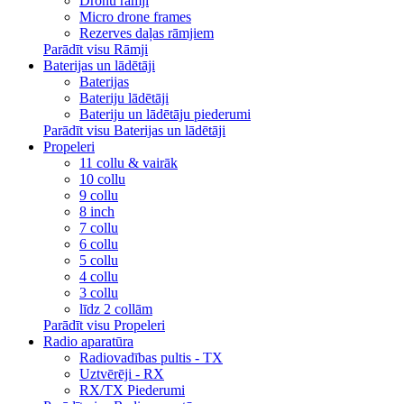
Dronu rāmji
Micro drone frames
Rezerves daļas rāmjiem
Parādīt visu Rāmji
Baterijas un lādētāji
Baterijas
Bateriju lādētāji
Bateriju un lādētāju piederumi
Parādīt visu Baterijas un lādētāji
Propeleri
11 collu & vairāk
10 collu
9 collu
8 inch
7 collu
6 collu
5 collu
4 collu
3 collu
līdz 2 collām
Parādīt visu Propeleri
Radio aparatūra
Radiovadības pultis - TX
Uztvērēji - RX
RX/TX Piederumi