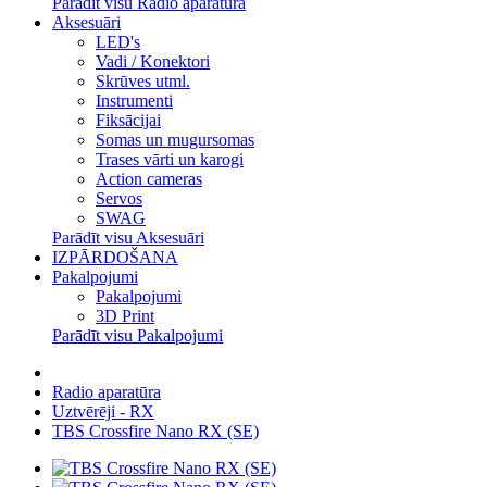
Parādīt visu Radio aparatūra
Aksesuāri
LED's
Vadi / Konektori
Skrūves utml.
Instrumenti
Fiksācijai
Somas un mugursomas
Trases vārti un karogi
Action cameras
Servos
SWAG
Parādīt visu Aksesuāri
IZPĀRDOŠANA
Pakalpojumi
Pakalpojumi
3D Print
Parādīt visu Pakalpojumi
Radio aparatūra
Uztvērēji - RX
TBS Crossfire Nano RX (SE)