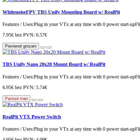
WhitenoiseFPV TBS Unify Mounting Board w/ RealPit
Features / Uses:Plug in your VTx at any time with 0 power start-upFl
7.95€
bez PVN: 6.57€
Pievienot grozam
TBS Unify Nano 20x20 Mount Board w/ RealPit
Features / Uses:Plug in your VTx at any time with 0 power start-upFl
6.95€
bez PVN: 5.74€
Paziņot man
RealPit VTX Power Switch
Features / Uses:Plug in your VTx at any time with 0 power start-upFl
4.95€
bez PVN: 4.09€