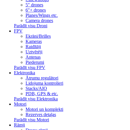
5" drones
6"+ drones
Planes/Wings etc.
Camera drones
Parādīt visu Droni
FPV
Ekrāni/Brilles
Kameras
Raidītāji
Uztvērēji
Antenas
Piederumi
Parādīt visu FPV
Elektronika
Ātrumu regulātori
Lidojuma kontrolieri
Stacks/AIO
PDB, GPS & etc.
Parādīt visu Elektronika
Motori
Motori un komplekti
Rezerves detaļas
Parādīt visu Motori
Rāmji