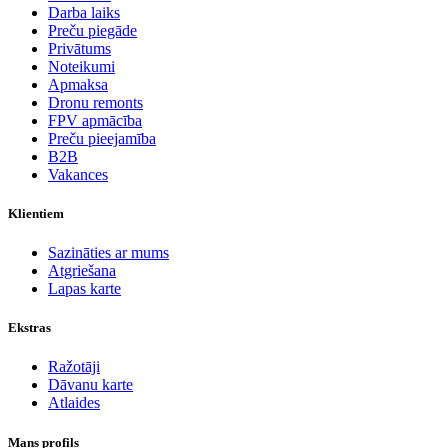
Darba laiks
Preču piegāde
Privātums
Noteikumi
Apmaksa
Dronu remonts
FPV apmācība
Preču pieejamība
B2B
Vakances
Klientiem
Sazināties ar mums
Atgriešana
Lapas karte
Ekstras
Ražotāji
Dāvanu karte
Atlaides
Mans profils