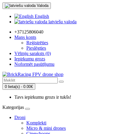
Valoda
English
latviešu valoda
+37125806040
Mans konts
Reģistrēties
Pieslēgties
Vēlmju saraksts (0)
Iepirkumu grozs
Noformēt pasūtījumu
0 lieta(s) - 0.00€
Tavs iepirkumu grozs ir tukšs!
Kategorijas
Droni
Komplekti
Micro & mini drones
Cinewhoops