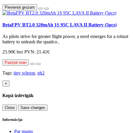
Pievienot grozam
BetaFPV BT2.0 320mAh 1S 95C LAVA II Battery (5pcs)
As pilots strive for greater flight power, a need emerges for a robust
battery to unleash the quadco..
25.90€
bez PVN: 21.41€
Paziņot man
Tags:
tiny whoop
,
ph2
×
Kopā izdevīgāk
Close
Save changes
Informācija
Par mums