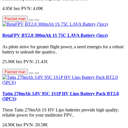
4.95€
bez PVN: 4.09€
Paziņot man
BetaFPV BT2.0 300mAh 1S 75C LAVA Battery (5pcs)
As pilots strive for greater flight power, a need emerges for a robust
battery to unleash the quadco..
25.90€
bez PVN: 21.41€
Paziņot man
Tattu 270mAh 3.8V 95C 1S1P HV Lipo Battery Pack BT2.0
(5PCS)
These Tattu 270mAh 1S HV Lipo batteries provide high quality;
reliable power for your multirotor FPV..
24.90€
bez PVN: 20.58€