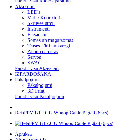
Parādīt visu Radio aparatūra
Aksesuāri
LED's
Vadi / Konektori
Skrūves utml.
Instrumenti
Fiksācijai
Somas un mugursomas
Trases vārti un karogi
Action cameras
Servos
SWAG
Parādīt visu Aksesuāri
IZPĀRDOŠANA
Pakalpojumi
Pakalpojumi
3D Print
Parādīt visu Pakalpojumi
BetaFPV BT2.0 U Whoop Cable Pigtail (6pcs)
Apraksts
Atsauksmes (0)