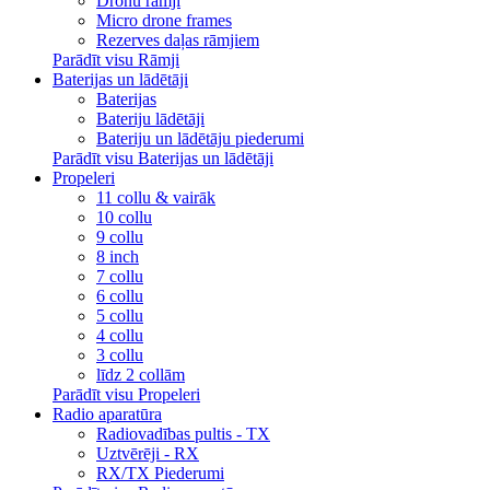
Dronu rāmji
Micro drone frames
Rezerves daļas rāmjiem
Parādīt visu Rāmji
Baterijas un lādētāji
Baterijas
Bateriju lādētāji
Bateriju un lādētāju piederumi
Parādīt visu Baterijas un lādētāji
Propeleri
11 collu & vairāk
10 collu
9 collu
8 inch
7 collu
6 collu
5 collu
4 collu
3 collu
līdz 2 collām
Parādīt visu Propeleri
Radio aparatūra
Radiovadības pultis - TX
Uztvērēji - RX
RX/TX Piederumi