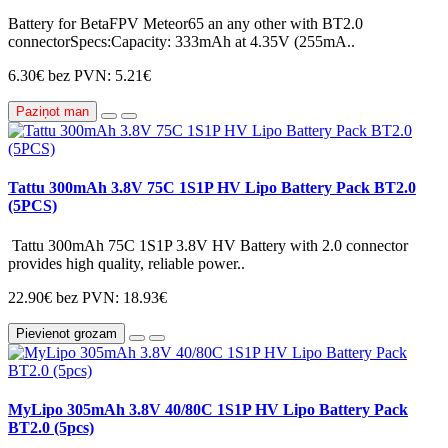
Battery for BetaFPV Meteor65 an any other with BT2.0
connectorSpecs:Capacity: 333mAh at 4.35V (255mA..
6.30€
bez PVN: 5.21€
Paziņot man
Tattu 300mAh 3.8V 75C 1S1P HV Lipo Battery Pack BT2.0
(5PCS)
Tattu 300mAh 75C 1S1P 3.8V HV Battery with 2.0 connector
provides high quality, reliable power..
22.90€
bez PVN: 18.93€
Pievienot grozam
MyLipo 305mAh 3.8V 40/80C 1S1P HV Lipo Battery Pack
BT2.0 (5pcs)