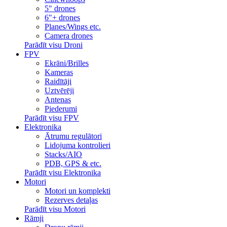
5" drones
6"+ drones
Planes/Wings etc.
Camera drones
Parādīt visu Droni
FPV
Ekrāni/Brilles
Kameras
Raidītāji
Uztvērēji
Antenas
Piederumi
Parādīt visu FPV
Elektronika
Ātrumu regulātori
Lidojuma kontrolieri
Stacks/AIO
PDB, GPS & etc.
Parādīt visu Elektronika
Motori
Motori un komplekti
Rezerves detaļas
Parādīt visu Motori
Rāmji