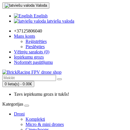
Valoda
English
latviešu valoda
+37125806040
Mans konts
Reģistrēties
Pieslēgties
Vēlmju saraksts (0)
Iepirkumu grozs
Noformēt pasūtījumu
0 lieta(s) - 0.00€
Tavs iepirkumu grozs ir tukšs!
Kategorijas
Droni
Komplekti
Micro & mini drones
Cinewhoops