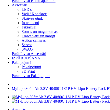
Parādīt visu Radio aparatūra
Aksesuāri
LED's
Vadi / Konektori
Skrūves utml.
Instrumenti
Fiksācijai
Somas un mugursomas
Trases vārti un karogi
Action cameras
Servos
SWAG
Parādīt visu Aksesuāri
IZPĀRDOŠANA
Pakalpojumi
Pakalpojumi
3D Print
Parādīt visu Pakalpojumi
MyLipo 305mAh 3.8V 40/80C 1S1P HV Lipo Battery Pack B
Apraksts