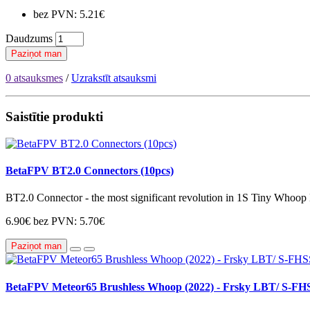
bez PVN: 5.21€
Daudzums
Paziņot man
0 atsauksmes
/
Uzrakstīt atsauksmi
Saistītie produkti
BetaFPV BT2.0 Connectors (10pcs)
BT2.0 Connector - the most significant revolution in 1S Tiny Whoo
6.90€
bez PVN: 5.70€
Paziņot man
BetaFPV Meteor65 Brushless Whoop (2022) - Frsky LBT/ S-FH