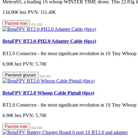
Meteor65, a leading 1S whoop WINTER TIME drone. This 22.83g li
134.90€
bez PVN: 111.49€
Paziņot man
BetaFPV BT2.0-PH2.0 Adapter Cable (6pcs)
BT2.0 Connector - the most significant revolution in 1S Tiny Whoo
6.90€
bez PVN: 5.70€
Pievienot grozam
BetaFPV BT2.0 Whoop Cable Pigtail (6pcs)
BT2.0 Connector - the most significant revolution in 1S Tiny Whoo
6.90€
bez PVN: 5.70€
Paziņot man