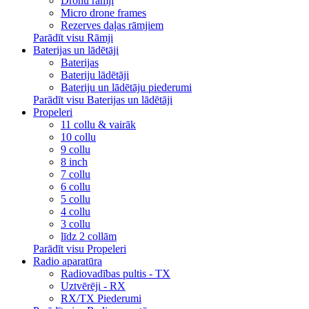
Dronu rāmji
Micro drone frames
Rezerves daļas rāmjiem
Parādīt visu Rāmji
Baterijas un lādētāji
Baterijas
Bateriju lādētāji
Bateriju un lādētāju piederumi
Parādīt visu Baterijas un lādētāji
Propeleri
11 collu & vairāk
10 collu
9 collu
8 inch
7 collu
6 collu
5 collu
4 collu
3 collu
līdz 2 collām
Parādīt visu Propeleri
Radio aparatūra
Radiovadības pultis - TX
Uztvērēji - RX
RX/TX Piederumi