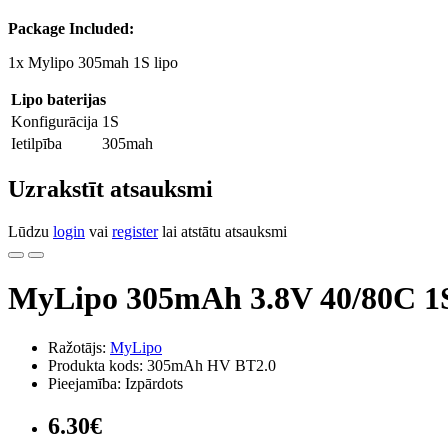
Package Included:
1x Mylipo 305mah 1S lipo
Lipo baterijas
Konfigurācija
1S
Ietilpība
305mah
Uzrakstīt atsauksmi
Lūdzu
login
vai
register
lai atstātu atsauksmi
MyLipo 305mAh 3.8V 40/80C 1S
Ražotājs:
MyLipo
Produkta kods: 305mAh HV BT2.0
Pieejamība: Izpārdots
6.30€