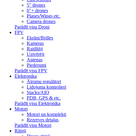
5" drones
6"+ drones
Planes/Wings etc.
Camera drones
Parādīt visu Droni
FPV
Ekrāni/Brilles
Kameras
Raidītāji
Uztvērēji
Antenas
Piederumi
Parādīt visu FPV
Elektronika
Ātrumu regulātori
Lidojuma kontrolieri
Stacks/AIO
PDB, GPS & etc.
Parādīt visu Elektronika
Motori
Motori un komplekti
Rezerves detaļas
Parādīt visu Motori
Rāmji