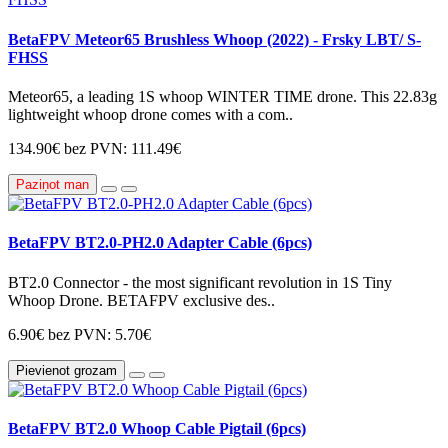
BetaFPV Meteor65 Brushless Whoop (2022) - Frsky LBT/ S-
FHSS
Meteor65, a leading 1S whoop WINTER TIME drone. This 22.83g
lightweight whoop drone comes with a com..
134.90€
bez PVN: 111.49€
Paziņot man
BetaFPV BT2.0-PH2.0 Adapter Cable (6pcs)
BT2.0 Connector - the most significant revolution in 1S Tiny
Whoop Drone. BETAFPV exclusive des..
6.90€
bez PVN: 5.70€
Pievienot grozam
BetaFPV BT2.0 Whoop Cable Pigtail (6pcs)