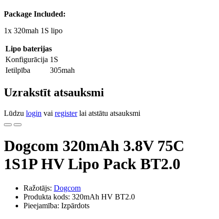
Package Included:
1x 320mah 1S lipo
Lipo baterijas
Konfigurācija
1S
Ietilpība
305mah
Uzrakstīt atsauksmi
Lūdzu
login
vai
register
lai atstātu atsauksmi
Dogcom 320mAh 3.8V 75C
1S1P HV Lipo Pack BT2.0
Ražotājs:
Dogcom
Produkta kods: 320mAh HV BT2.0
Pieejamība: Izpārdots