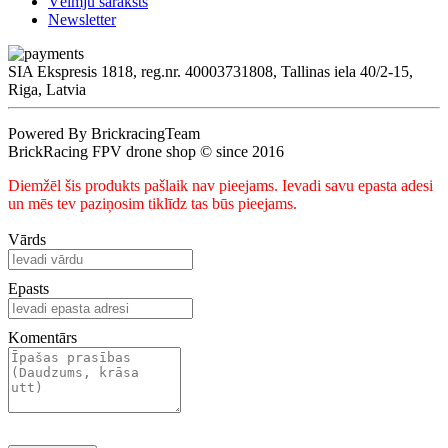
Vēlmju saraksts
Newsletter
SIA Ekspresis 1818, reg.nr. 40003731808, Tallinas iela 40/2-15,
Riga, Latvia
Powered By BrickracingTeam
BrickRacing FPV drone shop © since 2016
Diemžēl šis produkts pašlaik nav pieejams. Ievadi savu epasta adesi
un mēs tev paziņosim tiklīdz tas būs pieejams.
Vārds
Epasts
Komentārs