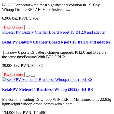
BT2.0 Connector - the most significant revolution in 1S Tiny
Whoop Drone. BETAFPV exclusive des..
6.90€
bez PVN: 5.70€
Paziņot man
BetaFPV Battery Charger Board 6 port 1S BT2.0 and adapter
This new 6 ports 1S battery charger supports PH2.0 and BT2.0 at
the same timeFeaturesWith BT2.0/PH2...
39.90€
bez PVN: 32.98€
Paziņot man
BetaFPV Meteor65 Brushless Whoop (2022) - ELRS
Meteor65, a leading 1S whoop WINTER TIME drone. This 22.83g
lightweight whoop drone comes with a com..
134.90€
bez PVN: 111.49€