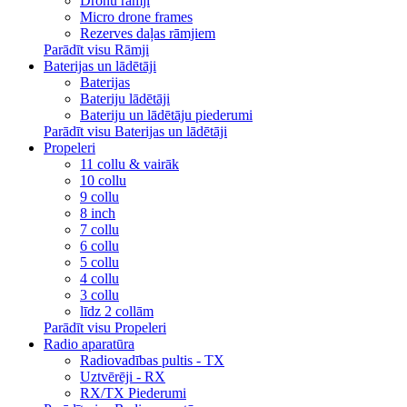
Dronu rāmji
Micro drone frames
Rezerves daļas rāmjiem
Parādīt visu Rāmji
Baterijas un lādētāji
Baterijas
Bateriju lādētāji
Bateriju un lādētāju piederumi
Parādīt visu Baterijas un lādētāji
Propeleri
11 collu & vairāk
10 collu
9 collu
8 inch
7 collu
6 collu
5 collu
4 collu
3 collu
līdz 2 collām
Parādīt visu Propeleri
Radio aparatūra
Radiovadības pultis - TX
Uztvērēji - RX
RX/TX Piederumi