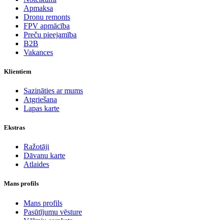
Apmaksa
Dronu remonts
FPV apmācība
Preču pieejamība
B2B
Vakances
Klientiem
Sazināties ar mums
Atgriešana
Lapas karte
Ekstras
Ražotāji
Dāvanu karte
Atlaides
Mans profils
Mans profils
Pasūtījumu vēsture