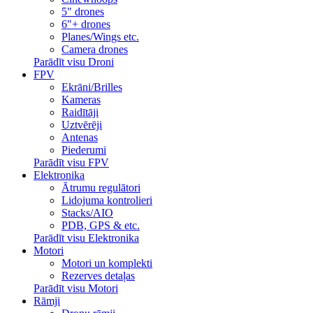
5" drones
6"+ drones
Planes/Wings etc.
Camera drones
Parādīt visu Droni
FPV
Ekrāni/Brilles
Kameras
Raidītāji
Uztvērēji
Antenas
Piederumi
Parādīt visu FPV
Elektronika
Ātrumu regulātori
Lidojuma kontrolieri
Stacks/AIO
PDB, GPS & etc.
Parādīt visu Elektronika
Motori
Motori un komplekti
Rezerves detaļas
Parādīt visu Motori
Rāmji