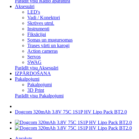
Parādīt visu Radio aparatūra
Aksesuāri
LED's
Vadi / Konektori
Skrūves utml.
Instrumenti
Fiksācijai
Somas un mugursomas
Trases vārti un karogi
Action cameras
Servos
SWAG
Parādīt visu Aksesuāri
IZPĀRDOŠANA
Pakalpojumi
Pakalpojumi
3D Print
Parādīt visu Pakalpojumi
Dogcom 320mAh 3.8V 75C 1S1P HV Lipo Pack BT2.0
Apraksts