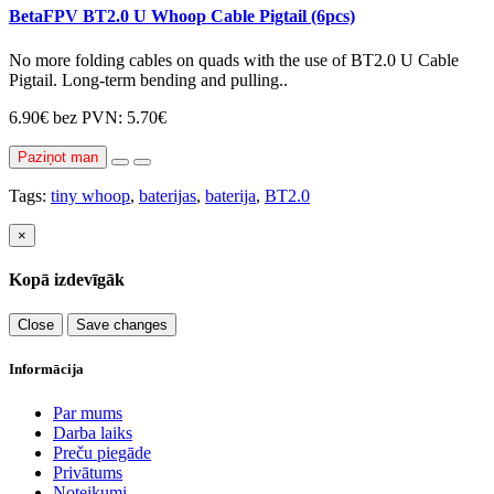
BetaFPV BT2.0 U Whoop Cable Pigtail (6pcs)
No more folding cables on quads with the use of BT2.0 U Cable
Pigtail. Long-term bending and pulling..
6.90€
bez PVN: 5.70€
Paziņot man
Tags:
tiny whoop
,
baterijas
,
baterija
,
BT2.0
×
Kopā izdevīgāk
Close
Save changes
Informācija
Par mums
Darba laiks
Preču piegāde
Privātums
Noteikumi