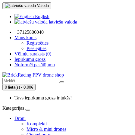
Valoda
English
latviešu valoda
+37125806040
Mans konts
Reģistrēties
Pieslēgties
Vēlmju saraksts (0)
Iepirkumu grozs
Noformēt pasūtījumu
0 lieta(s) - 0.00€
Tavs iepirkumu grozs ir tukšs!
Kategorijas
Droni
Komplekti
Micro & mini drones
Cinewhoops