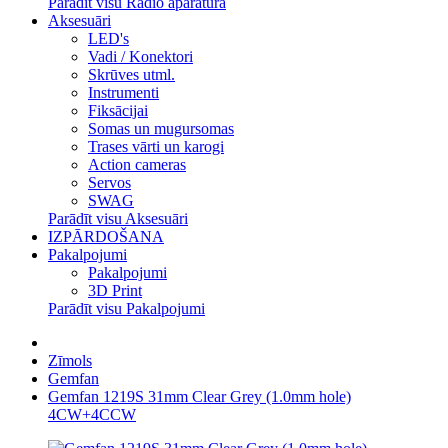
Parādīt visu Radio aparatūra
Aksesuāri
LED's
Vadi / Konektori
Skrūves utml.
Instrumenti
Fiksācijai
Somas un mugursomas
Trases vārti un karogi
Action cameras
Servos
SWAG
Parādīt visu Aksesuāri
IZPĀRDOŠANA
Pakalpojumi
Pakalpojumi
3D Print
Parādīt visu Pakalpojumi
Zīmols
Gemfan
Gemfan 1219S 31mm Clear Grey (1.0mm hole)
4CW+4CCW