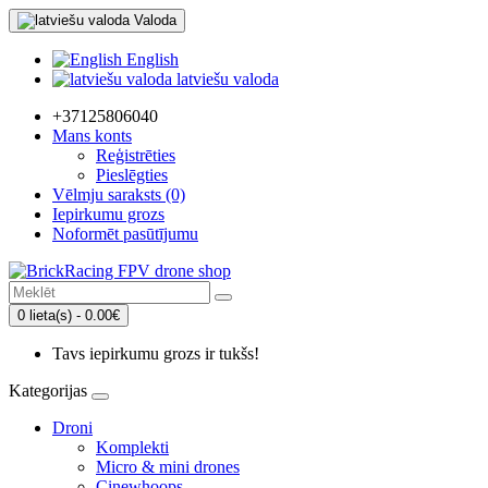
Valoda
English
latviešu valoda
+37125806040
Mans konts
Reģistrēties
Pieslēgties
Vēlmju saraksts (0)
Iepirkumu grozs
Noformēt pasūtījumu
0 lieta(s) - 0.00€
Tavs iepirkumu grozs ir tukšs!
Kategorijas
Droni
Komplekti
Micro & mini drones
Cinewhoops