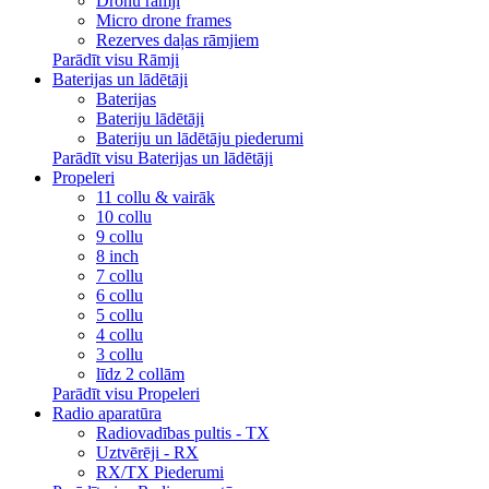
Dronu rāmji
Micro drone frames
Rezerves daļas rāmjiem
Parādīt visu Rāmji
Baterijas un lādētāji
Baterijas
Bateriju lādētāji
Bateriju un lādētāju piederumi
Parādīt visu Baterijas un lādētāji
Propeleri
11 collu & vairāk
10 collu
9 collu
8 inch
7 collu
6 collu
5 collu
4 collu
3 collu
līdz 2 collām
Parādīt visu Propeleri
Radio aparatūra
Radiovadības pultis - TX
Uztvērēji - RX
RX/TX Piederumi