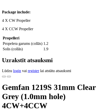
Package include:
4 X CW Propeller
4 X CCW Propeller
Propelleri
Propelera garums (collās)
1.2
Solis (collās)
1.9
Uzrakstīt atsauksmi
Lūdzu
login
vai
register
lai atstātu atsauksmi
Gemfan 1219S 31mm Clear
Grey (1.0mm hole)
4CW+4CCW