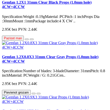
Gemfan 1.2X1 31mm Clear Black Props (1.0mm hole)
4CW+4CCW
Specification:Weight :0.19gMaterial :PCPitch :1 inchProps Dia
:30mmMount :1mmPackage include:4 X CW ..
2.95€
bez PVN: 2.44€
Paziņot man
Gemfan 1.2X0.8X3 31mm Clear Gray Props (1.0mm hole)
4CW+4CCW
Specification:Number of blades: 3-bladeDiameter: 31mmPitch: 0.8
inchMaterial: PCWeight / G: 0.21GCen..
2.95€
bez PVN: 2.44€
Pievienot grozam