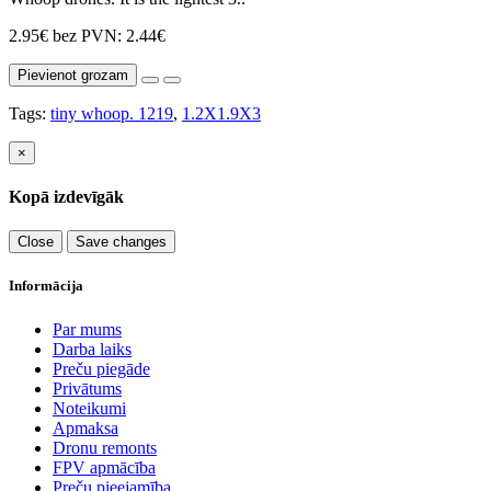
2.95€
bez PVN: 2.44€
Pievienot grozam
Tags:
tiny whoop. 1219
,
1.2X1.9X3
×
Kopā izdevīgāk
Close
Save changes
Informācija
Par mums
Darba laiks
Preču piegāde
Privātums
Noteikumi
Apmaksa
Dronu remonts
FPV apmācība
Preču pieejamība