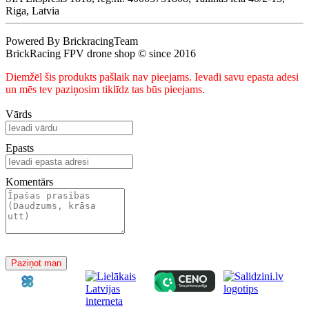
Riga, Latvia
Powered By BrickracingTeam
BrickRacing FPV drone shop © since 2016
Diemžēl šis produkts pašlaik nav pieejams. Ievadi savu epasta adesi
un mēs tev paziņosim tiklīdz tas būs pieejams.
Vārds
Epasts
Komentārs
Paziņot man