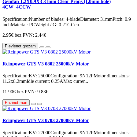
Gemfan 1.2X0.9X3 31mm Clear Props (1.0mm hole)
4CW+4CCW
Specification:Number of blades: 4-bladeDiameter: 31mmPitch: 0.9
inchMaterial: PCWeight / G: 0.21GCen..
2.95€
bez PVN: 2.44€
Pievienot grozam
Rcinpower GTS V3 0802 25000kV Motor
Specification:KV: 25000Configuration: 9N12PMotor dimensions:
11.2x8.2mmIdle current: 0.25AMax curren..
11.90€
bez PVN: 9.83€
Paziņot man
Rcinpower GTS V3 0703 27000kV Motor
Specification:KV: 27000Configuration: 9N12PMotor dimensions: