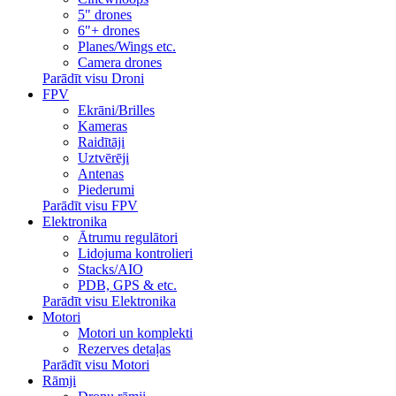
5" drones
6"+ drones
Planes/Wings etc.
Camera drones
Parādīt visu Droni
FPV
Ekrāni/Brilles
Kameras
Raidītāji
Uztvērēji
Antenas
Piederumi
Parādīt visu FPV
Elektronika
Ātrumu regulātori
Lidojuma kontrolieri
Stacks/AIO
PDB, GPS & etc.
Parādīt visu Elektronika
Motori
Motori un komplekti
Rezerves detaļas
Parādīt visu Motori
Rāmji