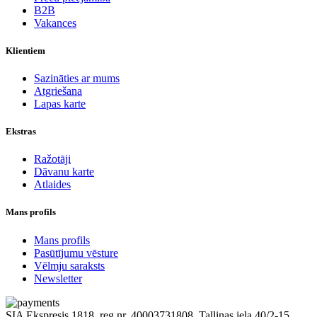
B2B
Vakances
Klientiem
Sazināties ar mums
Atgriešana
Lapas karte
Ekstras
Ražotāji
Dāvanu karte
Atlaides
Mans profils
Mans profils
Pasūtījumu vēsture
Vēlmju saraksts
Newsletter
SIA Ekspresis 1818, reg.nr. 40003731808, Tallinas iela 40/2-15,