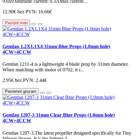
9.6x9.6mmIdle current: 0.3AMax current ..
12.90€
bez PVN: 10.66€
Paziņot man
Gemfan 1.2X1.1X4 31mm Blue Props (1.0mm hole)
4CW+4CCW
Gemfan 1211-4 is a lightweight 4 blade prop by 31mm diameter.
When matching with motor of 0702, it c..
2.95€
bez PVN: 2.44€
Pievienot grozam
Gemfan 1207-3 31mm Clear Blue Props (1.0mm hole)
4CW+4CCW
Gemfan 1207-3,The latest propeller designed specifically for Tiny
Whoop drones. It is the lightest 3..