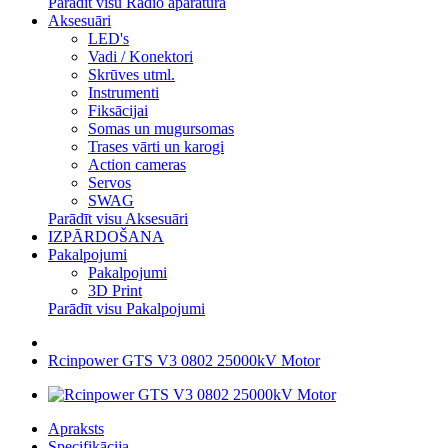
Parādīt visu Radio aparatūra
Aksesuāri
LED's
Vadi / Konektori
Skrūves utml.
Instrumenti
Fiksācijai
Somas un mugursomas
Trases vārti un karogi
Action cameras
Servos
SWAG
Parādīt visu Aksesuāri
IZPĀRDOŠANA
Pakalpojumi
Pakalpojumi
3D Print
Parādīt visu Pakalpojumi
Rcinpower GTS V3 0802 25000kV Motor
Apraksts
Specifikācija