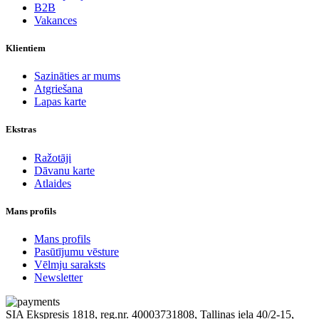
B2B
Vakances
Klientiem
Sazināties ar mums
Atgriešana
Lapas karte
Ekstras
Ražotāji
Dāvanu karte
Atlaides
Mans profils
Mans profils
Pasūtījumu vēsture
Vēlmju saraksts
Newsletter
SIA Ekspresis 1818, reg.nr. 40003731808, Tallinas iela 40/2-15,