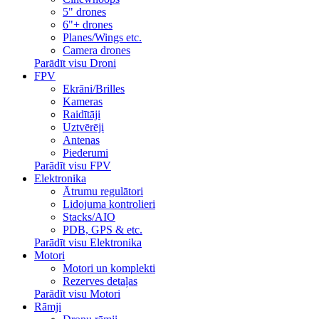
5" drones
6"+ drones
Planes/Wings etc.
Camera drones
Parādīt visu Droni
FPV
Ekrāni/Brilles
Kameras
Raidītāji
Uztvērēji
Antenas
Piederumi
Parādīt visu FPV
Elektronika
Ātrumu regulātori
Lidojuma kontrolieri
Stacks/AIO
PDB, GPS & etc.
Parādīt visu Elektronika
Motori
Motori un komplekti
Rezerves detaļas
Parādīt visu Motori
Rāmji