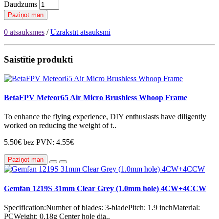
Daudzums
Paziņot man
0 atsauksmes
/
Uzrakstīt atsauksmi
Saistītie produkti
BetaFPV Meteor65 Air Micro Brushless Whoop Frame
To enhance the flying experience, DIY enthusiasts have diligently
worked on reducing the weight of t..
5.50€
bez PVN: 4.55€
Paziņot man
Gemfan 1219S 31mm Clear Grey (1.0mm hole) 4CW+4CCW
Specification:Number of blades: 3-bladePitch: 1.9 inchMaterial:
PCWeight: 0.18g Center hole dia..