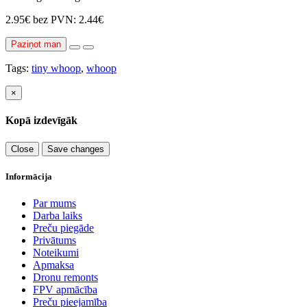
2.95€
bez PVN: 2.44€
Paziņot man
Tags:
tiny whoop
,
whoop
×
Kopā izdevīgāk
Close
Save changes
Informācija
Par mums
Darba laiks
Preču piegāde
Privātums
Noteikumi
Apmaksa
Dronu remonts
FPV apmācība
Preču pieejamība