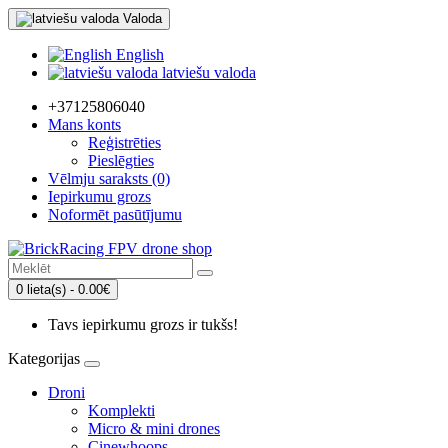
Valoda
English
latviešu valoda
+37125806040
Mans konts
Reģistrēties
Pieslēgties
Vēlmju saraksts (0)
Iepirkumu grozs
Noformēt pasūtījumu
0 lieta(s) - 0.00€
Tavs iepirkumu grozs ir tukšs!
Kategorijas
Droni
Komplekti
Micro & mini drones
Cinewhoops