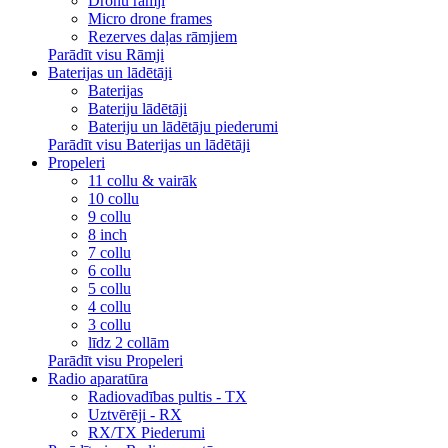
Dronu rāmji
Micro drone frames
Rezerves daļas rāmjiem
Parādīt visu Rāmji
Baterijas un lādētāji
Baterijas
Bateriju lādētāji
Bateriju un lādētāju piederumi
Parādīt visu Baterijas un lādētāji
Propeleri
11 collu & vairāk
10 collu
9 collu
8 inch
7 collu
6 collu
5 collu
4 collu
3 collu
līdz 2 collām
Parādīt visu Propeleri
Radio aparatūra
Radiovadības pultis - TX
Uztvērēji - RX
RX/TX Piederumi