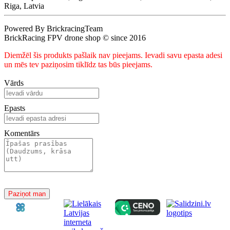
Riga, Latvia
Powered By BrickracingTeam
BrickRacing FPV drone shop © since 2016
Diemžēl šis produkts pašlaik nav pieejams. Ievadi savu epasta adesi
un mēs tev paziņosim tiklīdz tas būs pieejams.
Vārds
Epasts
Komentārs
Paziņot man