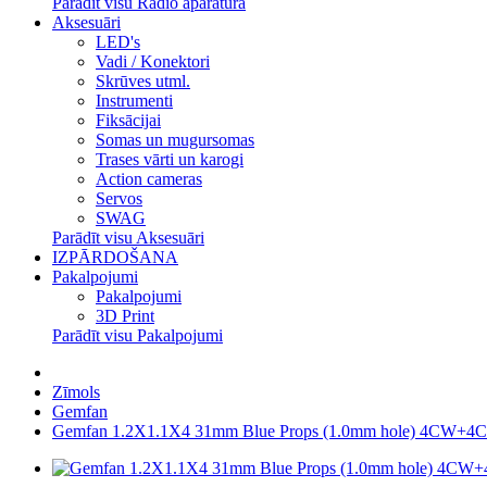
Parādīt visu Radio aparatūra
Aksesuāri
LED's
Vadi / Konektori
Skrūves utml.
Instrumenti
Fiksācijai
Somas un mugursomas
Trases vārti un karogi
Action cameras
Servos
SWAG
Parādīt visu Aksesuāri
IZPĀRDOŠANA
Pakalpojumi
Pakalpojumi
3D Print
Parādīt visu Pakalpojumi
Zīmols
Gemfan
Gemfan 1.2X1.1X4 31mm Blue Props (1.0mm hole) 4CW+