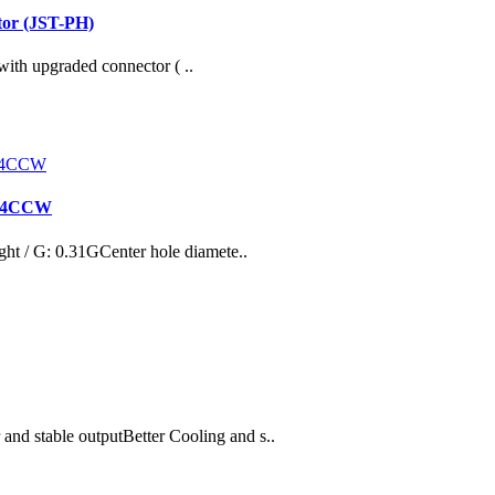
or (JST-PH)
with upgraded connector ( ..
W+4CCW
ght / G: 0.31GCenter hole diamete..
d stable outputBetter Cooling and s..