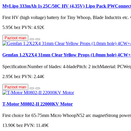
MyLipo 333mAh 1s 25C/50C HV (4,35V) Lipo Pack PWConnect
First HV (high voltage) battery for Tiny Whoop, Blade Inductrix etc. 
5.95€
bez PVN: 4.92€
Paziņot man
Gemfan 1.2X2X4 31mm Clear Yellow Props (1.0mm hole) 4C
Specification:Number of blades: 4-bladePitch: 2 inchMaterial: PCWei
2.95€
bez PVN: 2.44€
Paziņot man
T-Motor M0802-II 22000KV Motor
First choice for 65-75mm Micro WhoopN52 arc magnetStrong power an
13.90€
bez PVN: 11.49€