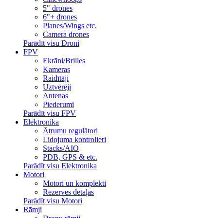
5" drones
6"+ drones
Planes/Wings etc.
Camera drones
Parādīt visu Droni
FPV
Ekrāni/Brilles
Kameras
Raidītāji
Uztvērēji
Antenas
Piederumi
Parādīt visu FPV
Elektronika
Ātrumu regulātori
Lidojuma kontrolieri
Stacks/AIO
PDB, GPS & etc.
Parādīt visu Elektronika
Motori
Motori un komplekti
Rezerves detaļas
Parādīt visu Motori
Rāmji