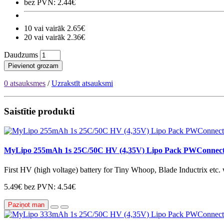
bez PVN: 2.44€
10 vai vairāk 2.65€
20 vai vairāk 2.36€
Daudzums
Pievienot grozam
0 atsauksmes
/
Uzrakstīt atsauksmi
Saistītie produkti
MyLipo 255mAh 1s 25C/50C HV (4,35V) Lipo Pack PWConnect
First HV (high voltage) battery for Tiny Whoop, Blade Inductrix etc. 
5.49€
bez PVN: 4.54€
Paziņot man