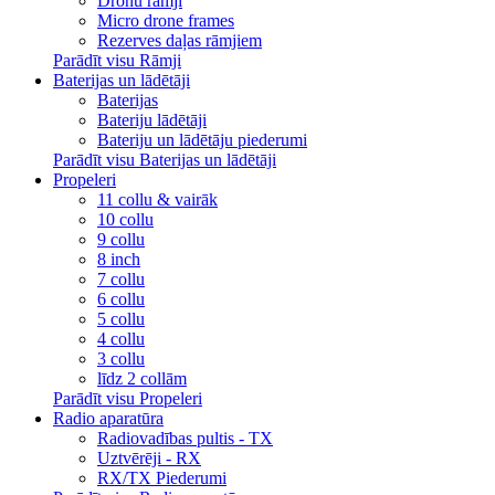
Dronu rāmji
Micro drone frames
Rezerves daļas rāmjiem
Parādīt visu Rāmji
Baterijas un lādētāji
Baterijas
Bateriju lādētāji
Bateriju un lādētāju piederumi
Parādīt visu Baterijas un lādētāji
Propeleri
11 collu & vairāk
10 collu
9 collu
8 inch
7 collu
6 collu
5 collu
4 collu
3 collu
līdz 2 collām
Parādīt visu Propeleri
Radio aparatūra
Radiovadības pultis - TX
Uztvērēji - RX
RX/TX Piederumi