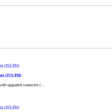
or (JST-PH)
with upgraded connector ( ..