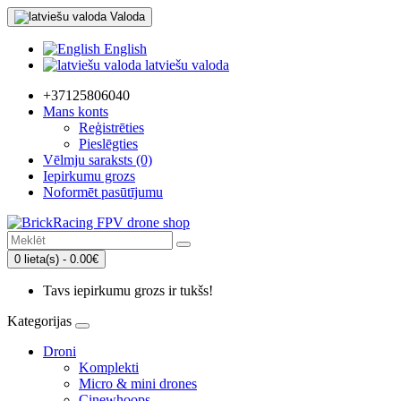
Valoda
English
latviešu valoda
+37125806040
Mans konts
Reģistrēties
Pieslēgties
Vēlmju saraksts (0)
Iepirkumu grozs
Noformēt pasūtījumu
0 lieta(s) - 0.00€
Tavs iepirkumu grozs ir tukšs!
Kategorijas
Droni
Komplekti
Micro & mini drones
Cinewhoops