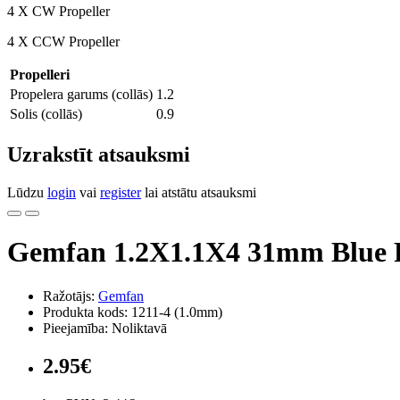
4 X CW Propeller
4 X CCW Propeller
Propelleri
Propelera garums (collās)
1.2
Solis (collās)
0.9
Uzrakstīt atsauksmi
Lūdzu
login
vai
register
lai atstātu atsauksmi
Gemfan 1.2X1.1X4 31mm Blue
Ražotājs:
Gemfan
Produkta kods: 1211-4 (1.0mm)
Pieejamība: Noliktavā
2.95€