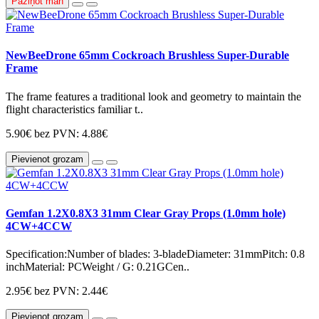
Paziņot man
NewBeeDrone 65mm Cockroach Brushless Super-Durable
Frame
The frame features a traditional look and geometry to maintain the
flight characteristics familiar t..
5.90€
bez PVN: 4.88€
Pievienot grozam
Gemfan 1.2X0.8X3 31mm Clear Gray Props (1.0mm hole)
4CW+4CCW
Specification:Number of blades: 3-bladeDiameter: 31mmPitch: 0.8
inchMaterial: PCWeight / G: 0.21GCen..
2.95€
bez PVN: 2.44€
Pievienot grozam