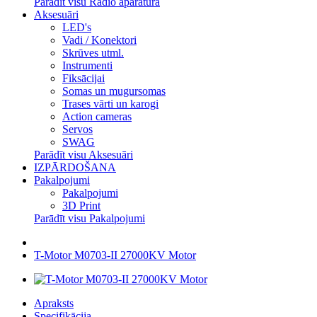
Parādīt visu Radio aparatūra
Aksesuāri
LED's
Vadi / Konektori
Skrūves utml.
Instrumenti
Fiksācijai
Somas un mugursomas
Trases vārti un karogi
Action cameras
Servos
SWAG
Parādīt visu Aksesuāri
IZPĀRDOŠANA
Pakalpojumi
Pakalpojumi
3D Print
Parādīt visu Pakalpojumi
T-Motor M0703-II 27000KV Motor
Apraksts
Specifikācija