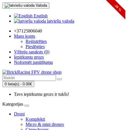
Valoda
-20 %
English
latviešu valoda
+37125806040
Mans konts
Reģistrēties
Pieslēgties
Vēlmju saraksts (0)
Iepirkumu grozs
Noformēt pasūtījumu
0 lieta(s) - 0.00€
Tavs iepirkumu grozs ir tukšs!
Kategorijas
Droni
Komplekti
Micro & mini drones
Cinewhoops