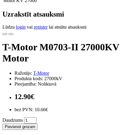
Motor KV
27000
Uzrakstīt atsauksmi
Lūdzu
login
vai
register
lai atstātu atsauksmi
T-Motor M0703-II 27000KV
Motor
Ražotājs:
T-Motor
Produkta kods: 27000kV
Pieejamība: Noliktavā
12.90€
bez PVN: 10.66€
Daudzums
Pievienot grozam