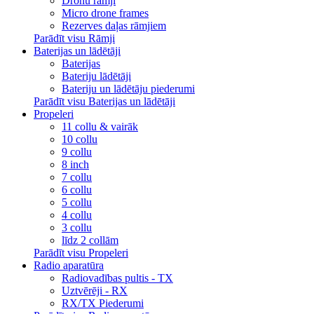
Dronu rāmji
Micro drone frames
Rezerves daļas rāmjiem
Parādīt visu Rāmji
Baterijas un lādētāji
Baterijas
Bateriju lādētāji
Bateriju un lādētāju piederumi
Parādīt visu Baterijas un lādētāji
Propeleri
11 collu & vairāk
10 collu
9 collu
8 inch
7 collu
6 collu
5 collu
4 collu
3 collu
līdz 2 collām
Parādīt visu Propeleri
Radio aparatūra
Radiovadības pultis - TX
Uztvērēji - RX
RX/TX Piederumi