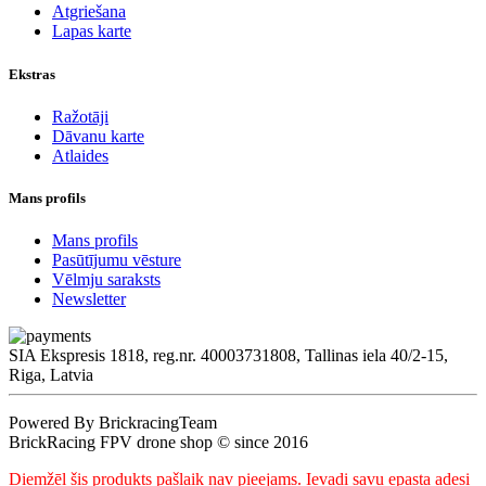
Atgriešana
Lapas karte
Ekstras
Ražotāji
Dāvanu karte
Atlaides
Mans profils
Mans profils
Pasūtījumu vēsture
Vēlmju saraksts
Newsletter
SIA Ekspresis 1818, reg.nr. 40003731808, Tallinas iela 40/2-15,
Riga, Latvia
Powered By BrickracingTeam
BrickRacing FPV drone shop © since 2016
Diemžēl šis produkts pašlaik nav pieejams. Ievadi savu epasta adesi