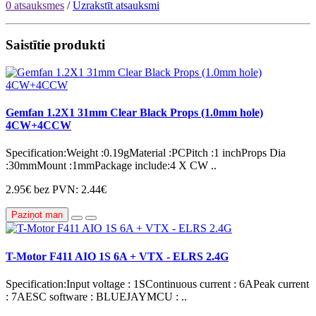
0 atsauksmes
/
Uzrakstīt atsauksmi
Saistītie produkti
Gemfan 1.2X1 31mm Clear Black Props (1.0mm hole)
4CW+4CCW
Specification:Weight :0.19gMaterial :PCPitch :1 inchProps Dia
:30mmMount :1mmPackage include:4 X CW ..
2.95€
bez PVN: 2.44€
Paziņot man
T-Motor F411 AIO 1S 6A + VTX - ELRS 2.4G
Specification:Input voltage : 1SContinuous current : 6APeak current
: 7AESC software : BLUEJAYMCU : ..