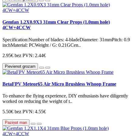
Gemfan 1.2X0.9X3 31mm Clear Props (1.0mm hole)
4CW+4CCW
Specification:Number of blades: 4-bladeDiameter: 31mmPitch: 0.9
inchMaterial: PCWeight / G: 0.21GCen..
2.95€
bez PVN: 2.44€
Pievienot grozam
BetaFPV Meteor65 Air Micro Brushless Whoop Frame
To enhance the flying experience, DIY enthusiasts have diligently
worked on reducing the weight of t..
5.50€
bez PVN: 4.55€
Paziņot man