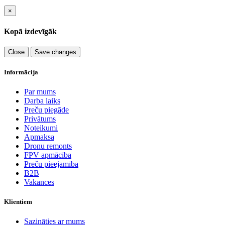
×
Kopā izdevīgāk
Close
Save changes
Informācija
Par mums
Darba laiks
Preču piegāde
Privātums
Noteikumi
Apmaksa
Dronu remonts
FPV apmācība
Preču pieejamība
B2B
Vakances
Klientiem
Sazināties ar mums