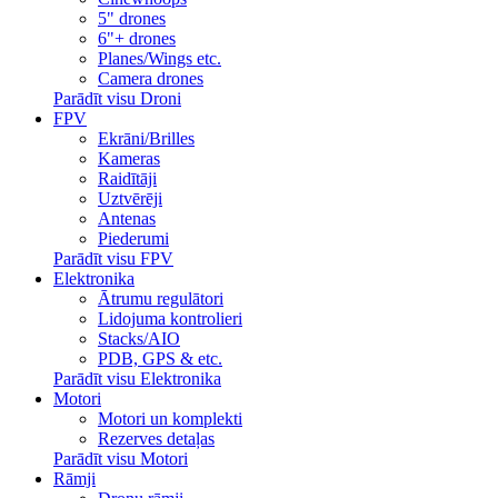
5" drones
6"+ drones
Planes/Wings etc.
Camera drones
Parādīt visu Droni
FPV
Ekrāni/Brilles
Kameras
Raidītāji
Uztvērēji
Antenas
Piederumi
Parādīt visu FPV
Elektronika
Ātrumu regulātori
Lidojuma kontrolieri
Stacks/AIO
PDB, GPS & etc.
Parādīt visu Elektronika
Motori
Motori un komplekti
Rezerves detaļas
Parādīt visu Motori
Rāmji