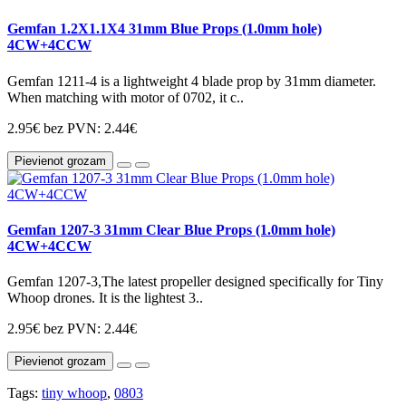
Gemfan 1.2X1.1X4 31mm Blue Props (1.0mm hole)
4CW+4CCW
Gemfan 1211-4 is a lightweight 4 blade prop by 31mm diameter.
When matching with motor of 0702, it c..
2.95€
bez PVN: 2.44€
Pievienot grozam
Gemfan 1207-3 31mm Clear Blue Props (1.0mm hole)
4CW+4CCW
Gemfan 1207-3,The latest propeller designed specifically for Tiny
Whoop drones. It is the lightest 3..
2.95€
bez PVN: 2.44€
Pievienot grozam
Tags:
tiny whoop
,
0803