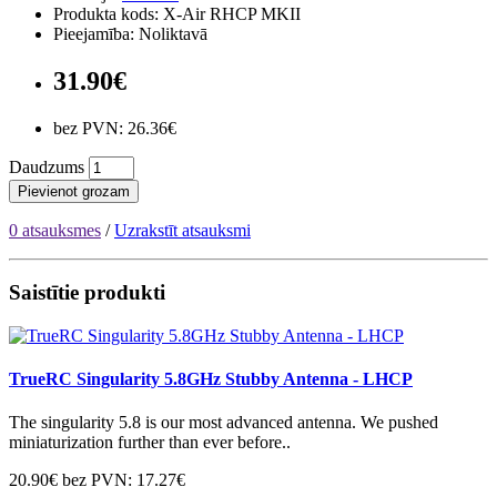
Produkta kods: X-Air RHCP MKII
Pieejamība: Noliktavā
31.90€
bez PVN: 26.36€
Daudzums
Pievienot grozam
0 atsauksmes
/
Uzrakstīt atsauksmi
Saistītie produkti
TrueRC Singularity 5.8GHz Stubby Antenna - LHCP
The singularity 5.8 is our most advanced antenna. We pushed
miniaturization further than ever before..
20.90€
bez PVN: 17.27€