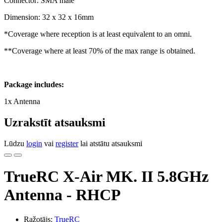
Connector: SMA male
Dimension: 32 x 32 x 16mm
*Coverage where reception is at least equivalent to an omni.
**Coverage where at least 70% of the max range is obtained.
Package includes:
1x Antenna
Uzrakstīt atsauksmi
Lūdzu
login
vai
register
lai atstātu atsauksmi
TrueRC X-Air MK. II 5.8GHz
Antenna - RHCP
Ražotājs:
TrueRC