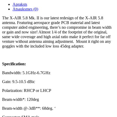
Apraksts
Atsauksmes (0)
The X-AIR 5.8 Mk. II is our latest redesign of the X-AIR 5.8
antenna. Featuring aerospace grade PCB material and latest
computer aided engineering, there’s no compromise in beam width
or gain and now size! Almost 1/4 of the footprint of the original,
same wide coverage and high axial ratio make it perfect for far off
venture without antenna aiming adjustment. Mount it right on any
goggles with the included low loss 45deg adapter.
Specification:
Bandwidth: 5.1GHz-6.7GHz
Gain: 9.5-10.5 dBic
Polarization: RHCP or LHCP
Beam-width*: 120deg
Beam-width @-3dB**: 68deg. ‘