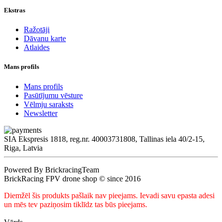
Ekstras
Ražotāji
Dāvanu karte
Atlaides
Mans profils
Mans profils
Pasūtījumu vēsture
Vēlmju saraksts
Newsletter
SIA Ekspresis 1818, reg.nr. 40003731808, Tallinas iela 40/2-15,
Riga, Latvia
Powered By BrickracingTeam
BrickRacing FPV drone shop © since 2016
Diemžēl šis produkts pašlaik nav pieejams. Ievadi savu epasta adesi
un mēs tev paziņosim tiklīdz tas būs pieejams.