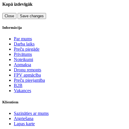
Kopā izdevīgāk
Close
Save changes
Informācija
Par mums
Darba laiks
Preču piegāde
Privātums
Noteikumi
Apmaksa
Dronu remonts
FPV apmācība
Preču pieejamība
B2B
Vakances
Klientiem
Sazināties ar mums
Atgriešana
Lapas karte