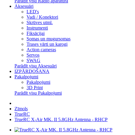
Parādīt visu Radio aparatūra
Aksesuāri
LED's
Vadi / Konektori
Skrūves utml.
Instrumenti
Fiksācijai
Somas un mugursomas
Trases vārti un karogi
Action cameras
Servos
SWAG
Parādīt visu Aksesuāri
IZPĀRDOŠANA
Pakalpojumi
Pakalpojumi
3D Print
Parādīt visu Pakalpojumi
Zīmols
TrueRC
TrueRC X-Air MK. II 5.8GHz Antenna - RHCP