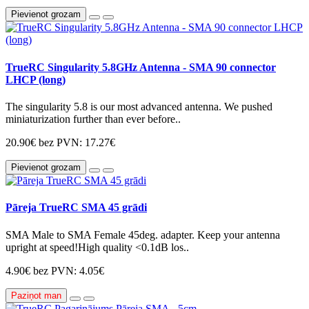
Pievienot grozam
TrueRC Singularity 5.8GHz Antenna - SMA 90 connector
LHCP (long)
The singularity 5.8 is our most advanced antenna. We pushed
miniaturization further than ever before..
20.90€
bez PVN: 17.27€
Pievienot grozam
Pāreja TrueRC SMA 45 grādi
SMA Male to SMA Female 45deg. adapter. Keep your antenna
upright at speed!High quality <0.1dB los..
4.90€
bez PVN: 4.05€
Paziņot man