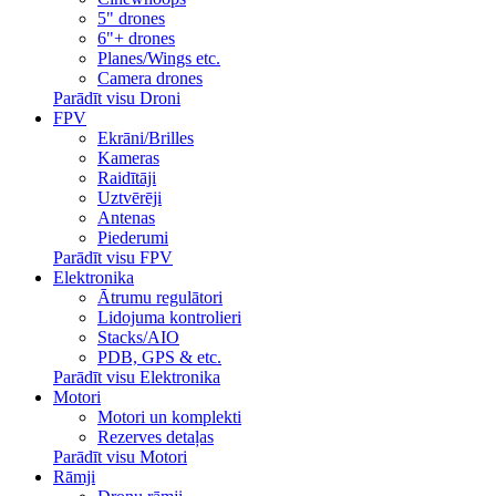
5" drones
6"+ drones
Planes/Wings etc.
Camera drones
Parādīt visu Droni
FPV
Ekrāni/Brilles
Kameras
Raidītāji
Uztvērēji
Antenas
Piederumi
Parādīt visu FPV
Elektronika
Ātrumu regulātori
Lidojuma kontrolieri
Stacks/AIO
PDB, GPS & etc.
Parādīt visu Elektronika
Motori
Motori un komplekti
Rezerves detaļas
Parādīt visu Motori
Rāmji