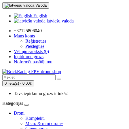
Valoda
English
latviešu valoda
+37125806040
Mans konts
Reģistrēties
Pieslēgties
Vēlmju saraksts (0)
Iepirkumu grozs
Noformēt pasūtījumu
0 lieta(s) - 0.00€
Tavs iepirkumu grozs ir tukšs!
Kategorijas
Droni
Komplekti
Micro & mini drones
Cinewhoops