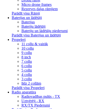
Dronu rāmji
Micro drone frames
Rezerves daļas rāmjiem
Parādīt visu Rāmji
Baterijas un lādētāji
Baterijas
Bateriju lādētāji
Bateriju un lādētāju piederumi
Parādīt visu Baterijas un lādētāji
Propeleri
11 collu & vairāk
10 collu
9 collu
8 inch
7 collu
6 collu
5 collu
4 collu
3 collu
līdz 2 collām
Parādīt visu Propeleri
Radio aparatūra
Radiovadības pultis - TX
Uztvērēji - RX
RX/TX Piederumi