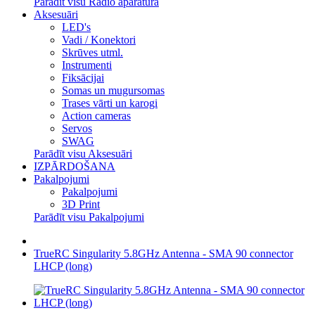
Parādīt visu Radio aparatūra
Aksesuāri
LED's
Vadi / Konektori
Skrūves utml.
Instrumenti
Fiksācijai
Somas un mugursomas
Trases vārti un karogi
Action cameras
Servos
SWAG
Parādīt visu Aksesuāri
IZPĀRDOŠANA
Pakalpojumi
Pakalpojumi
3D Print
Parādīt visu Pakalpojumi
TrueRC Singularity 5.8GHz Antenna - SMA 90 connector
LHCP (long)