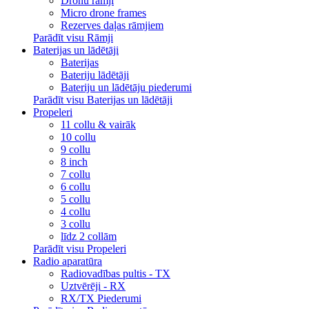
Dronu rāmji
Micro drone frames
Rezerves daļas rāmjiem
Parādīt visu Rāmji
Baterijas un lādētāji
Baterijas
Bateriju lādētāji
Bateriju un lādētāju piederumi
Parādīt visu Baterijas un lādētāji
Propeleri
11 collu & vairāk
10 collu
9 collu
8 inch
7 collu
6 collu
5 collu
4 collu
3 collu
līdz 2 collām
Parādīt visu Propeleri
Radio aparatūra
Radiovadības pultis - TX
Uztvērēji - RX
RX/TX Piederumi