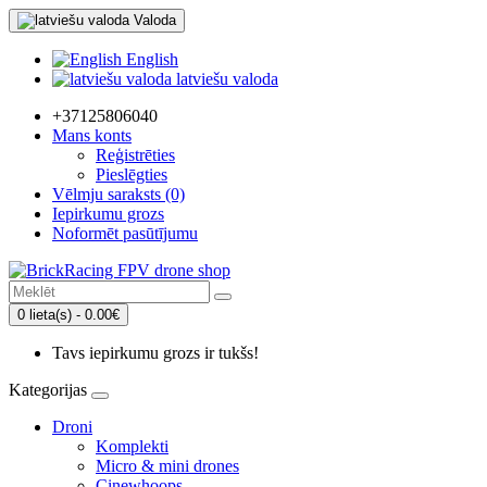
Valoda
English
latviešu valoda
+37125806040
Mans konts
Reģistrēties
Pieslēgties
Vēlmju saraksts (0)
Iepirkumu grozs
Noformēt pasūtījumu
0 lieta(s) - 0.00€
Tavs iepirkumu grozs ir tukšs!
Kategorijas
Droni
Komplekti
Micro & mini drones
Cinewhoops