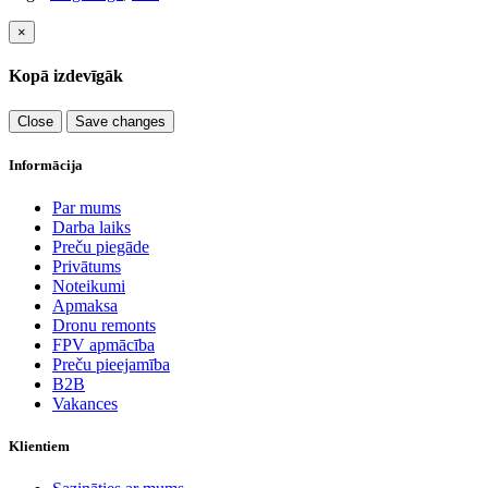
×
Kopā izdevīgāk
Close
Save changes
Informācija
Par mums
Darba laiks
Preču piegāde
Privātums
Noteikumi
Apmaksa
Dronu remonts
FPV apmācība
Preču pieejamība
B2B
Vakances
Klientiem