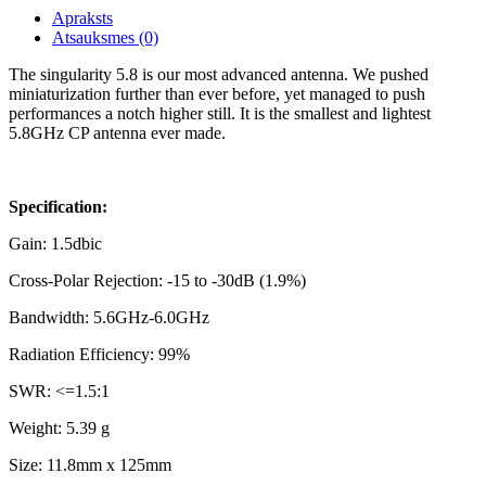
Apraksts
Atsauksmes (0)
The singularity 5.8 is our most advanced antenna. We pushed
miniaturization further than ever before, yet managed to push
performances a notch higher still. It is the smallest and lightest
5.8GHz CP antenna ever made.
Specification:
Gain: 1.5dbic
Cross-Polar Rejection: -15 to -30dB (1.9%)
Bandwidth: 5.6GHz-6.0GHz
Radiation Efficiency: 99%
SWR: <=1.5:1
Weight: 5.39 g
Size: 11.8mm x 125mm