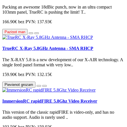
Packing an awesome 18dBic punch, now in an ultra compact
103mm panel, TrueRC is pushing the limit! T..
166.90€
bez PVN: 137.93€
Paziņot man
TrueRC X-Ray 5.8GHz Antenna - SMA RHCP
The X-RAY 5.8 is a new development of our X-AIR technology. A
single feed panel format with very low..
159.90€
bez PVN: 132.15€
Pievienot grozam
ImmersionRC rapidFIRE 5.8Ghz Video Receiver
This version of the classic rapidFIRE is video-only, and has no
audio support. Audio is rarely used ..
193.50€
bez PVN: 159.92€