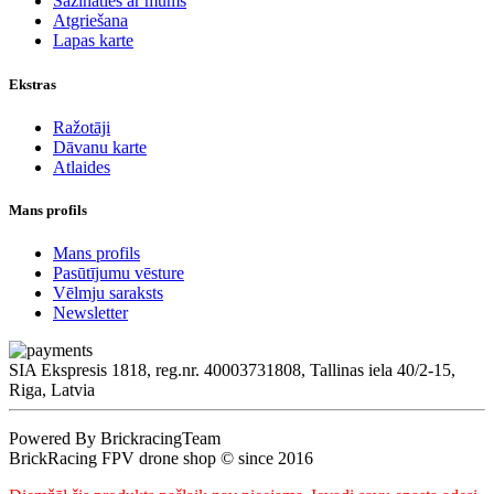
Sazināties ar mums
Atgriešana
Lapas karte
Ekstras
Ražotāji
Dāvanu karte
Atlaides
Mans profils
Mans profils
Pasūtījumu vēsture
Vēlmju saraksts
Newsletter
SIA Ekspresis 1818, reg.nr. 40003731808, Tallinas iela 40/2-15,
Riga, Latvia
Powered By BrickracingTeam
BrickRacing FPV drone shop © since 2016