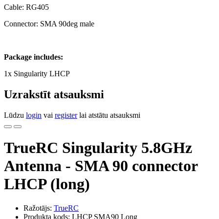
Cable: RG405
Connector: SMA 90deg male
Package includes:
1x Singularity LHCP
Uzrakstīt atsauksmi
Lūdzu
login
vai
register
lai atstātu atsauksmi
TrueRC Singularity 5.8GHz
Antenna - SMA 90 connector
LHCP (long)
Ražotājs:
TrueRC
Produkta kods: LHCP SMA90 Long