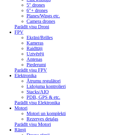
5" drones
6"+ drones
Planes/Wings etc.
Camera drones
Parādīt visu Droni
FPV
Ekrāni/Brilles
Kameras
Raidītāji
Uztvērēji
Antenas
Piederumi
Parādīt visu FPV
Elektronika
Ātrumu regulātori
Lidojuma kontrolieri
Stacks/AIO
PDB, GPS & etc.
Parādīt visu Elektronika
Motori
Motori un komplekti
Rezerves detaļas
Parādīt visu Motori
Rāmji