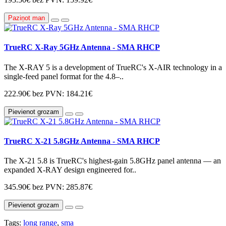
Paziņot man
TrueRC X-Ray 5GHz Antenna - SMA RHCP
The X-RAY 5 is a development of TrueRC's X-AIR technology in a
single-feed panel format for the 4.8–..
222.90€
bez PVN: 184.21€
Pievienot grozam
TrueRC X-21 5.8GHz Antenna - SMA RHCP
The X-21 5.8 is TrueRC's highest-gain 5.8GHz panel antenna — an
expanded X-RAY design engineered for..
345.90€
bez PVN: 285.87€
Pievienot grozam
Tags:
long range
,
sma