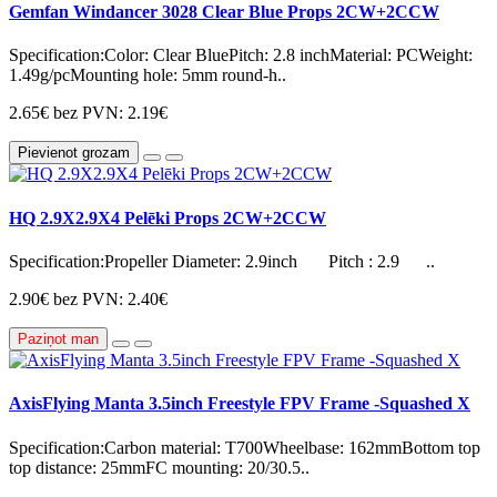
Gemfan Windancer 3028 Clear Blue Props 2CW+2CCW
Specification:Color: Clear BluePitch: 2.8 inchMaterial: PCWeight:
1.49g/pcMounting hole: 5mm round-h..
2.65€
bez PVN: 2.19€
Pievienot grozam
HQ 2.9X2.9X4 Pelēki Props 2CW+2CCW
Specification:Propeller Diameter: 2.9inch Pitch : 2.9 ..
2.90€
bez PVN: 2.40€
Paziņot man
AxisFlying Manta 3.5inch Freestyle FPV Frame -Squashed X
Specification:Carbon material: T700Wheelbase: 162mmBottom top
top distance: 25mmFC mounting: 20/30.5..