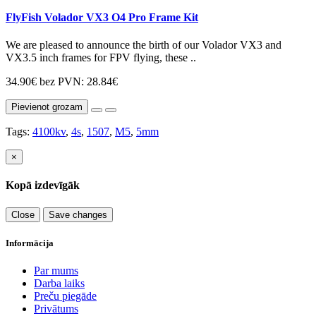
FlyFish Volador VX3 O4 Pro Frame Kit
We are pleased to announce the birth of our Volador VX3 and
VX3.5 inch frames for FPV flying, these ..
34.90€
bez PVN: 28.84€
Pievienot grozam
Tags:
4100kv
,
4s
,
1507
,
M5
,
5mm
×
Kopā izdevīgāk
Close
Save changes
Informācija
Par mums
Darba laiks
Preču piegāde
Privātums