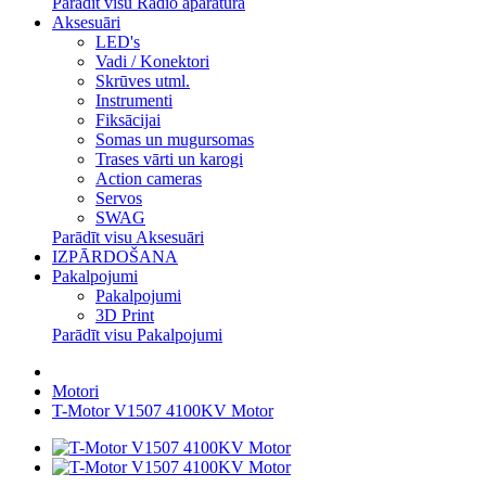
Parādīt visu Radio aparatūra
Aksesuāri
LED's
Vadi / Konektori
Skrūves utml.
Instrumenti
Fiksācijai
Somas un mugursomas
Trases vārti un karogi
Action cameras
Servos
SWAG
Parādīt visu Aksesuāri
IZPĀRDOŠANA
Pakalpojumi
Pakalpojumi
3D Print
Parādīt visu Pakalpojumi
Motori
T-Motor V1507 4100KV Motor