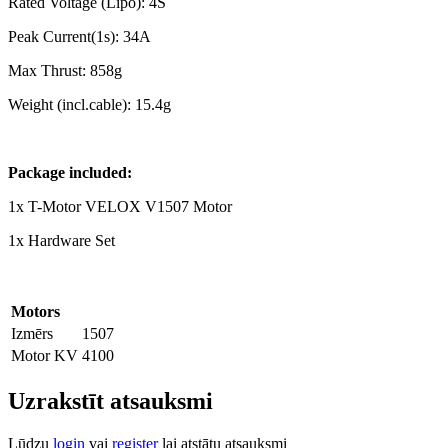
Rated Voltage (Lipo): 4S
Peak Current(1s): 34A
Max Thrust: 858g
Weight (incl.cable): 15.4g
Package included:
1x T-Motor VELOX V1507 Motor
1x Hardware Set
Motors
Izmērs
1507
Motor KV
4100
Uzrakstīt atsauksmi
Lūdzu
login
vai
register
lai atstātu atsauksmi