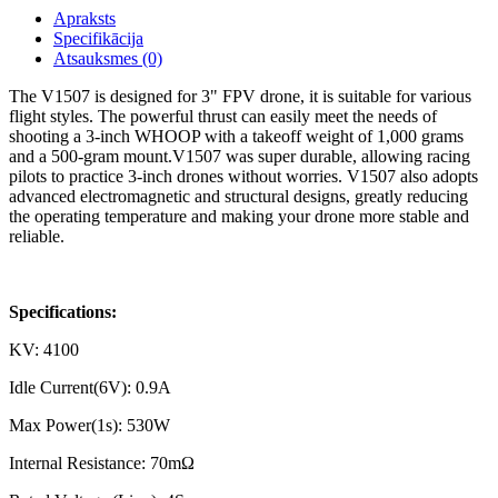
Apraksts
Specifikācija
Atsauksmes (0)
The V1507 is designed for 3" FPV drone, it is suitable for various
flight styles. The powerful thrust can easily meet the needs of
shooting a 3-inch WHOOP with a takeoff weight of 1,000 grams
and a 500-gram mount.V1507 was super durable, allowing racing
pilots to practice 3-inch drones without worries. V1507 also adopts
advanced electromagnetic and structural designs, greatly reducing
the operating temperature and making your drone more stable and
reliable.
Specifications:
KV: 4100
Idle Current(6V): 0.9A
Max Power(1s): 530W
Internal Resistance: 70mΩ