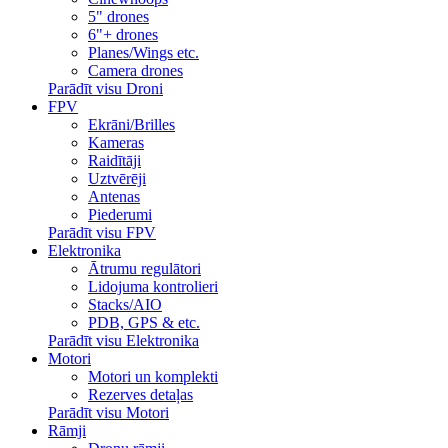
5" drones
6"+ drones
Planes/Wings etc.
Camera drones
Parādīt visu Droni
FPV
Ekrāni/Brilles
Kameras
Raidītāji
Uztvērēji
Antenas
Piederumi
Parādīt visu FPV
Elektronika
Ātrumu regulātori
Lidojuma kontrolieri
Stacks/AIO
PDB, GPS & etc.
Parādīt visu Elektronika
Motori
Motori un komplekti
Rezerves detaļas
Parādīt visu Motori
Rāmji