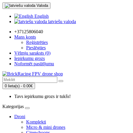
Valoda
English
latviešu valoda
+37125806040
Mans konts
Reģistrēties
Pieslēgties
Vēlmju saraksts (0)
Iepirkumu grozs
Noformēt pasūtījumu
0 lieta(s) - 0.00€
Tavs iepirkumu grozs ir tukšs!
Kategorijas
Droni
Komplekti
Micro & mini drones
Cinewhoops