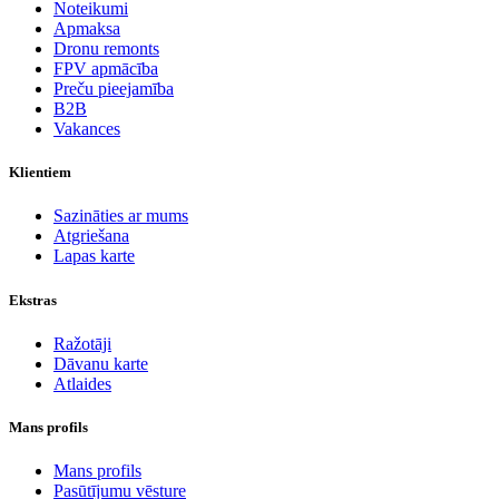
Noteikumi
Apmaksa
Dronu remonts
FPV apmācība
Preču pieejamība
B2B
Vakances
Klientiem
Sazināties ar mums
Atgriešana
Lapas karte
Ekstras
Ražotāji
Dāvanu karte
Atlaides
Mans profils
Mans profils
Pasūtījumu vēsture