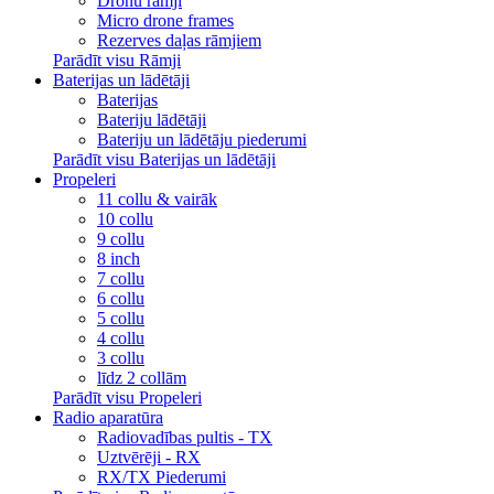
Dronu rāmji
Micro drone frames
Rezerves daļas rāmjiem
Parādīt visu Rāmji
Baterijas un lādētāji
Baterijas
Bateriju lādētāji
Bateriju un lādētāju piederumi
Parādīt visu Baterijas un lādētāji
Propeleri
11 collu & vairāk
10 collu
9 collu
8 inch
7 collu
6 collu
5 collu
4 collu
3 collu
līdz 2 collām
Parādīt visu Propeleri
Radio aparatūra
Radiovadības pultis - TX
Uztvērēji - RX
RX/TX Piederumi