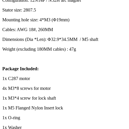
Configuration: 12N14P / N52H arc magnet
Stator size: 2807.5
Mounting hole size: 4*M3 (Φ19mm)
Cables: AWG 18#, 260MM
Dimensions (Dia *Len): Φ32.9*34.5MM / M5 shaft
Weight (excluding 180MM cables) : 47g
Package Included:
1x C287 motor
4x M3*8 screws for motor
1x M3*4 screw for lock shaft
1x M5 Flanged Nylon Insert lock
1x O-ring
1x Washer