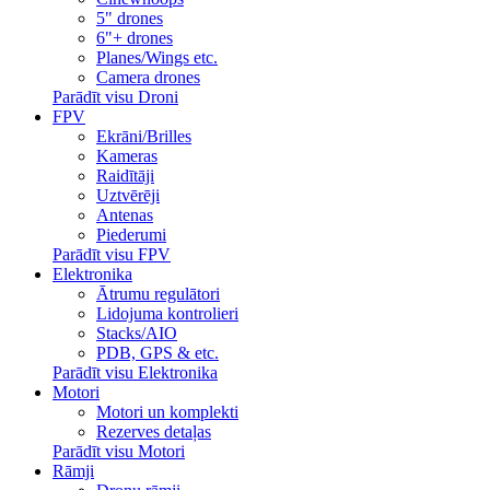
5" drones
6"+ drones
Planes/Wings etc.
Camera drones
Parādīt visu Droni
FPV
Ekrāni/Brilles
Kameras
Raidītāji
Uztvērēji
Antenas
Piederumi
Parādīt visu FPV
Elektronika
Ātrumu regulātori
Lidojuma kontrolieri
Stacks/AIO
PDB, GPS & etc.
Parādīt visu Elektronika
Motori
Motori un komplekti
Rezerves detaļas
Parādīt visu Motori
Rāmji