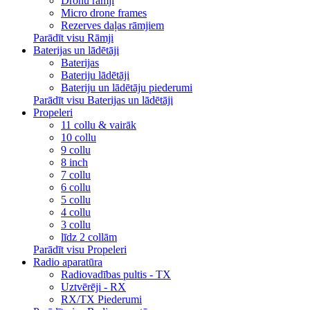
Dronu rāmji
Micro drone frames
Rezerves daļas rāmjiem
Parādīt visu Rāmji
Baterijas un lādētāji
Baterijas
Bateriju lādētāji
Bateriju un lādētāju piederumi
Parādīt visu Baterijas un lādētāji
Propeleri
11 collu & vairāk
10 collu
9 collu
8 inch
7 collu
6 collu
5 collu
4 collu
3 collu
līdz 2 collām
Parādīt visu Propeleri
Radio aparatūra
Radiovadības pultis - TX
Uztvērēji - RX
RX/TX Piederumi