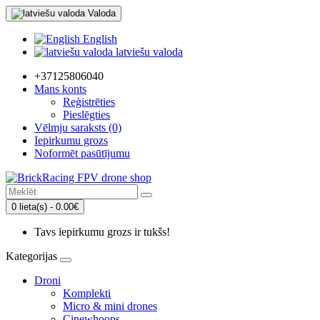
Valoda
English
latviešu valoda
+37125806040
Mans konts
Reģistrēties
Pieslēgties
Vēlmju saraksts (0)
Iepirkumu grozs
Noformēt pasūtījumu
0 lieta(s) - 0.00€
Tavs iepirkumu grozs ir tukšs!
Kategorijas
Droni
Komplekti
Micro & mini drones
Cinewhoops