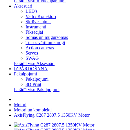
Parādīt visu Radio aparatūra
Aksesuāri
LED's
Vadi / Konektori
Skrūves utml.
Instrumenti
Fiksācijai
Somas un mugursomas
Trases vārti un karogi
Action cameras
Servos
SWAG
Parādīt visu Aksesuāri
IZPĀRDOŠANA
Pakalpojumi
Pakalpojumi
3D Print
Parādīt visu Pakalpojumi
Motori
Motori un komplekti
AxisFlying C287 2807.5 1350KV Motor