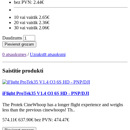
bez PVN: 2.44€
10 vai vairāk 2.65€
20 vai vairāk 2.36€
30 vai vairāk 2.06€
Daudzums
Pievienot grozam
0 atsauksmes
/
Uzrakstīt atsauksmi
Saistītie produkti
iFlight ProTek35 V1.4 O3 6S HD - PNP/DJI
The Protek CineWhoop has a longer flight experience and weighs
less than the previous cinewhoops! Th..
574.11€
637.90€
bez PVN: 474.47€