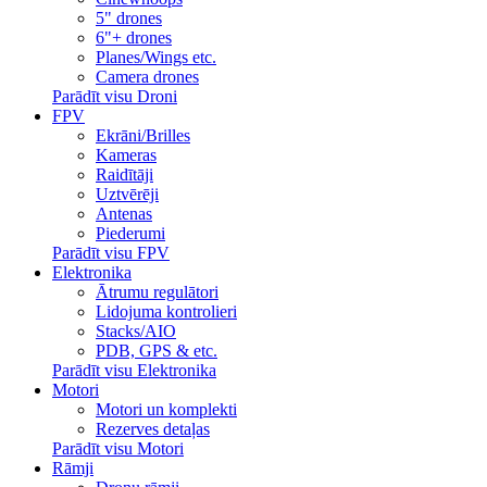
5" drones
6"+ drones
Planes/Wings etc.
Camera drones
Parādīt visu Droni
FPV
Ekrāni/Brilles
Kameras
Raidītāji
Uztvērēji
Antenas
Piederumi
Parādīt visu FPV
Elektronika
Ātrumu regulātori
Lidojuma kontrolieri
Stacks/AIO
PDB, GPS & etc.
Parādīt visu Elektronika
Motori
Motori un komplekti
Rezerves detaļas
Parādīt visu Motori
Rāmji