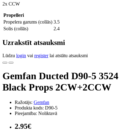
2x CCW
Propelleri
Propelera garums (collās)
3.5
Solis (collās)
2.4
Uzrakstīt atsauksmi
Lūdzu
login
vai
register
lai atstātu atsauksmi
Gemfan Ducted D90-5 3524
Black Props 2CW+2CCW
Ražotājs:
Gemfan
Produkta kods: D90-5
Pieejamība: Noliktavā
2.95€