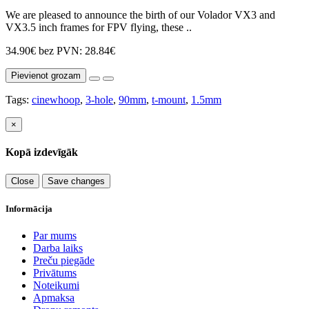
We are pleased to announce the birth of our Volador VX3 and
VX3.5 inch frames for FPV flying, these ..
34.90€
bez PVN: 28.84€
Pievienot grozam
Tags:
cinewhoop
,
3-hole
,
90mm
,
t-mount
,
1.5mm
×
Kopā izdevīgāk
Close
Save changes
Informācija
Par mums
Darba laiks
Preču piegāde
Privātums
Noteikumi
Apmaksa