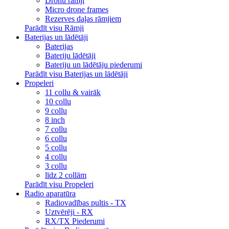
Dronu rāmji
Micro drone frames
Rezerves daļas rāmjiem
Parādīt visu Rāmji
Baterijas un lādētāji
Baterijas
Bateriju lādētāji
Bateriju un lādētāju piederumi
Parādīt visu Baterijas un lādētāji
Propeleri
11 collu & vairāk
10 collu
9 collu
8 inch
7 collu
6 collu
5 collu
4 collu
3 collu
līdz 2 collām
Parādīt visu Propeleri
Radio aparatūra
Radiovadības pultis - TX
Uztvērēji - RX
RX/TX Piederumi