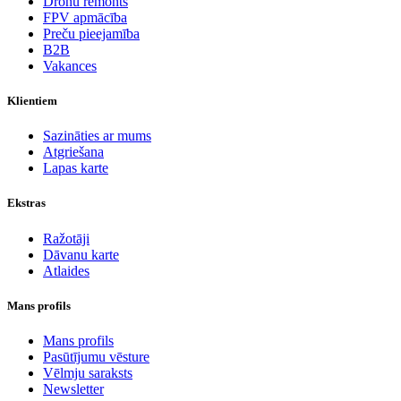
Dronu remonts
FPV apmācība
Preču pieejamība
B2B
Vakances
Klientiem
Sazināties ar mums
Atgriešana
Lapas karte
Ekstras
Ražotāji
Dāvanu karte
Atlaides
Mans profils
Mans profils
Pasūtījumu vēsture
Vēlmju saraksts
Newsletter