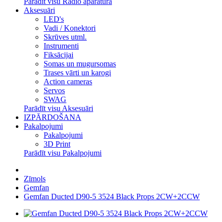
Parādīt visu Radio aparatūra
Aksesuāri
LED's
Vadi / Konektori
Skrūves utml.
Instrumenti
Fiksācijai
Somas un mugursomas
Trases vārti un karogi
Action cameras
Servos
SWAG
Parādīt visu Aksesuāri
IZPĀRDOŠANA
Pakalpojumi
Pakalpojumi
3D Print
Parādīt visu Pakalpojumi
Zīmols
Gemfan
Gemfan Ducted D90-5 3524 Black Props 2CW+2CCW