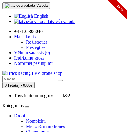
Valoda
-10 %
English
latviešu valoda
+37125806040
Mans konts
Reģistrēties
Pieslēgties
Vēlmju saraksts (0)
Iepirkumu grozs
Noformēt pasūtījumu
0 lieta(s) - 0.00€
Tavs iepirkumu grozs ir tukšs!
Kategorijas
Droni
Komplekti
Micro & mini drones
Cinewhoops