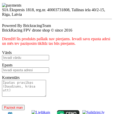
SIA Ekspresis 1818, reg.nr. 40003731808, Tallinas iela 40/2-15,
Riga, Latvia
Powered By BrickracingTeam
BrickRacing FPV drone shop © since 2016
Diemžēl šis produkts pašlaik nav pieejams. Ievadi savu epasta adesi
un mēs tev paziņosim tiklīdz tas būs pieejams.
Vārds
Epasts
Komentārs
Paziņot man