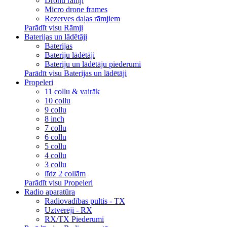
Dronu rāmji
Micro drone frames
Rezerves daļas rāmjiem
Parādīt visu Rāmji
Baterijas un lādētāji
Baterijas
Bateriju lādētāji
Bateriju un lādētāju piederumi
Parādīt visu Baterijas un lādētāji
Propeleri
11 collu & vairāk
10 collu
9 collu
8 inch
7 collu
6 collu
5 collu
4 collu
3 collu
līdz 2 collām
Parādīt visu Propeleri
Radio aparatūra
Radiovadības pultis - TX
Uztvērēji - RX
RX/TX Piederumi