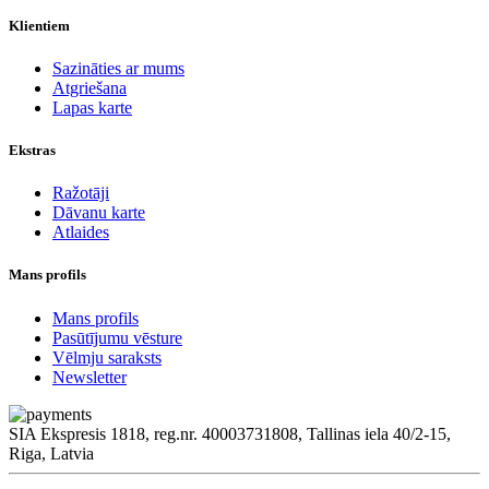
Klientiem
Sazināties ar mums
Atgriešana
Lapas karte
Ekstras
Ražotāji
Dāvanu karte
Atlaides
Mans profils
Mans profils
Pasūtījumu vēsture
Vēlmju saraksts
Newsletter
SIA Ekspresis 1818, reg.nr. 40003731808, Tallinas iela 40/2-15,
Riga, Latvia