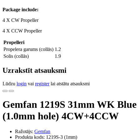
Package include:
4 X CW Propeller
4 X CCW Propeller
Propelleri
Propelera garums (collās)
1.2
Solis (collās)
1.9
Uzrakstīt atsauksmi
Lūdzu
login
vai
register
lai atstātu atsauksmi
Gemfan 1219S 31mm WK Blue
(1.0mm hole) 4CW+4CCW
Ražotājs:
Gemfan
Produkta kods: 1219S-3 (1mm)