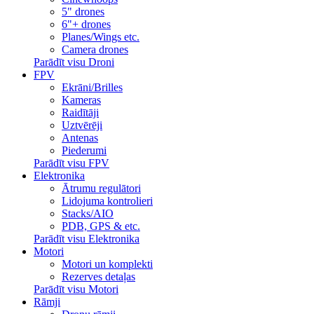
5" drones
6"+ drones
Planes/Wings etc.
Camera drones
Parādīt visu Droni
FPV
Ekrāni/Brilles
Kameras
Raidītāji
Uztvērēji
Antenas
Piederumi
Parādīt visu FPV
Elektronika
Ātrumu regulātori
Lidojuma kontrolieri
Stacks/AIO
PDB, GPS & etc.
Parādīt visu Elektronika
Motori
Motori un komplekti
Rezerves detaļas
Parādīt visu Motori
Rāmji