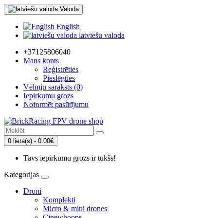
Valoda
English
latviešu valoda
+37125806040
Mans konts
Reģistrēties
Pieslēgties
Vēlmju saraksts (0)
Iepirkumu grozs
Noformēt pasūtījumu
0 lieta(s) - 0.00€
Tavs iepirkumu grozs ir tukšs!
Kategorijas
Droni
Komplekti
Micro & mini drones
Cinewhoops