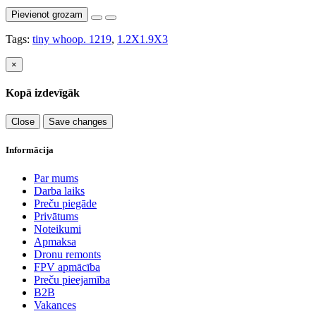
Pievienot grozam
Tags:
tiny whoop. 1219
,
1.2X1.9X3
×
Kopā izdevīgāk
Close
Save changes
Informācija
Par mums
Darba laiks
Preču piegāde
Privātums
Noteikumi
Apmaksa
Dronu remonts
FPV apmācība
Preču pieejamība
B2B
Vakances