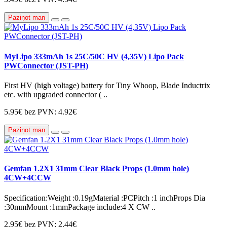
Paziņot man
MyLipo 333mAh 1s 25C/50C HV (4,35V) Lipo Pack
PWConnector (JST-PH)
First HV (high voltage) battery for Tiny Whoop, Blade Inductrix
etc. with upgraded connector ( ..
5.95€
bez PVN: 4.92€
Paziņot man
Gemfan 1.2X1 31mm Clear Black Props (1.0mm hole)
4CW+4CCW
Specification:Weight :0.19gMaterial :PCPitch :1 inchProps Dia
:30mmMount :1mmPackage include:4 X CW ..
2.95€
bez PVN: 2.44€