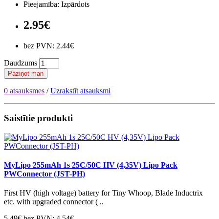
Pieejamība: Izpārdots
2.95€
bez PVN: 2.44€
Daudzums
Paziņot man
0 atsauksmes
/
Uzrakstīt atsauksmi
Saistītie produkti
MyLipo 255mAh 1s 25C/50C HV (4,35V) Lipo Pack
PWConnector (JST-PH)
First HV (high voltage) battery for Tiny Whoop, Blade Inductrix
etc. with upgraded connector ( ..
5.49€
bez PVN: 4.54€