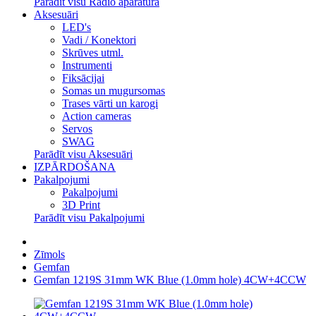
Parādīt visu Radio aparatūra
Aksesuāri
LED's
Vadi / Konektori
Skrūves utml.
Instrumenti
Fiksācijai
Somas un mugursomas
Trases vārti un karogi
Action cameras
Servos
SWAG
Parādīt visu Aksesuāri
IZPĀRDOŠANA
Pakalpojumi
Pakalpojumi
3D Print
Parādīt visu Pakalpojumi
Zīmols
Gemfan
Gemfan 1219S 31mm WK Blue (1.0mm hole) 4CW+4CCW