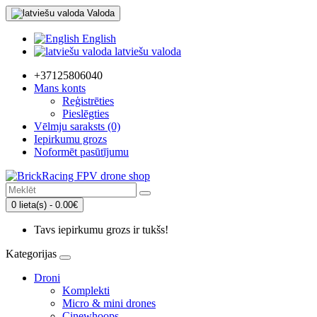
Valoda
English
latviešu valoda
+37125806040
Mans konts
Reģistrēties
Pieslēgties
Vēlmju saraksts (0)
Iepirkumu grozs
Noformēt pasūtījumu
0 lieta(s) - 0.00€
Tavs iepirkumu grozs ir tukšs!
Kategorijas
Droni
Komplekti
Micro & mini drones
Cinewhoops