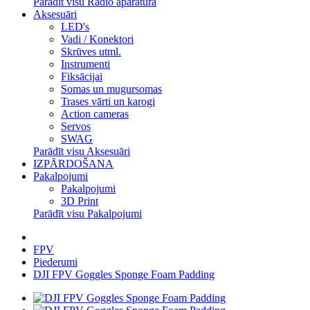
Parādīt visu Radio aparatūra
Aksesuāri
LED's
Vadi / Konektori
Skrūves utml.
Instrumenti
Fiksācijai
Somas un mugursomas
Trases vārti un karogi
Action cameras
Servos
SWAG
Parādīt visu Aksesuāri
IZPĀRDOŠANA
Pakalpojumi
Pakalpojumi
3D Print
Parādīt visu Pakalpojumi
FPV
Piederumi
DJI FPV Goggles Sponge Foam Padding