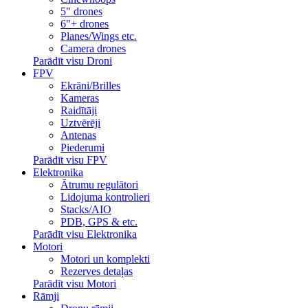
5" drones
6"+ drones
Planes/Wings etc.
Camera drones
Parādīt visu Droni
FPV
Ekrāni/Brilles
Kameras
Raidītāji
Uztvērēji
Antenas
Piederumi
Parādīt visu FPV
Elektronika
Ātrumu regulātori
Lidojuma kontrolieri
Stacks/AIO
PDB, GPS & etc.
Parādīt visu Elektronika
Motori
Motori un komplekti
Rezerves detaļas
Parādīt visu Motori
Rāmji