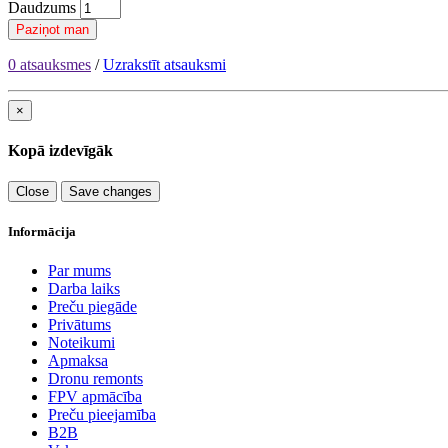
Daudzums
Paziņot man
0 atsauksmes
/
Uzrakstīt atsauksmi
×
Kopā izdevīgāk
Close
Save changes
Informācija
Par mums
Darba laiks
Preču piegāde
Privātums
Noteikumi
Apmaksa
Dronu remonts
FPV apmācība
Preču pieejamība
B2B