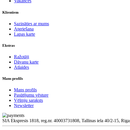
Vakances
Klientiem
Sazināties ar mums
Atgriešana
Lapas karte
Ekstras
Ražotāji
Dāvanu karte
Atlaides
Mans profils
Mans profils
Pasūtījumu vēsture
Vēlmju saraksts
Newsletter
SIA Ekspresis 1818, reg.nr. 40003731808, Tallinas iela 40/2-15, Riga