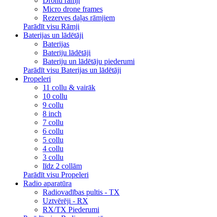
Dronu rāmji
Micro drone frames
Rezerves daļas rāmjiem
Parādīt visu Rāmji
Baterijas un lādētāji
Baterijas
Bateriju lādētāji
Bateriju un lādētāju piederumi
Parādīt visu Baterijas un lādētāji
Propeleri
11 collu & vairāk
10 collu
9 collu
8 inch
7 collu
6 collu
5 collu
4 collu
3 collu
līdz 2 collām
Parādīt visu Propeleri
Radio aparatūra
Radiovadības pultis - TX
Uztvērēji - RX
RX/TX Piederumi