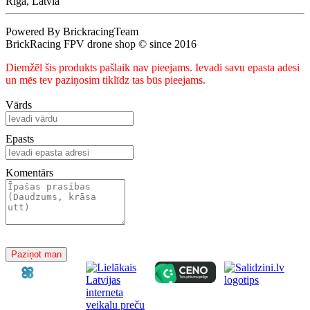
Riga, Latvia
Powered By BrickracingTeam
BrickRacing FPV drone shop © since 2016
Diemžēl šis produkts pašlaik nav pieejams. Ievadi savu epasta adesi
un mēs tev paziņosim tiklīdz tas būs pieejams.
Vārds
Epasts
Komentārs
Paziņot man