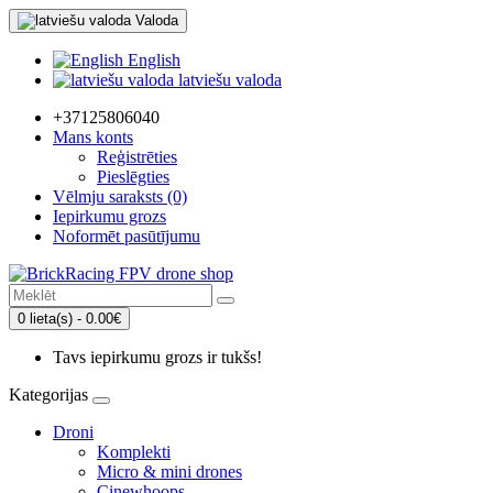
Valoda
English
latviešu valoda
+37125806040
Mans konts
Reģistrēties
Pieslēgties
Vēlmju saraksts (0)
Iepirkumu grozs
Noformēt pasūtījumu
0 lieta(s) - 0.00€
Tavs iepirkumu grozs ir tukšs!
Kategorijas
Droni
Komplekti
Micro & mini drones
Cinewhoops