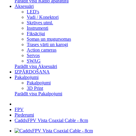
Parādīt visu Radio aparatūra
Aksesuāri
LED's
Vadi / Konektori
Skrūves utml.
Instrumenti
Fiksācijai
Somas un mugursomas
Trases vārti un karogi
Action cameras
Servos
SWAG
Parādīt visu Aksesuāri
IZPĀRDOŠANA
Pakalpojumi
Pakalpojumi
3D Print
Parādīt visu Pakalpojumi
FPV
Piederumi
CaddxFPV Vista Coaxial Cable - 8cm