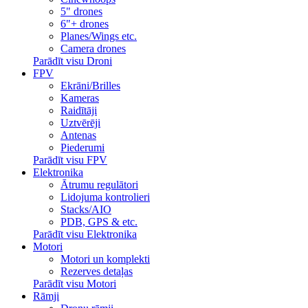
5" drones
6"+ drones
Planes/Wings etc.
Camera drones
Parādīt visu Droni
FPV
Ekrāni/Brilles
Kameras
Raidītāji
Uztvērēji
Antenas
Piederumi
Parādīt visu FPV
Elektronika
Ātrumu regulātori
Lidojuma kontrolieri
Stacks/AIO
PDB, GPS & etc.
Parādīt visu Elektronika
Motori
Motori un komplekti
Rezerves detaļas
Parādīt visu Motori
Rāmji