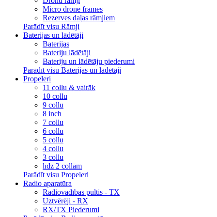
Dronu rāmji
Micro drone frames
Rezerves daļas rāmjiem
Parādīt visu Rāmji
Baterijas un lādētāji
Baterijas
Bateriju lādētāji
Bateriju un lādētāju piederumi
Parādīt visu Baterijas un lādētāji
Propeleri
11 collu & vairāk
10 collu
9 collu
8 inch
7 collu
6 collu
5 collu
4 collu
3 collu
līdz 2 collām
Parādīt visu Propeleri
Radio aparatūra
Radiovadības pultis - TX
Uztvērēji - RX
RX/TX Piederumi