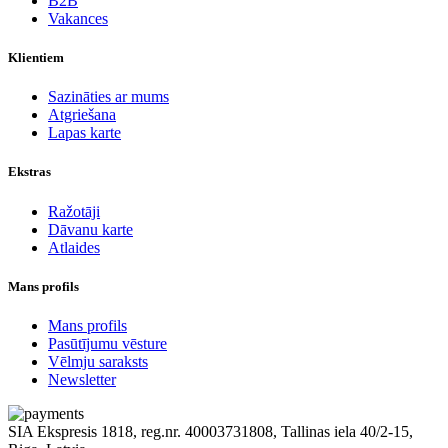
B2B
Vakances
Klientiem
Sazināties ar mums
Atgriešana
Lapas karte
Ekstras
Ražotāji
Dāvanu karte
Atlaides
Mans profils
Mans profils
Pasūtījumu vēsture
Vēlmju saraksts
Newsletter
SIA Ekspresis 1818, reg.nr. 40003731808, Tallinas iela 40/2-15,