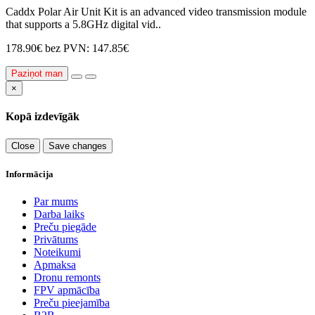
Caddx Polar Air Unit Kit is an advanced video transmission module
that supports a 5.8GHz digital vid..
178.90€
bez PVN: 147.85€
Paziņot man
×
Kopā izdevīgāk
Close
Save changes
Informācija
Par mums
Darba laiks
Preču piegāde
Privātums
Noteikumi
Apmaksa
Dronu remonts
FPV apmācība
Preču pieejamība