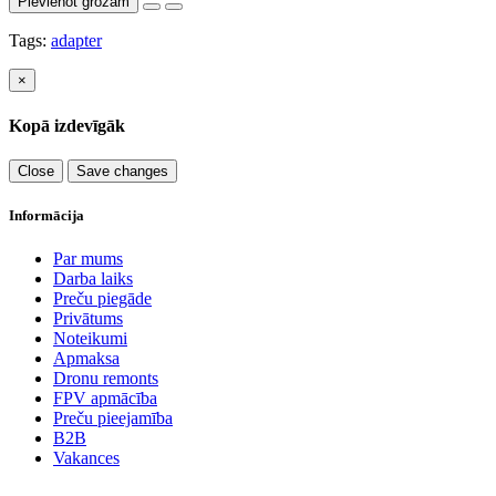
Pievienot grozam
Tags:
adapter
×
Kopā izdevīgāk
Close
Save changes
Informācija
Par mums
Darba laiks
Preču piegāde
Privātums
Noteikumi
Apmaksa
Dronu remonts
FPV apmācība
Preču pieejamība
B2B
Vakances