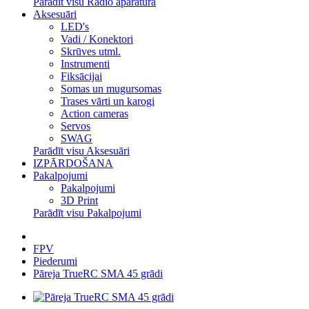
Parādīt visu Radio aparatūra
Aksesuāri
LED's
Vadi / Konektori
Skrūves utml.
Instrumenti
Fiksācijai
Somas un mugursomas
Trases vārti un karogi
Action cameras
Servos
SWAG
Parādīt visu Aksesuāri
IZPĀRDOŠANA
Pakalpojumi
Pakalpojumi
3D Print
Parādīt visu Pakalpojumi
FPV
Piederumi
Pāreja TrueRC SMA 45 grādi