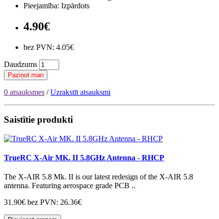
Pieejamība: Izpārdots
4.90€
bez PVN: 4.05€
Daudzums
Paziņot man
0 atsauksmes
/
Uzrakstīt atsauksmi
Saistītie produkti
TrueRC X-Air MK. II 5.8GHz Antenna - RHCP
The X-AIR 5.8 Mk. II is our latest redesign of the X-AIR 5.8
antenna. Featuring aerospace grade PCB ..
31.90€
bez PVN: 26.36€