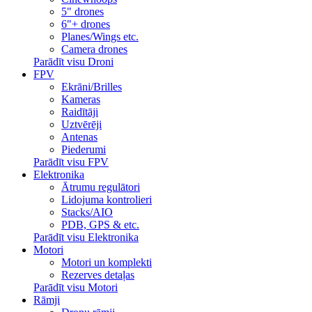
5" drones
6"+ drones
Planes/Wings etc.
Camera drones
Parādīt visu Droni
FPV
Ekrāni/Brilles
Kameras
Raidītāji
Uztvērēji
Antenas
Piederumi
Parādīt visu FPV
Elektronika
Ātrumu regulātori
Lidojuma kontrolieri
Stacks/AIO
PDB, GPS & etc.
Parādīt visu Elektronika
Motori
Motori un komplekti
Rezerves detaļas
Parādīt visu Motori
Rāmji