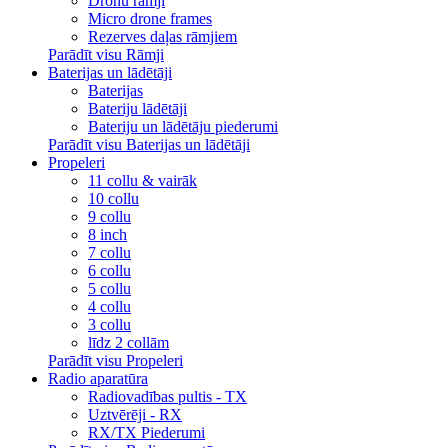
Dronu rāmji
Micro drone frames
Rezerves daļas rāmjiem
Parādīt visu Rāmji
Baterijas un lādētāji
Baterijas
Bateriju lādētāji
Bateriju un lādētāju piederumi
Parādīt visu Baterijas un lādētāji
Propeleri
11 collu & vairāk
10 collu
9 collu
8 inch
7 collu
6 collu
5 collu
4 collu
3 collu
līdz 2 collām
Parādīt visu Propeleri
Radio aparatūra
Radiovadības pultis - TX
Uztvērēji - RX
RX/TX Piederumi