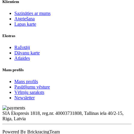
Klientiem
Sazināties ar mums
Atgriešana
Lapas karte
Ekstras
Ražotāji
Dāvanu karte
Atlaides
Mans profils
Mans profils
Pasūtījumu vēsture
Vēlmju saraksts
Newsletter
SIA Ekspresis 1818, reg.nr. 40003731808, Tallinas iela 40/2-15,
Riga, Latvia
Powered By BrickracingTeam