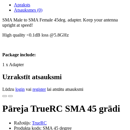
Apraksts
Atsauksmes (0)
SMA Male to SMA Female 45deg. adapter. Keep your antenna
upright at speed!
High quality <0.1dB loss @5.8GHz
Package include:
1 x Adapter
Uzrakstīt atsauksmi
Lūdzu
login
vai
register
lai atstātu atsauksmi
Pāreja TrueRC SMA 45 grādi
Ražotājs:
TrueRC
Produkta kods: SMA 45 degree