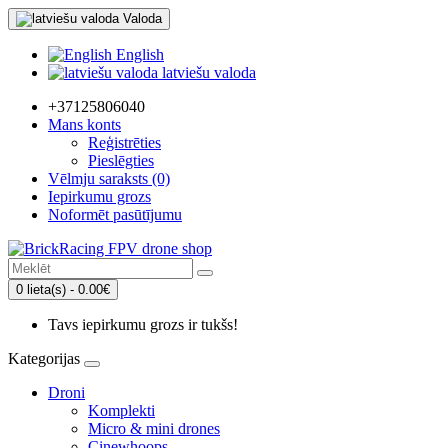
Valoda
English
latviešu valoda
+37125806040
Mans konts
Reģistrēties
Pieslēgties
Vēlmju saraksts (0)
Iepirkumu grozs
Noformēt pasūtījumu
0 lieta(s) - 0.00€
Tavs iepirkumu grozs ir tukšs!
Kategorijas
Droni
Komplekti
Micro & mini drones
Cinewhoops