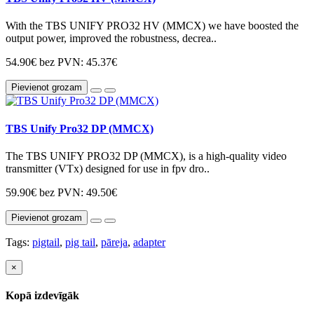
With the TBS UNIFY PRO32 HV (MMCX) we have boosted the
output power, improved the robustness, decrea..
54.90€
bez PVN: 45.37€
Pievienot grozam
TBS Unify Pro32 DP (MMCX)
The TBS UNIFY PRO32 DP (MMCX), is a high-quality video
transmitter (VTx) designed for use in fpv dro..
59.90€
bez PVN: 49.50€
Pievienot grozam
Tags:
pigtail
,
pig tail
,
pāreja
,
adapter
×
Kopā izdevīgāk