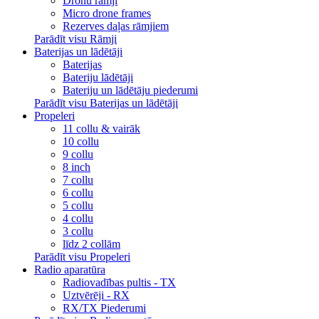
Dronu rāmji
Micro drone frames
Rezerves daļas rāmjiem
Parādīt visu Rāmji
Baterijas un lādētāji
Baterijas
Bateriju lādētāji
Bateriju un lādētāju piederumi
Parādīt visu Baterijas un lādētāji
Propeleri
11 collu & vairāk
10 collu
9 collu
8 inch
7 collu
6 collu
5 collu
4 collu
3 collu
līdz 2 collām
Parādīt visu Propeleri
Radio aparatūra
Radiovadības pultis - TX
Uztvērēji - RX
RX/TX Piederumi