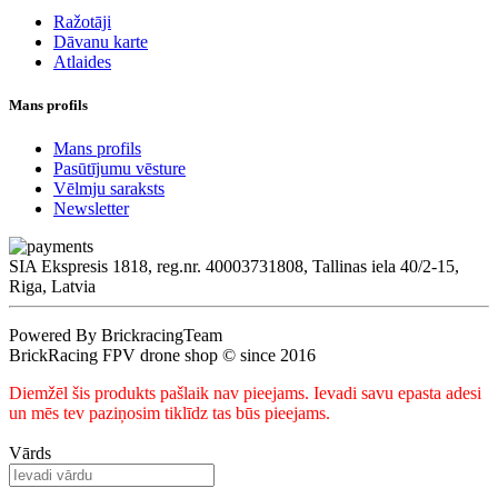
Ražotāji
Dāvanu karte
Atlaides
Mans profils
Mans profils
Pasūtījumu vēsture
Vēlmju saraksts
Newsletter
SIA Ekspresis 1818, reg.nr. 40003731808, Tallinas iela 40/2-15,
Riga, Latvia
Powered By BrickracingTeam
BrickRacing FPV drone shop © since 2016
Diemžēl šis produkts pašlaik nav pieejams. Ievadi savu epasta adesi
un mēs tev paziņosim tiklīdz tas būs pieejams.
Vārds