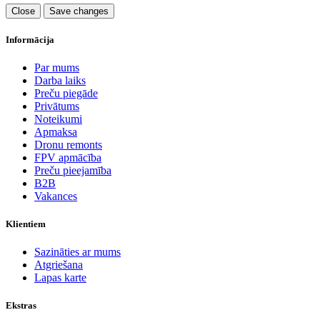
Close
Save changes
Informācija
Par mums
Darba laiks
Preču piegāde
Privātums
Noteikumi
Apmaksa
Dronu remonts
FPV apmācība
Preču pieejamība
B2B
Vakances
Klientiem
Sazināties ar mums
Atgriešana
Lapas karte
Ekstras