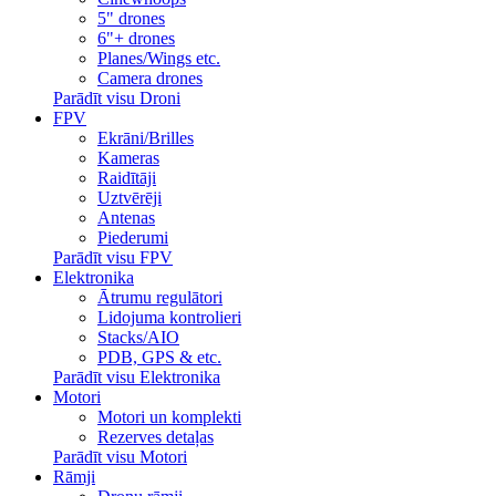
5" drones
6"+ drones
Planes/Wings etc.
Camera drones
Parādīt visu Droni
FPV
Ekrāni/Brilles
Kameras
Raidītāji
Uztvērēji
Antenas
Piederumi
Parādīt visu FPV
Elektronika
Ātrumu regulātori
Lidojuma kontrolieri
Stacks/AIO
PDB, GPS & etc.
Parādīt visu Elektronika
Motori
Motori un komplekti
Rezerves detaļas
Parādīt visu Motori
Rāmji