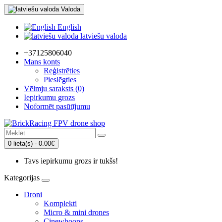
Valoda
English
latviešu valoda
+37125806040
Mans konts
Reģistrēties
Pieslēgties
Vēlmju saraksts (0)
Iepirkumu grozs
Noformēt pasūtījumu
0 lieta(s) - 0.00€
Tavs iepirkumu grozs ir tukšs!
Kategorijas
Droni
Komplekti
Micro & mini drones
Cinewhoops