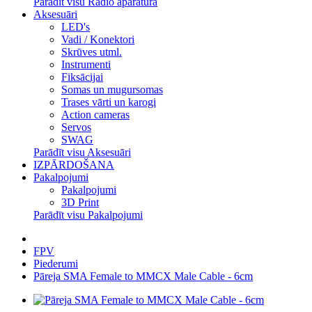
Parādīt visu Radio aparatūra
Aksesuāri
LED's
Vadi / Konektori
Skrūves utml.
Instrumenti
Fiksācijai
Somas un mugursomas
Trases vārti un karogi
Action cameras
Servos
SWAG
Parādīt visu Aksesuāri
IZPĀRDOŠANA
Pakalpojumi
Pakalpojumi
3D Print
Parādīt visu Pakalpojumi
FPV
Piederumi
Pāreja SMA Female to MMCX Male Cable - 6cm