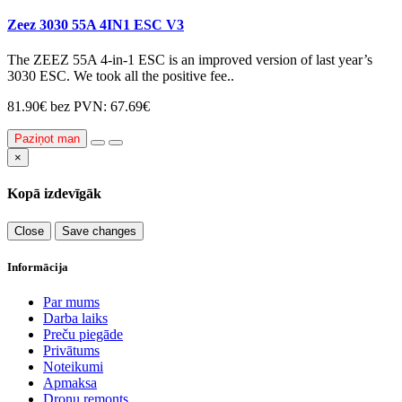
Zeez 3030 55A 4IN1 ESC V3
The ZEEZ 55A 4-in-1 ESC is an improved version of last year’s
3030 ESC. We took all the positive fee..
81.90€
bez PVN: 67.69€
Paziņot man
×
Kopā izdevīgāk
Close
Save changes
Informācija
Par mums
Darba laiks
Preču piegāde
Privātums
Noteikumi
Apmaksa
Dronu remonts