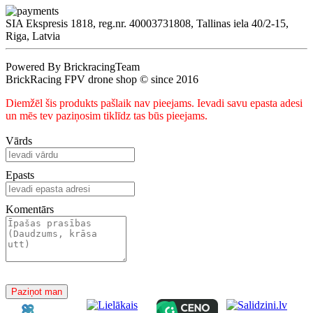
SIA Ekspresis 1818, reg.nr. 40003731808, Tallinas iela 40/2-15,
Riga, Latvia
Powered By BrickracingTeam
BrickRacing FPV drone shop © since 2016
Diemžēl šis produkts pašlaik nav pieejams. Ievadi savu epasta adesi
un mēs tev paziņosim tiklīdz tas būs pieejams.
Vārds
Epasts
Komentārs
Paziņot man