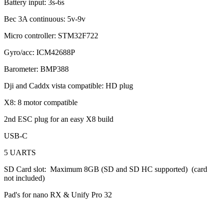
Battery input: 3s-6s
Bec 3A continuous: 5v-9v
Micro controller: STM32F722
Gyro/acc: ICM42688P
Barometer: BMP388
Dji and Caddx vista compatible: HD plug
X8: 8 motor compatible
2nd ESC plug for an easy X8 build
USB-C
5 UARTS
SD Card slot: Maximum 8GB (SD and SD HC supported) (card
not included)
Pad's for nano RX & Unify Pro 32