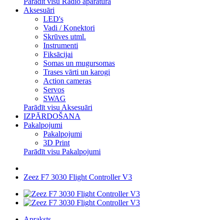
Parādīt visu Radio aparatūra
Aksesuāri
LED's
Vadi / Konektori
Skrūves utml.
Instrumenti
Fiksācijai
Somas un mugursomas
Trases vārti un karogi
Action cameras
Servos
SWAG
Parādīt visu Aksesuāri
IZPĀRDOŠANA
Pakalpojumi
Pakalpojumi
3D Print
Parādīt visu Pakalpojumi
Zeez F7 3030 Flight Controller V3
Apraksts