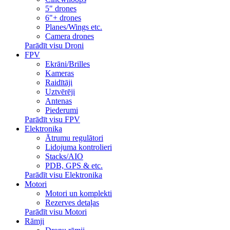
5" drones
6"+ drones
Planes/Wings etc.
Camera drones
Parādīt visu Droni
FPV
Ekrāni/Brilles
Kameras
Raidītāji
Uztvērēji
Antenas
Piederumi
Parādīt visu FPV
Elektronika
Ātrumu regulātori
Lidojuma kontrolieri
Stacks/AIO
PDB, GPS & etc.
Parādīt visu Elektronika
Motori
Motori un komplekti
Rezerves detaļas
Parādīt visu Motori
Rāmji