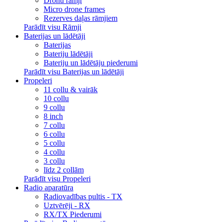
Dronu rāmji
Micro drone frames
Rezerves daļas rāmjiem
Parādīt visu Rāmji
Baterijas un lādētāji
Baterijas
Bateriju lādētāji
Bateriju un lādētāju piederumi
Parādīt visu Baterijas un lādētāji
Propeleri
11 collu & vairāk
10 collu
9 collu
8 inch
7 collu
6 collu
5 collu
4 collu
3 collu
līdz 2 collām
Parādīt visu Propeleri
Radio aparatūra
Radiovadības pultis - TX
Uztvērēji - RX
RX/TX Piederumi