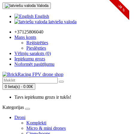
Valoda
-28 %
English
latviešu valoda
+37125806040
Mans konts
Reģistrēties
Pieslēgties
Vēlmju saraksts (0)
Iepirkumu grozs
Noformēt pasūtījumu
0 lieta(s) - 0.00€
Tavs iepirkumu grozs ir tukšs!
Kategorijas
Droni
Komplekti
Micro & mini drones
Cinewhoops