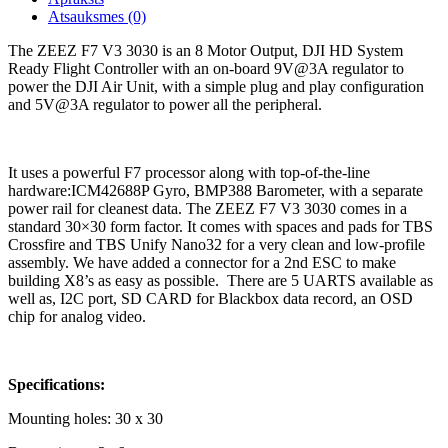
Atsauksmes (0)
The ZEEZ F7 V3 3030 is an 8 Motor Output, DJI HD System
Ready Flight Controller with an on-board 9V@3A regulator to
power the DJI Air Unit, with a simple plug and play configuration
and 5V@3A regulator to power all the peripheral.
It uses a powerful F7 processor along with top-of-the-line
hardware:ICM42688P Gyro, BMP388 Barometer, with a separate
power rail for cleanest data. The ZEEZ F7 V3 3030 comes in a
standard 30×30 form factor. It comes with spaces and pads for TBS
Crossfire and TBS Unify Nano32 for a very clean and low-profile
assembly. We have added a connector for a 2nd ESC to make
building X8’s as easy as possible. There are 5 UARTS available as
well as, I2C port, SD CARD for Blackbox data record, an OSD
chip for analog video.
Specifications:
Mounting holes: 30 x 30