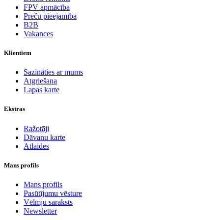
FPV apmācība
Preču pieejamība
B2B
Vakances
Klientiem
Sazināties ar mums
Atgriešana
Lapas karte
Ekstras
Ražotāji
Dāvanu karte
Atlaides
Mans profils
Mans profils
Pasūtījumu vēsture
Vēlmju saraksts
Newsletter