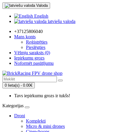
Valoda
English
latviešu valoda
+37125806040
Mans konts
Reģistrēties
Pieslēgties
Vēlmju saraksts (0)
Iepirkumu grozs
Noformēt pasūtījumu
0 lieta(s) - 0.00€
Tavs iepirkumu grozs ir tukšs!
Kategorijas
Droni
Komplekti
Micro & mini drones
Cinewhoops