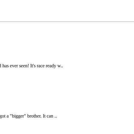
has ever seen! It's race ready w..
t a "bigger" brother. It can ..