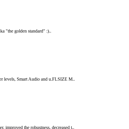
aka "the golden standard" :)..
r levels, Smart Audio and u.FLSIZE M..
improved the robustness, decreased t..