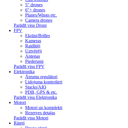
5" drones
6"+ drones
Planes/Wings etc.
Camera drones
Parādīt visu Droni
FPV
Ekrāni/Brilles
Kameras
Raidītāji
Uztvērēji
Antenas
Piederumi
Parādīt visu FPV
Elektronika
Ātrumu regulātori
Lidojuma kontrolieri
Stacks/AIO
PDB, GPS & etc.
Parādīt visu Elektronika
Motori
Motori un komplekti
Rezerves detaļas
Parādīt visu Motori
Rāmji