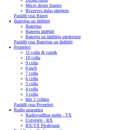
Dronu rāmji
Micro drone frames
Rezerves daļas rāmjiem
Parādīt visu Rāmji
Baterijas un lādētāji
Baterijas
Bateriju lādētāji
Bateriju un lādētāju piederumi
Parādīt visu Baterijas un lādētāji
Propeleri
11 collu & vairāk
10 collu
9 collu
8 inch
7 collu
6 collu
5 collu
4 collu
3 collu
līdz 2 collām
Parādīt visu Propeleri
Radio aparatūra
Radiovadības pultis - TX
Uztvērēji - RX
RX/TX Piederumi