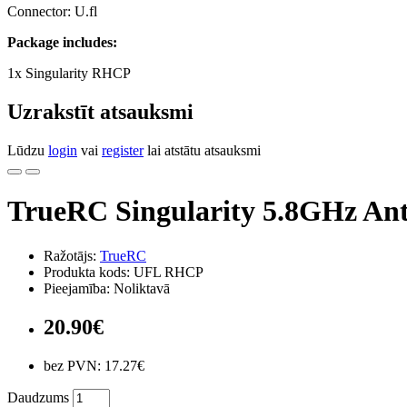
Connector: U.fl
Package includes:
1x Singularity RHCP
Uzrakstīt atsauksmi
Lūdzu
login
vai
register
lai atstātu atsauksmi
TrueRC Singularity 5.8GHz Ant
Ražotājs:
TrueRC
Produkta kods: UFL RHCP
Pieejamība: Noliktavā
20.90€
bez PVN: 17.27€
Daudzums