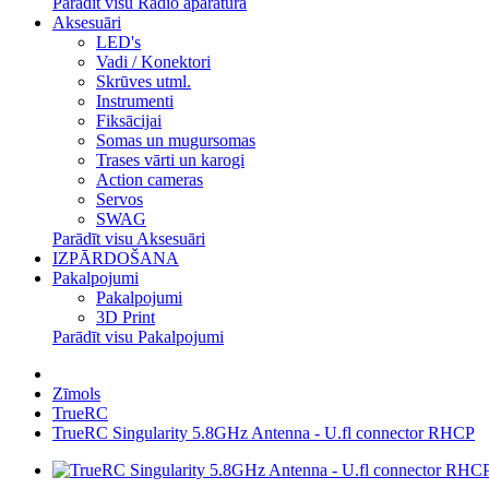
Parādīt visu Radio aparatūra
Aksesuāri
LED's
Vadi / Konektori
Skrūves utml.
Instrumenti
Fiksācijai
Somas un mugursomas
Trases vārti un karogi
Action cameras
Servos
SWAG
Parādīt visu Aksesuāri
IZPĀRDOŠANA
Pakalpojumi
Pakalpojumi
3D Print
Parādīt visu Pakalpojumi
Zīmols
TrueRC
TrueRC Singularity 5.8GHz Antenna - U.fl connector RHCP