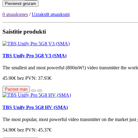
Pievienot grozam
0 atsauksmes
/
Uzrakstīt atsauksmi
Saistītie produkti
TBS Unify Pro 5G8 V3 (SMA)
The smallest and most powerful (800mW!) video transmitter the world 
45.90€
bez PVN: 37.93€
Paziņot man
TBS Unify Pro 5G8 HV (SMA)
The most popular, most powerful video transmitter on the market just go
54.90€
bez PVN: 45.37€