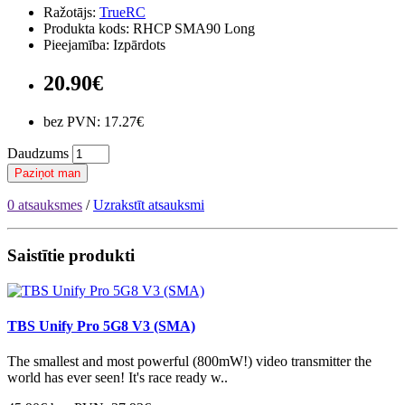
Ražotājs:
TrueRC
Produkta kods: RHCP SMA90 Long
Pieejamība: Izpārdots
20.90€
bez PVN: 17.27€
Daudzums
Paziņot man
0 atsauksmes
/
Uzrakstīt atsauksmi
Saistītie produkti
TBS Unify Pro 5G8 V3 (SMA)
The smallest and most powerful (800mW!) video transmitter the
world has ever seen! It's race ready w..