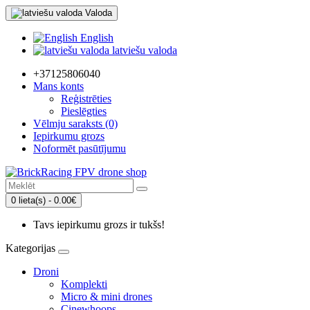
Valoda
English
latviešu valoda
+37125806040
Mans konts
Reģistrēties
Pieslēgties
Vēlmju saraksts (0)
Iepirkumu grozs
Noformēt pasūtījumu
0 lieta(s) - 0.00€
Tavs iepirkumu grozs ir tukšs!
Kategorijas
Droni
Komplekti
Micro & mini drones
Cinewhoops