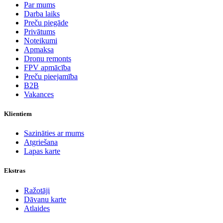
Par mums
Darba laiks
Preču piegāde
Privātums
Noteikumi
Apmaksa
Dronu remonts
FPV apmācība
Preču pieejamība
B2B
Vakances
Klientiem
Sazināties ar mums
Atgriešana
Lapas karte
Ekstras
Ražotāji
Dāvanu karte
Atlaides