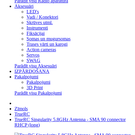
Parādīt visu Radio aparatūra
Aksesuāri
LED's
Vadi / Konektori
Skrūves utml.
Instrumenti
Fiksācijai
Somas un mugursomas
Trases vārti un karogi
Action cameras
Servos
SWAG
Parādīt visu Aksesuāri
IZPĀRDOŠANA
Pakalpojumi
Pakalpojumi
3D Print
Parādīt visu Pakalpojumi
Zīmols
TrueRC
TrueRC Singularity 5.8GHz Antenna - SMA 90 connector
RHCP (long)