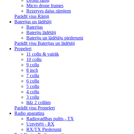
Dronu rāmji
Micro drone frames
Rezerves daļas rāmjiem
Parādīt visu Rāmji
Baterijas un lādētāji
Baterijas
Bateriju lādētāji
Bateriju un lādētāju piederumi
Parādīt visu Baterijas un lādētāji
Propeleri
11 collu & vairāk
10 collu
9 collu
8 inch
7 collu
6 collu
5 collu
4 collu
3 collu
līdz 2 collām
Parādīt visu Propeleri
Radio aparatūra
Radiovadības pultis - TX
Uztvērēji - RX
RX/TX Piederumi