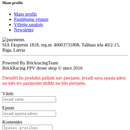
Mans profils
Mans profils
Pasūtījumu vēsture
Vēlmju saraksts
Newsletter
SIA Ekspresis 1818, reg.nr. 40003731808, Tallinas iela 40/2-15,
Riga, Latvia
Powered By BrickracingTeam
BrickRacing FPV drone shop © since 2016
Diemžēl šis produkts pašlaik nav pieejams. Ievadi savu epasta adesi
un mēs tev paziņosim tiklīdz tas būs pieejams.
Vārds
Epasts
Komentārs