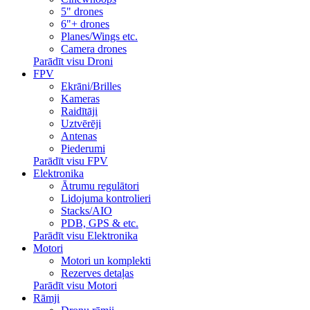
5" drones
6"+ drones
Planes/Wings etc.
Camera drones
Parādīt visu Droni
FPV
Ekrāni/Brilles
Kameras
Raidītāji
Uztvērēji
Antenas
Piederumi
Parādīt visu FPV
Elektronika
Ātrumu regulātori
Lidojuma kontrolieri
Stacks/AIO
PDB, GPS & etc.
Parādīt visu Elektronika
Motori
Motori un komplekti
Rezerves detaļas
Parādīt visu Motori
Rāmji