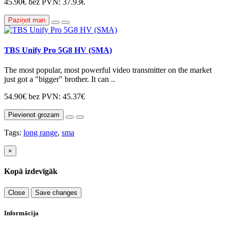
45.90€
bez PVN: 37.93€
Paziņot man
TBS Unify Pro 5G8 HV (SMA)
The most popular, most powerful video transmitter on the market
just got a "bigger" brother. It can ..
54.90€
bez PVN: 45.37€
Pievienot grozam
Tags:
long range
,
sma
×
Kopā izdevīgāk
Close
Save changes
Informācija