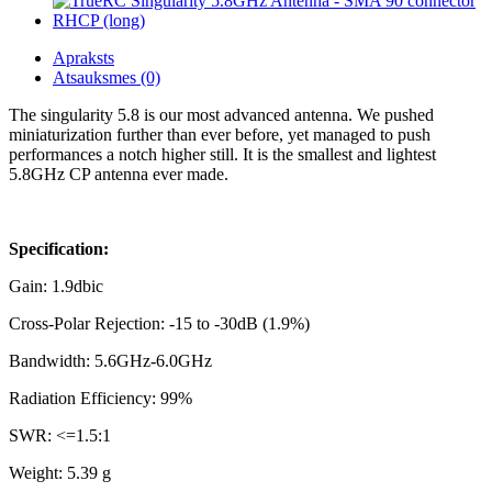
Apraksts
Atsauksmes (0)
The singularity 5.8 is our most advanced antenna. We pushed
miniaturization further than ever before, yet managed to push
performances a notch higher still. It is the smallest and lightest
5.8GHz CP antenna ever made.
Specification:
Gain: 1.9dbic
Cross-Polar Rejection: -15 to -30dB (1.9%)
Bandwidth: 5.6GHz-6.0GHz
Radiation Efficiency: 99%
SWR: <=1.5:1
Weight: 5.39 g