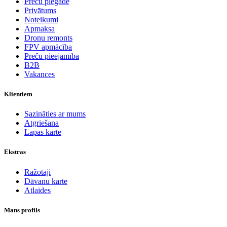
Preču piegāde
Privātums
Noteikumi
Apmaksa
Dronu remonts
FPV apmācība
Preču pieejamība
B2B
Vakances
Klientiem
Sazināties ar mums
Atgriešana
Lapas karte
Ekstras
Ražotāji
Dāvanu karte
Atlaides
Mans profils