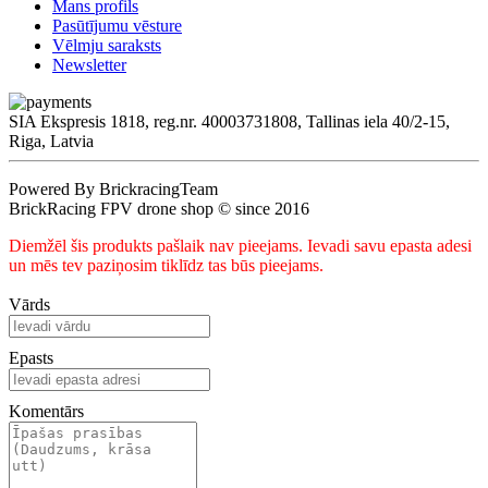
Mans profils
Pasūtījumu vēsture
Vēlmju saraksts
Newsletter
SIA Ekspresis 1818, reg.nr. 40003731808, Tallinas iela 40/2-15,
Riga, Latvia
Powered By BrickracingTeam
BrickRacing FPV drone shop © since 2016
Diemžēl šis produkts pašlaik nav pieejams. Ievadi savu epasta adesi
un mēs tev paziņosim tiklīdz tas būs pieejams.
Vārds
Epasts
Komentārs