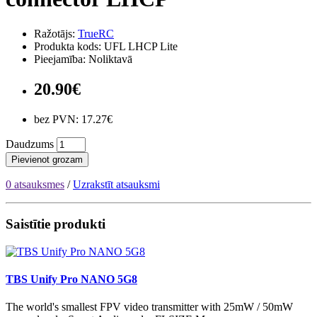
Ražotājs:
TrueRC
Produkta kods: UFL LHCP Lite
Pieejamība: Noliktavā
20.90€
bez PVN: 17.27€
Daudzums
Pievienot grozam
0 atsauksmes
/
Uzrakstīt atsauksmi
Saistītie produkti
TBS Unify Pro NANO 5G8
The world's smallest FPV video transmitter with 25mW / 50mW