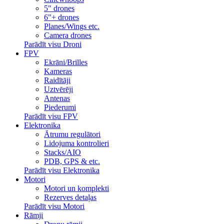
5" drones
6"+ drones
Planes/Wings etc.
Camera drones
Parādīt visu Droni
FPV
Ekrāni/Brilles
Kameras
Raidītāji
Uztvērēji
Antenas
Piederumi
Parādīt visu FPV
Elektronika
Ātrumu regulātori
Lidojuma kontrolieri
Stacks/AIO
PDB, GPS & etc.
Parādīt visu Elektronika
Motori
Motori un komplekti
Rezerves detaļas
Parādīt visu Motori
Rāmji