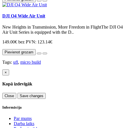
DJI O4 Wide Air Unit
New Heights in Transmission, More Freedom in FlightThe DJI O4
Air Unit Series is equipped with the D..
149.00€
bez PVN: 123.14€
Pievienot grozam
Tags:
ufl
,
micro build
×
Kopā izdevīgāk
Close
Save changes
Informācija
Par mums
Darba laiks