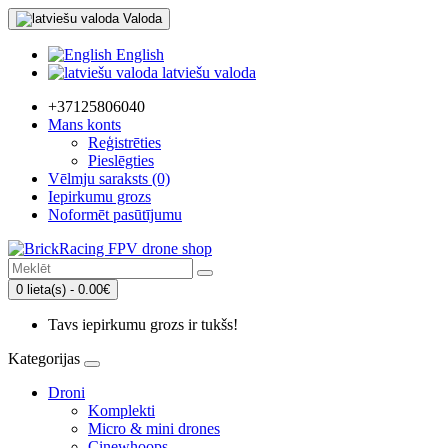
Valoda
English
latviešu valoda
+37125806040
Mans konts
Reģistrēties
Pieslēgties
Vēlmju saraksts (0)
Iepirkumu grozs
Noformēt pasūtījumu
0 lieta(s) - 0.00€
Tavs iepirkumu grozs ir tukšs!
Kategorijas
Droni
Komplekti
Micro & mini drones
Cinewhoops