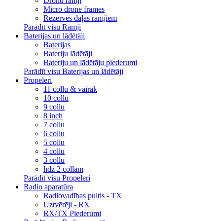
Dronu rāmji
Micro drone frames
Rezerves daļas rāmjiem
Parādīt visu Rāmji
Baterijas un lādētāji
Baterijas
Bateriju lādētāji
Bateriju un lādētāju piederumi
Parādīt visu Baterijas un lādētāji
Propeleri
11 collu & vairāk
10 collu
9 collu
8 inch
7 collu
6 collu
5 collu
4 collu
3 collu
līdz 2 collām
Parādīt visu Propeleri
Radio aparatūra
Radiovadības pultis - TX
Uztvērēji - RX
RX/TX Piederumi