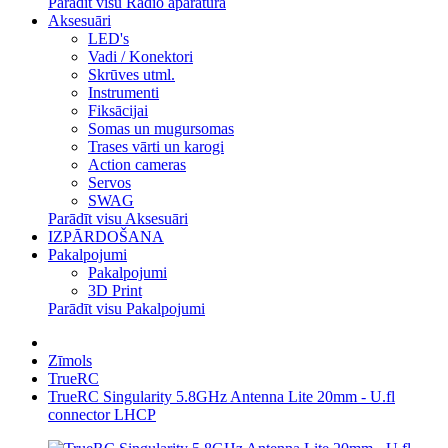
Parādīt visu Radio aparatūra
Aksesuāri
LED's
Vadi / Konektori
Skrūves utml.
Instrumenti
Fiksācijai
Somas un mugursomas
Trases vārti un karogi
Action cameras
Servos
SWAG
Parādīt visu Aksesuāri
IZPĀRDOŠANA
Pakalpojumi
Pakalpojumi
3D Print
Parādīt visu Pakalpojumi
Zīmols
TrueRC
TrueRC Singularity 5.8GHz Antenna Lite 20mm - U.fl
connector LHCP