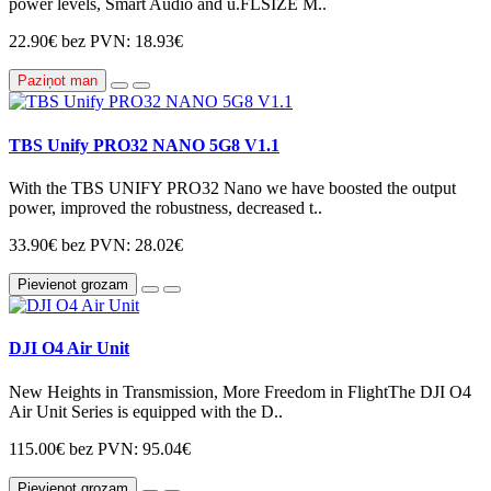
power levels, Smart Audio and u.FLSIZE M..
22.90€
bez PVN: 18.93€
Paziņot man
TBS Unify PRO32 NANO 5G8 V1.1
With the TBS UNIFY PRO32 Nano we have boosted the output
power, improved the robustness, decreased t..
33.90€
bez PVN: 28.02€
Pievienot grozam
DJI O4 Air Unit
New Heights in Transmission, More Freedom in FlightThe DJI O4
Air Unit Series is equipped with the D..
115.00€
bez PVN: 95.04€
Pievienot grozam