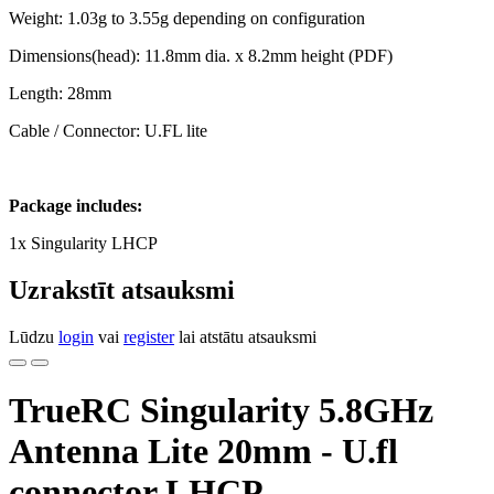
Weight: 1.03g to 3.55g depending on configuration
Dimensions(head): 11.8mm dia. x 8.2mm height (PDF)
Length: 28mm
Cable / Connector: U.FL lite
Package includes:
1x Singularity LHCP
Uzrakstīt atsauksmi
Lūdzu
login
vai
register
lai atstātu atsauksmi
TrueRC Singularity 5.8GHz
Antenna Lite 20mm - U.fl
connector LHCP