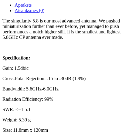
Apraksts
Atsauksmes (0)
The singularity 5.8 is our most advanced antenna. We pushed
miniaturization further than ever before, yet managed to push
performances a notch higher still. It is the smallest and lightest
5.8GHz CP antenna ever made.
Specification:
Gain: 1.5dbic
Cross-Polar Rejection: -15 to -30dB (1.9%)
Bandwidth: 5.6GHz-6.0GHz
Radiation Efficiency: 99%
SWR: <=1.5:1
Weight: 5.39 g
Size: 11.8mm x 120mm