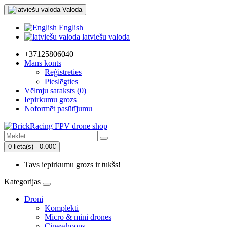
Valoda
English
latviešu valoda
+37125806040
Mans konts
Reģistrēties
Pieslēgties
Vēlmju saraksts (0)
Iepirkumu grozs
Noformēt pasūtījumu
0 lieta(s) - 0.00€
Tavs iepirkumu grozs ir tukšs!
Kategorijas
Droni
Komplekti
Micro & mini drones
Cinewhoops