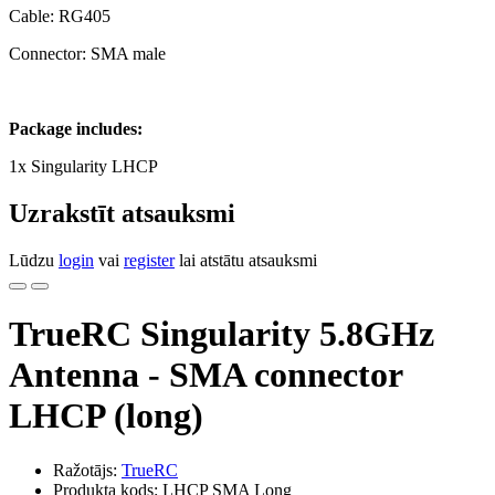
Cable: RG405
Connector: SMA male
Package includes:
1x Singularity LHCP
Uzrakstīt atsauksmi
Lūdzu
login
vai
register
lai atstātu atsauksmi
TrueRC Singularity 5.8GHz
Antenna - SMA connector
LHCP (long)
Ražotājs:
TrueRC
Produkta kods: LHCP SMA Long