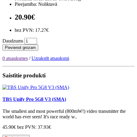
Pieejamība: Noliktavā
20.90€
bez PVN: 17.27€
Daudzums
Pievienot grozam
0 atsauksmes
/
Uzrakstīt atsauksmi
Saistītie produkti
TBS Unify Pro 5G8 V3 (SMA)
The smallest and most powerful (800mW!) video transmitter the
world has ever seen! It's race ready w..
45.90€
bez PVN: 37.93€