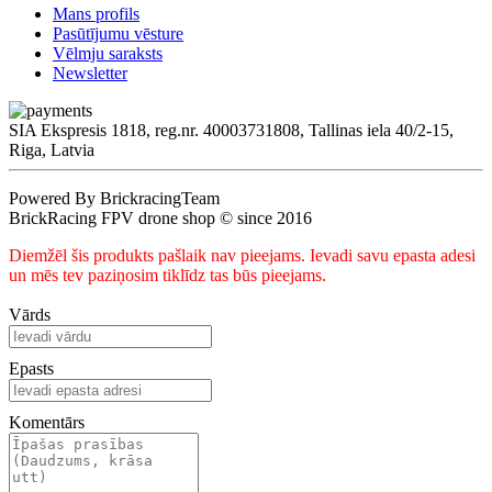
Mans profils
Pasūtījumu vēsture
Vēlmju saraksts
Newsletter
SIA Ekspresis 1818, reg.nr. 40003731808, Tallinas iela 40/2-15,
Riga, Latvia
Powered By BrickracingTeam
BrickRacing FPV drone shop © since 2016
Diemžēl šis produkts pašlaik nav pieejams. Ievadi savu epasta adesi
un mēs tev paziņosim tiklīdz tas būs pieejams.
Vārds
Epasts
Komentārs