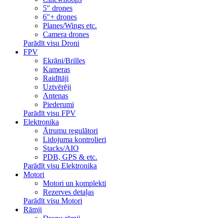
5" drones
6"+ drones
Planes/Wings etc.
Camera drones
Parādīt visu Droni
FPV
Ekrāni/Brilles
Kameras
Raidītāji
Uztvērēji
Antenas
Piederumi
Parādīt visu FPV
Elektronika
Ātrumu regulātori
Lidojuma kontrolieri
Stacks/AIO
PDB, GPS & etc.
Parādīt visu Elektronika
Motori
Motori un komplekti
Rezerves detaļas
Parādīt visu Motori
Rāmji