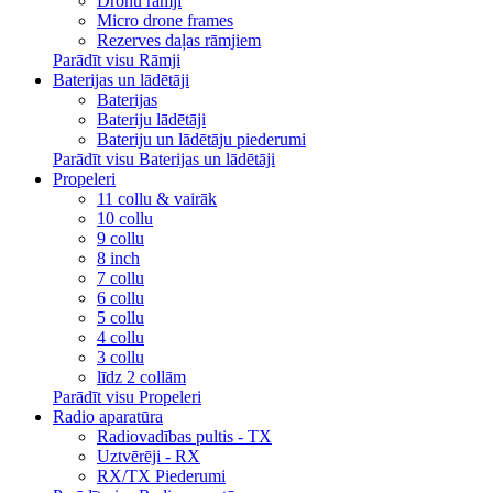
Dronu rāmji
Micro drone frames
Rezerves daļas rāmjiem
Parādīt visu Rāmji
Baterijas un lādētāji
Baterijas
Bateriju lādētāji
Bateriju un lādētāju piederumi
Parādīt visu Baterijas un lādētāji
Propeleri
11 collu & vairāk
10 collu
9 collu
8 inch
7 collu
6 collu
5 collu
4 collu
3 collu
līdz 2 collām
Parādīt visu Propeleri
Radio aparatūra
Radiovadības pultis - TX
Uztvērēji - RX
RX/TX Piederumi