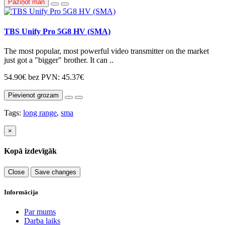
Paziņot man
TBS Unify Pro 5G8 HV (SMA)
The most popular, most powerful video transmitter on the market
just got a "bigger" brother. It can ..
54.90€
bez PVN: 45.37€
Pievienot grozam
Tags:
long range
,
sma
×
Kopā izdevīgāk
Close
Save changes
Informācija
Par mums
Darba laiks