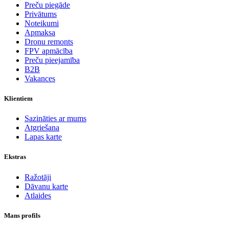
Preču piegāde
Privātums
Noteikumi
Apmaksa
Dronu remonts
FPV apmācība
Preču pieejamība
B2B
Vakances
Klientiem
Sazināties ar mums
Atgriešana
Lapas karte
Ekstras
Ražotāji
Dāvanu karte
Atlaides
Mans profils