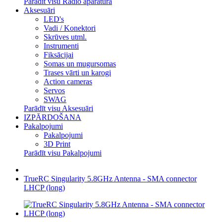
Parādīt visu Radio aparatūra
Aksesuāri
LED's
Vadi / Konektori
Skrūves utml.
Instrumenti
Fiksācijai
Somas un mugursomas
Trases vārti un karogi
Action cameras
Servos
SWAG
Parādīt visu Aksesuāri
IZPĀRDOŠANA
Pakalpojumi
Pakalpojumi
3D Print
Parādīt visu Pakalpojumi
TrueRC Singularity 5.8GHz Antenna - SMA connector
LHCP (long)