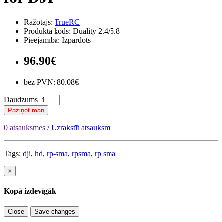
Ražotājs:
TrueRC
Produkta kods: Duality 2.4/5.8
Pieejamība: Izpārdots
96.90€
bez PVN: 80.08€
Daudzums
Paziņot man
0 atsauksmes
/
Uzrakstīt atsauksmi
Tags:
dji
,
hd
,
rp-sma
,
rpsma
,
rp sma
×
Kopā izdevīgāk
Close
Save changes