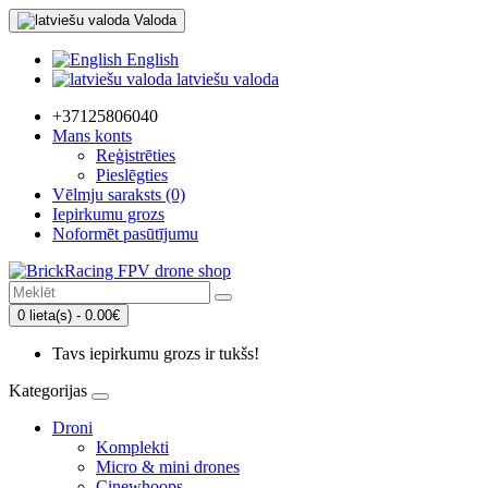
Valoda
English
latviešu valoda
+37125806040
Mans konts
Reģistrēties
Pieslēgties
Vēlmju saraksts (0)
Iepirkumu grozs
Noformēt pasūtījumu
0 lieta(s) - 0.00€
Tavs iepirkumu grozs ir tukšs!
Kategorijas
Droni
Komplekti
Micro & mini drones
Cinewhoops