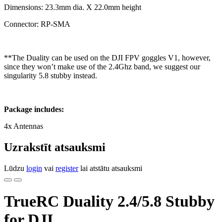
Dimensions: 23.3mm dia. X 22.0mm height
Connector: RP-SMA
**The Duality can be used on the DJI FPV goggles V1, however,
since they won’t make use of the 2.4Ghz band, we suggest our
singularity 5.8 stubby instead.
Package includes:
4x Antennas
Uzrakstīt atsauksmi
Lūdzu
login
vai
register
lai atstātu atsauksmi
TrueRC Duality 2.4/5.8 Stubby
for DJI