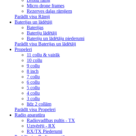
Dronu rāmji
Micro drone frames
Rezerves daļas rāmjiem
Parādīt visu Rāmji
Baterijas un lādētāji
Baterijas
Bateriju lādētāji
Bateriju un lādētāju piederumi
Parādīt visu Baterijas un lādētāji
Propeleri
11 collu & vairāk
10 collu
9 collu
8 inch
7 collu
6 collu
5 collu
4 collu
3 collu
līdz 2 collām
Parādīt visu Propeleri
Radio aparatūra
Radiovadības pultis - TX
Uztvērēji - RX
RX/TX Piederumi