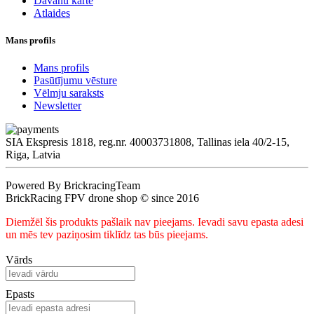
Dāvanu karte
Atlaides
Mans profils
Mans profils
Pasūtījumu vēsture
Vēlmju saraksts
Newsletter
SIA Ekspresis 1818, reg.nr. 40003731808, Tallinas iela 40/2-15,
Riga, Latvia
Powered By BrickracingTeam
BrickRacing FPV drone shop © since 2016
Diemžēl šis produkts pašlaik nav pieejams. Ievadi savu epasta adesi
un mēs tev paziņosim tiklīdz tas būs pieejams.
Vārds
Epasts