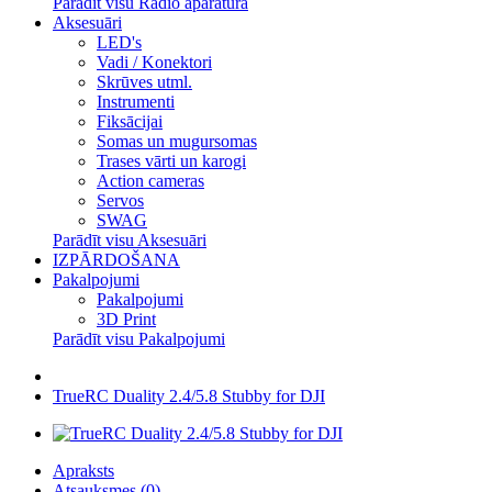
Parādīt visu Radio aparatūra
Aksesuāri
LED's
Vadi / Konektori
Skrūves utml.
Instrumenti
Fiksācijai
Somas un mugursomas
Trases vārti un karogi
Action cameras
Servos
SWAG
Parādīt visu Aksesuāri
IZPĀRDOŠANA
Pakalpojumi
Pakalpojumi
3D Print
Parādīt visu Pakalpojumi
TrueRC Duality 2.4/5.8 Stubby for DJI
Apraksts
Atsauksmes (0)