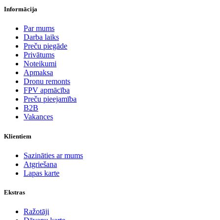
Informācija
Par mums
Darba laiks
Preču piegāde
Privātums
Noteikumi
Apmaksa
Dronu remonts
FPV apmācība
Preču pieejamība
B2B
Vakances
Klientiem
Sazināties ar mums
Atgriešana
Lapas karte
Ekstras
Ražotāji