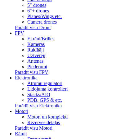
5" drones
6"+ drones
Planes/Wings etc.
Camera drones
Parādīt visu Droni
FPV
Ekrāni/Brilles
Kameras
Raidītāji
Uztvērēji
Antenas
Piederumi
Parādīt visu FPV
Elektronika
Ātrumu regulātori
Lidojuma kontrolieri
Stacks/AIO
PDB, GPS & etc.
Parādīt visu Elektronika
Motori
Motori un komplekti
Rezerves detaļas
Parādīt visu Motori
Rāmji