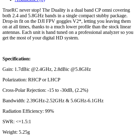
TrueRC never stop! The Duality is a dual band CP omni covering
both 2.4 and 5.8GHz bands in a single compact stubby package.
Drop-in fit on the DJI FPV goggles V2*, letting you leaving them
on at all times, thanks to a much lower profile than the stock linear
antennas. Each unit is hand tuned on a professional analyzer so you
get the most of your digital HD system.
Specification:
Gain: 1.7dBic @2.4GHz, 2.8dBic @5.8GHz
Polarization: RHCP or LHCP
Cross-Polar Rejection: -15 to -30dB, (2.2%)
Bandwidth: 2.39GHz-2.52GHz & 5.6GHz-6.1GHz
Radiation Efficiency: 99%
SWR: <=1.5:1
Weight: 5.25g