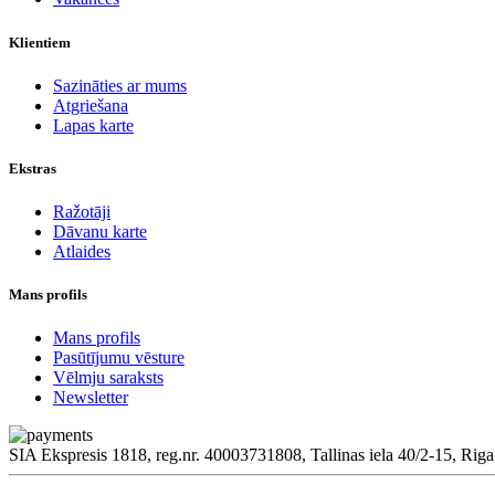
Klientiem
Sazināties ar mums
Atgriešana
Lapas karte
Ekstras
Ražotāji
Dāvanu karte
Atlaides
Mans profils
Mans profils
Pasūtījumu vēsture
Vēlmju saraksts
Newsletter
SIA Ekspresis 1818, reg.nr. 40003731808, Tallinas iela 40/2-15, Riga