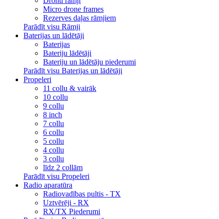
Dronu rāmji
Micro drone frames
Rezerves daļas rāmjiem
Parādīt visu Rāmji
Baterijas un lādētāji
Baterijas
Bateriju lādētāji
Bateriju un lādētāju piederumi
Parādīt visu Baterijas un lādētāji
Propeleri
11 collu & vairāk
10 collu
9 collu
8 inch
7 collu
6 collu
5 collu
4 collu
3 collu
līdz 2 collām
Parādīt visu Propeleri
Radio aparatūra
Radiovadības pultis - TX
Uztvērēji - RX
RX/TX Piederumi