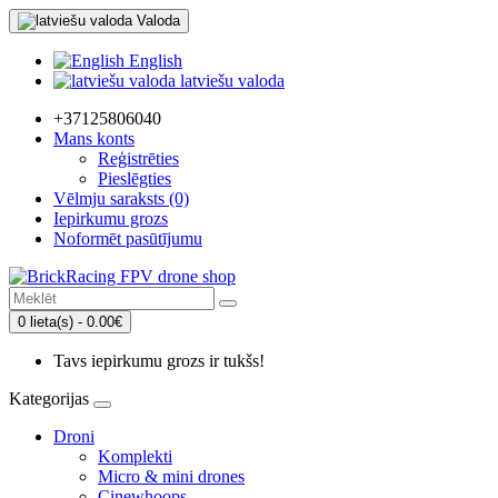
Valoda
English
latviešu valoda
+37125806040
Mans konts
Reģistrēties
Pieslēgties
Vēlmju saraksts (0)
Iepirkumu grozs
Noformēt pasūtījumu
0 lieta(s) - 0.00€
Tavs iepirkumu grozs ir tukšs!
Kategorijas
Droni
Komplekti
Micro & mini drones
Cinewhoops