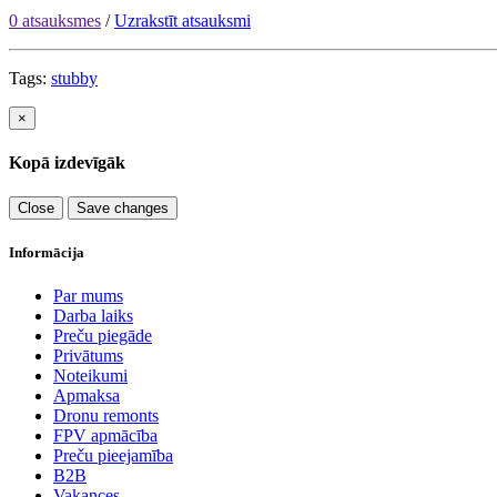
0 atsauksmes
/
Uzrakstīt atsauksmi
Tags:
stubby
×
Kopā izdevīgāk
Close
Save changes
Informācija
Par mums
Darba laiks
Preču piegāde
Privātums
Noteikumi
Apmaksa
Dronu remonts
FPV apmācība
Preču pieejamība
B2B
Vakances