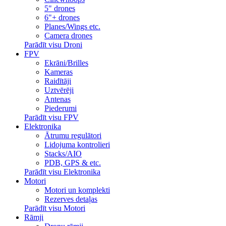
5" drones
6"+ drones
Planes/Wings etc.
Camera drones
Parādīt visu Droni
FPV
Ekrāni/Brilles
Kameras
Raidītāji
Uztvērēji
Antenas
Piederumi
Parādīt visu FPV
Elektronika
Ātrumu regulātori
Lidojuma kontrolieri
Stacks/AIO
PDB, GPS & etc.
Parādīt visu Elektronika
Motori
Motori un komplekti
Rezerves detaļas
Parādīt visu Motori
Rāmji