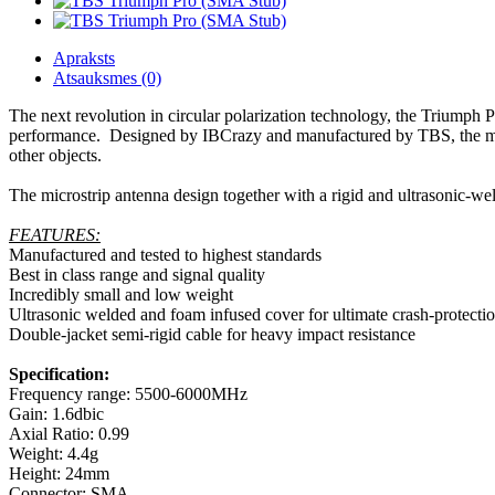
Apraksts
Atsauksmes (0)
The next revolution in circular polarization technology, the Triumph
performance. Designed by IBCrazy and manufactured by TBS, the multi-p
other objects.
The microstrip antenna design together with a rigid and ultrasonic-w
FEATURES:
Manufactured and tested to highest standards
Best in class range and signal quality
Incredibly small and low weight
Ultrasonic welded and foam infused cover for ultimate crash-protecti
Double-jacket semi-rigid cable for heavy impact resistance
Specification:
Frequency range: 5500-6000MHz
Gain: 1.6dbic
Axial Ratio: 0.99
Weight: 4.4g
Height: 24mm
Connector: SMA