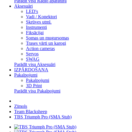
Parādīt visu Radio aparatūra
Aksesuāri
LED's
Vadi / Konektori
Skrūves utml.
Instrumenti
Fiksācijai
Somas un mugursomas
Trases vārti un karogi
Action cameras
Servos
SWAG
Parādīt visu Aksesuāri
IZPĀRDOŠANA
Pakalpojumi
Pakalpojumi
3D Print
Parādīt visu Pakalpojumi
Zīmols
Team Blacksheep
TBS Triumph Pro (SMA Stub)