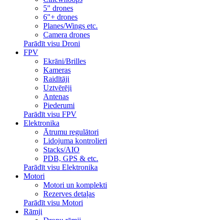
5" drones
6"+ drones
Planes/Wings etc.
Camera drones
Parādīt visu Droni
FPV
Ekrāni/Brilles
Kameras
Raidītāji
Uztvērēji
Antenas
Piederumi
Parādīt visu FPV
Elektronika
Ātrumu regulātori
Lidojuma kontrolieri
Stacks/AIO
PDB, GPS & etc.
Parādīt visu Elektronika
Motori
Motori un komplekti
Rezerves detaļas
Parādīt visu Motori
Rāmji