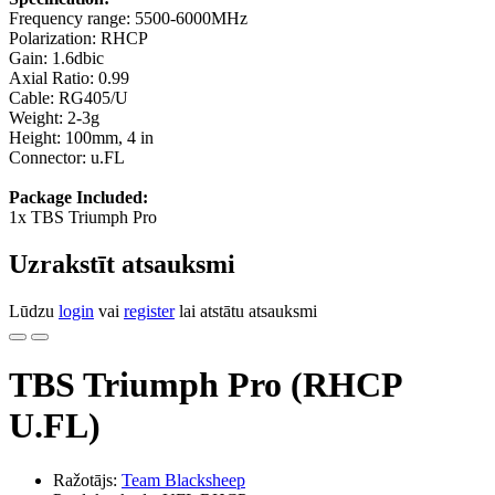
Frequency range: 5500-6000MHz
Polarization: RHCP
Gain: 1.6dbic
Axial Ratio: 0.99
Cable: RG405/U
Weight: 2-3g
Height: 100mm, 4 in
Connector: u.FL
Package Included:
1x TBS Triumph Pro
Uzrakstīt atsauksmi
Lūdzu
login
vai
register
lai atstātu atsauksmi
TBS Triumph Pro (RHCP
U.FL)
Ražotājs:
Team Blacksheep