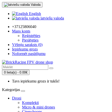
Valoda
English
latviešu valoda
+37125806040
Mans konts
Reģistrēties
Pieslēgties
Vēlmju saraksts (0)
Iepirkumu grozs
Noformēt pasūtījumu
0 lieta(s) - 0.00€
Tavs iepirkumu grozs ir tukšs!
Kategorijas
Droni
Komplekti
Micro & mini drones
Cinewhoops