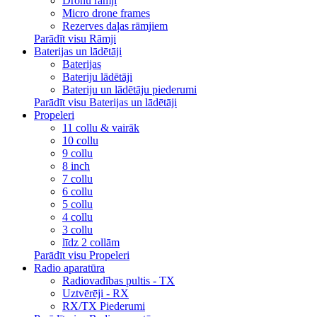
Dronu rāmji
Micro drone frames
Rezerves daļas rāmjiem
Parādīt visu Rāmji
Baterijas un lādētāji
Baterijas
Bateriju lādētāji
Bateriju un lādētāju piederumi
Parādīt visu Baterijas un lādētāji
Propeleri
11 collu & vairāk
10 collu
9 collu
8 inch
7 collu
6 collu
5 collu
4 collu
3 collu
līdz 2 collām
Parādīt visu Propeleri
Radio aparatūra
Radiovadības pultis - TX
Uztvērēji - RX
RX/TX Piederumi