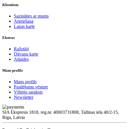
Klientiem
Sazināties ar mums
Atgriešana
Lapas karte
Ekstras
Ražotāji
Dāvanu karte
Atlaides
Mans profils
Mans profils
Pasūtījumu vēsture
Vēlmju saraksts
Newsletter
SIA Ekspresis 1818, reg.nr. 40003731808, Tallinas iela 40/2-15,
Riga, Latvia