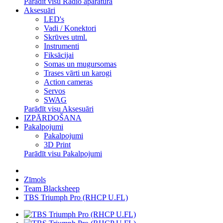
Parādīt visu Radio aparatūra
Aksesuāri
LED's
Vadi / Konektori
Skrūves utml.
Instrumenti
Fiksācijai
Somas un mugursomas
Trases vārti un karogi
Action cameras
Servos
SWAG
Parādīt visu Aksesuāri
IZPĀRDOŠANA
Pakalpojumi
Pakalpojumi
3D Print
Parādīt visu Pakalpojumi
Zīmols
Team Blacksheep
TBS Triumph Pro (RHCP U.FL)