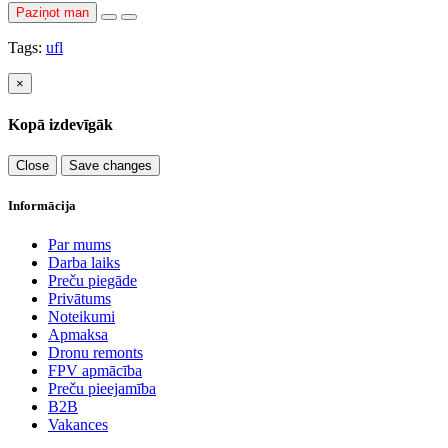
Paziņot man
Tags:
ufl
×
Kopā izdevīgāk
Close
Save changes
Informācija
Par mums
Darba laiks
Preču piegāde
Privātums
Noteikumi
Apmaksa
Dronu remonts
FPV apmācība
Preču pieejamība
B2B
Vakances