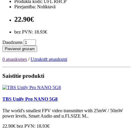
Produkta kods: UFL RHCP
Pieejamība: Noliktavā
22.90€
bez PVN: 18.93€
Daudzums
Pievienot grozam
0 atsauksmes
/
Uzrakstīt atsauksmi
Saistītie produkti
TBS Unify Pro NANO 5G8
The world's smallest FPV video transmitter with 25mW / 50mW
power levels, Smart Audio and u.FLSIZE M..
22.90€
bez PVN: 18.93€