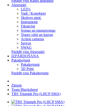
Parādīt visu Radio aparatūra
Aksesuāri
LED's
Vadi / Konektori
Skrūves utml.
Instrumenti
Fiksācijai
Somas un mugursomas
Trases vārti un karogi
Action cameras
Servos
SWAG
Parādīt visu Aksesuāri
IZPĀRDOŠANA
Pakalpojumi
Pakalpojumi
3D Print
Parādīt visu Pakalpojumi
Zīmols
Team Blacksheep
TBS Triumph Pro (LHCP SMA)