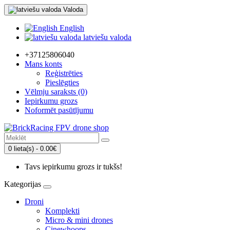
Valoda
English
latviešu valoda
+37125806040
Mans konts
Reģistrēties
Pieslēgties
Vēlmju saraksts (0)
Iepirkumu grozs
Noformēt pasūtījumu
0 lieta(s) - 0.00€
Tavs iepirkumu grozs ir tukšs!
Kategorijas
Droni
Komplekti
Micro & mini drones
Cinewhoops