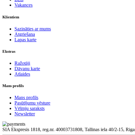
Vakances
Klientiem
Sazināties ar mums
Atgriešana
Lapas karte
Ekstras
Ražotāji
Dāvanu karte
Atlaides
Mans profils
Mans profils
Pasūtījumu vēsture
Vēlmju saraksts
Newsletter
SIA Ekspresis 1818, reg.nr. 40003731808, Tallinas iela 40/2-15, Riga