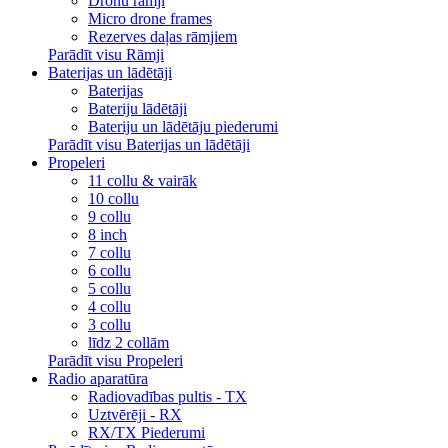
Dronu rāmji
Micro drone frames
Rezerves daļas rāmjiem
Parādīt visu Rāmji
Baterijas un lādētāji
Baterijas
Bateriju lādētāji
Bateriju un lādētāju piederumi
Parādīt visu Baterijas un lādētāji
Propeleri
11 collu & vairāk
10 collu
9 collu
8 inch
7 collu
6 collu
5 collu
4 collu
3 collu
līdz 2 collām
Parādīt visu Propeleri
Radio aparatūra
Radiovadības pultis - TX
Uztvērēji - RX
RX/TX Piederumi