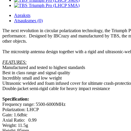
Apraksts
Atsauksmes (0)
The next revolution in circular polarization technology, the Triumph
performance. Designed by IBCrazy and manufactured by TBS, the multi-p
other objects.
The microstrip antenna design together with a rigid and ultrasonic-w
FEATURES:
Manufactured and tested to highest standards
Best in class range and signal quality
Incredibly small and low weight
Ultrasonic welded and foam infused cover for ultimate crash-protecti
Double-jacket semi-rigid cable for heavy impact resistance
Specification:
Frequency range: 5500-6000MHz
Polarization: LHCP
Gain: 1.6dbic
Axial Ratio: 0.99
Weight: 11.5g
Height: 95mm