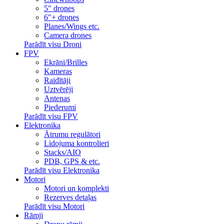
5" drones
6"+ drones
Planes/Wings etc.
Camera drones
Parādīt visu Droni
FPV
Ekrāni/Brilles
Kameras
Raidītāji
Uztvērēji
Antenas
Piederumi
Parādīt visu FPV
Elektronika
Ātrumu regulātori
Lidojuma kontrolieri
Stacks/AIO
PDB, GPS & etc.
Parādīt visu Elektronika
Motori
Motori un komplekti
Rezerves detaļas
Parādīt visu Motori
Rāmji