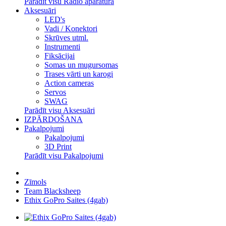
Parādīt visu Radio aparatūra
Aksesuāri
LED's
Vadi / Konektori
Skrūves utml.
Instrumenti
Fiksācijai
Somas un mugursomas
Trases vārti un karogi
Action cameras
Servos
SWAG
Parādīt visu Aksesuāri
IZPĀRDOŠANA
Pakalpojumi
Pakalpojumi
3D Print
Parādīt visu Pakalpojumi
Zīmols
Team Blacksheep
Ethix GoPro Saites (4gab)