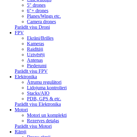
5" drones
6"+ drones
Planes/Wings etc.
Camera drones
Parādīt visu Droni
FPV
Ekrāni/Brilles
Kameras
Raidītāji
Uztvērēji
Antenas
Piederumi
Parādīt visu FPV
Elektronika
Ātrumu regulātori
Lidojuma kontrolieri
Stacks/AIO
PDB, GPS & etc.
Parādīt visu Elektronika
Motori
Motori un komplekti
Rezerves detaļas
Parādīt visu Motori
Rāmji