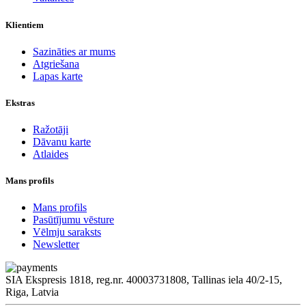
Klientiem
Sazināties ar mums
Atgriešana
Lapas karte
Ekstras
Ražotāji
Dāvanu karte
Atlaides
Mans profils
Mans profils
Pasūtījumu vēsture
Vēlmju saraksts
Newsletter
SIA Ekspresis 1818, reg.nr. 40003731808, Tallinas iela 40/2-15,
Riga, Latvia