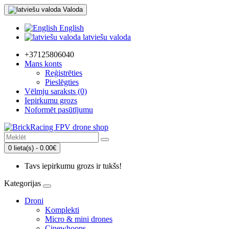
Valoda
English
latviešu valoda
+37125806040
Mans konts
Reģistrēties
Pieslēgties
Vēlmju saraksts (0)
Iepirkumu grozs
Noformēt pasūtījumu
0 lieta(s) - 0.00€
Tavs iepirkumu grozs ir tukšs!
Kategorijas
Droni
Komplekti
Micro & mini drones
Cinewhoops