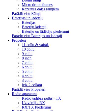
Dronu rāmji
Micro drone frames
Rezerves daļas rāmjiem
Parādīt visu Rāmji
Baterijas un lādētāji
Baterijas
Bateriju lādētāji
Bateriju un lādētāju piederumi
Parādīt visu Baterijas un lādētāji
Propeleri
11 collu & vairāk
10 collu
9 collu
8 inch
7 collu
6 collu
5 collu
4 collu
3 collu
līdz 2 collām
Parādīt visu Propeleri
Radio aparatūra
Radiovadības pultis - TX
Uztvērēji - RX
RX/TX Piederumi