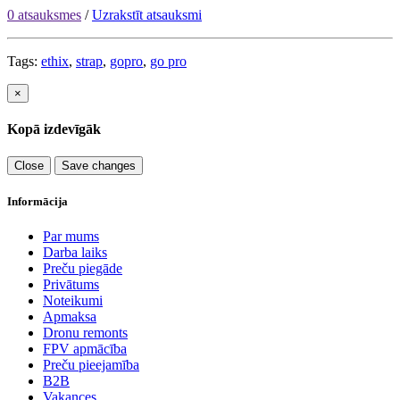
0 atsauksmes
/
Uzrakstīt atsauksmi
Tags:
ethix
,
strap
,
gopro
,
go pro
×
Kopā izdevīgāk
Close
Save changes
Informācija
Par mums
Darba laiks
Preču piegāde
Privātums
Noteikumi
Apmaksa
Dronu remonts
FPV apmācība
Preču pieejamība
B2B
Vakances