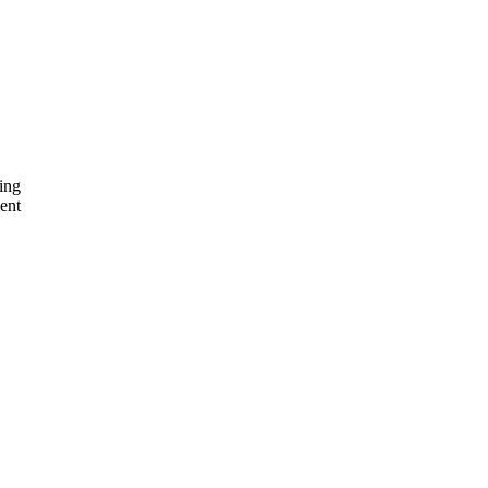
ing
ent