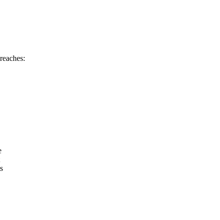
 reaches:
e
s