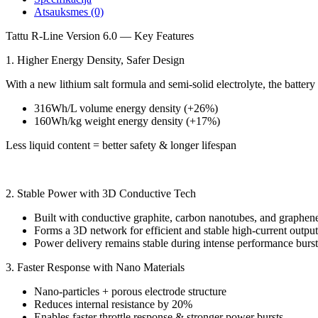
Atsauksmes (0)
Tattu R-Line Version 6.0 — Key Features
1. Higher Energy Density, Safer Design
With a new lithium salt formula and semi-solid electrolyte, the battery
316Wh/L volume energy density (+26%)
160Wh/kg weight energy density (+17%)
Less liquid content = better safety & longer lifespan
2. Stable Power with 3D Conductive Tech
Built with conductive graphite, carbon nanotubes, and graphen
Forms a 3D network for efficient and stable high-current output
Power delivery remains stable during intense performance burst
3. Faster Response with Nano Materials
Nano-particles + porous electrode structure
Reduces internal resistance by 20%
Enables faster throttle response & stronger power bursts