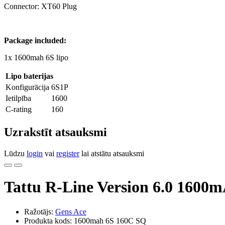
Connector: XT60 Plug
Package included:
1x 1600mah 6S lipo
Lipo baterijas
Konfigurācija
6S1P
Ietilpība
1600
C-rating
160
Uzrakstīt atsauksmi
Lūdzu
login
vai
register
lai atstātu atsauksmi
Tattu R-Line Version 6.0 1600
Ražotājs:
Gens Ace
Produkta kods: 1600mah 6S 160C SQ