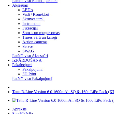
Parādīt visu Radio aparatūra
Aksesuāri
LED's
Vadi / Konektori
Skrūves utml.
Instrumenti
Fiksācijai
Somas un mugursomas
Trases vārti un karogi
Action cameras
Servos
SWAG
Parādīt visu Aksesuāri
IZPĀRDOŠANA
Pakalpojumi
Pakalpojumi
3D Print
Parādīt visu Pakalpojumi
Tattu R-Line Version 6.0 1600mAh SQ 6s 160c LiPo Pack (X
Apraksts
Specifikācija