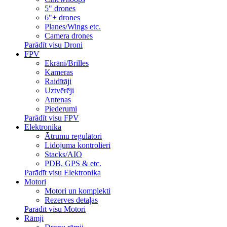
5" drones
6"+ drones
Planes/Wings etc.
Camera drones
Parādīt visu Droni
FPV
Ekrāni/Brilles
Kameras
Raidītāji
Uztvērēji
Antenas
Piederumi
Parādīt visu FPV
Elektronika
Ātrumu regulātori
Lidojuma kontrolieri
Stacks/AIO
PDB, GPS & etc.
Parādīt visu Elektronika
Motori
Motori un komplekti
Rezerves detaļas
Parādīt visu Motori
Rāmji