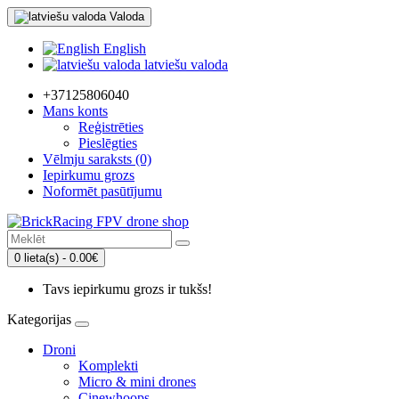
Valoda
English
latviešu valoda
+37125806040
Mans konts
Reģistrēties
Pieslēgties
Vēlmju saraksts (0)
Iepirkumu grozs
Noformēt pasūtījumu
0 lieta(s) - 0.00€
Tavs iepirkumu grozs ir tukšs!
Kategorijas
Droni
Komplekti
Micro & mini drones
Cinewhoops