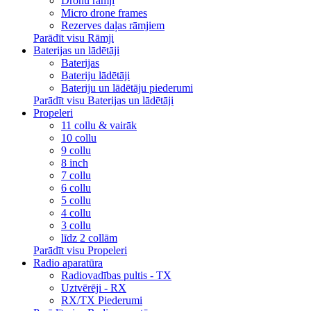
Dronu rāmji
Micro drone frames
Rezerves daļas rāmjiem
Parādīt visu Rāmji
Baterijas un lādētāji
Baterijas
Bateriju lādētāji
Bateriju un lādētāju piederumi
Parādīt visu Baterijas un lādētāji
Propeleri
11 collu & vairāk
10 collu
9 collu
8 inch
7 collu
6 collu
5 collu
4 collu
3 collu
līdz 2 collām
Parādīt visu Propeleri
Radio aparatūra
Radiovadības pultis - TX
Uztvērēji - RX
RX/TX Piederumi