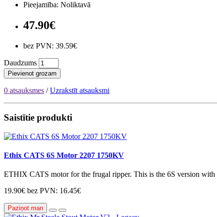
Pieejamība: Noliktavā
47.90€
bez PVN: 39.59€
Daudzums
Pievienot grozam
0 atsauksmes
/
Uzrakstīt atsauksmi
Saistītie produkti
Ethix CATS 6S Motor 2207 1750KV
ETHIX CATS motor for the frugal ripper. This is the 6S version wit
19.90€
bez PVN: 16.45€
Paziņot man