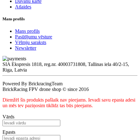
Dāvanu karte
Atlaides
Mans profils
Mans profils
Pasūtījumu vēsture
Vēlmju saraksts
Newsletter
SIA Ekspresis 1818, reg.nr. 40003731808, Tallinas iela 40/2-15,
Riga, Latvia
Powered By BrickracingTeam
BrickRacing FPV drone shop © since 2016
Diemžēl šis produkts pašlaik nav pieejams. Ievadi savu epasta adesi
un mēs tev paziņosim tiklīdz tas būs pieejams.
Vārds
Epasts