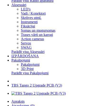
Parādīt visu Radio aparatūra
Aksesuāri
LED's
Vadi / Konektori
Skrūves utml.
Instrumenti
Fiksācijai
Somas un mugursomas
Trases vārti un karogi
Action cameras
Servos
SWAG
Parādīt visu Aksesuāri
IZPĀRDOŠANA
Pakalpojumi
Pakalpojumi
3D Print
Parādīt visu Pakalpojumi
TBS Tango 2 Upgrade PCB (V3)
Apraksts
Atsauksmes (0)