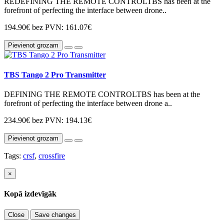
REDEFINING THE REMOTE CONTROLTBS has been at the
forefront of perfecting the interface between drone..
194.90€
bez PVN: 161.07€
Pievienot grozam
TBS Tango 2 Pro Transmitter
DEFINING THE REMOTE CONTROLTBS has been at the
forefront of perfecting the interface between drone a..
234.90€
bez PVN: 194.13€
Pievienot grozam
Tags:
crsf
,
crossfire
×
Kopā izdevīgāk
Close
Save changes