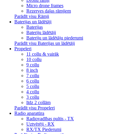
Dronu rāmji
Micro drone frames
Rezerves daļas rāmjiem
Parādīt visu Rāmji
Baterijas un lādētāji
Baterijas
Bateriju lādētāji
Bateriju un lādētāju piederumi
Parādīt visu Baterijas un lādētāji
Propeleri
11 collu & vairāk
10 collu
9 collu
8 inch
7 collu
6 collu
5 collu
4 collu
3 collu
līdz 2 collām
Parādīt visu Propeleri
Radio aparatūra
Radiovadības pultis - TX
Uztvērēji - RX
RX/TX Piederumi