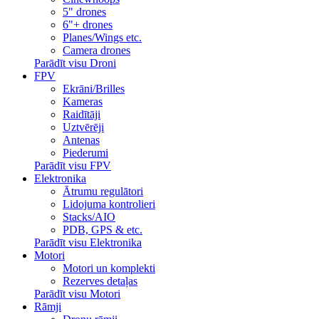
5" drones
6"+ drones
Planes/Wings etc.
Camera drones
Parādīt visu Droni
FPV
Ekrāni/Brilles
Kameras
Raidītāji
Uztvērēji
Antenas
Piederumi
Parādīt visu FPV
Elektronika
Ātrumu regulātori
Lidojuma kontrolieri
Stacks/AIO
PDB, GPS & etc.
Parādīt visu Elektronika
Motori
Motori un komplekti
Rezerves detaļas
Parādīt visu Motori
Rāmji