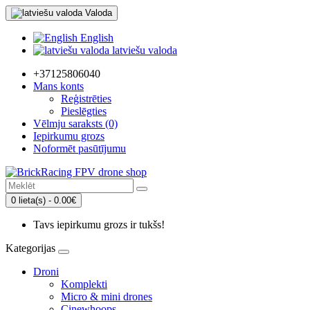
Valoda
English
latviešu valoda
+37125806040
Mans konts
Reģistrēties
Pieslēgties
Vēlmju saraksts (0)
Iepirkumu grozs
Noformēt pasūtījumu
0 lieta(s) - 0.00€
Tavs iepirkumu grozs ir tukšs!
Kategorijas
Droni
Komplekti
Micro & mini drones
Cinewhoops