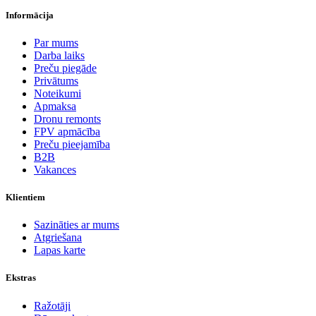
Informācija
Par mums
Darba laiks
Preču piegāde
Privātums
Noteikumi
Apmaksa
Dronu remonts
FPV apmācība
Preču pieejamība
B2B
Vakances
Klientiem
Sazināties ar mums
Atgriešana
Lapas karte
Ekstras
Ražotāji