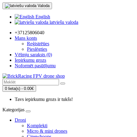
Valoda
English
latviešu valoda
+37125806040
Mans konts
Reģistrēties
Pieslēgties
Vēlmju saraksts (0)
Iepirkumu grozs
Noformēt pasūtījumu
0 lieta(s) - 0.00€
Tavs iepirkumu grozs ir tukšs!
Kategorijas
Droni
Komplekti
Micro & mini drones
Cinewhoops