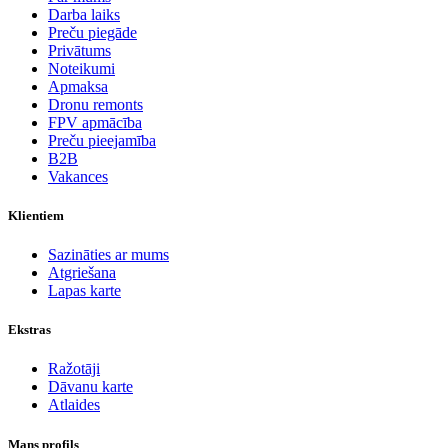
Darba laiks
Preču piegāde
Privātums
Noteikumi
Apmaksa
Dronu remonts
FPV apmācība
Preču pieejamība
B2B
Vakances
Klientiem
Sazināties ar mums
Atgriešana
Lapas karte
Ekstras
Ražotāji
Dāvanu karte
Atlaides
Mans profils