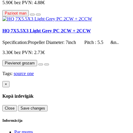
5.90€
bez PVN: 4.88€
Paziņot man
HQ 7X5.5X3 Light Grey PC 2CW + 2CCW
Specification:Propeller Diameter: 7inch Pitch : 5.5 &n..
3.30€
bez PVN: 2.73€
Pievienot grozam
Tags:
source one
×
Kopā izdevīgāk
Close
Save changes
Informācija
Par mums