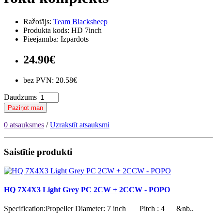
Ražotājs:
Team Blacksheep
Produkta kods: HD 7inch
Pieejamība: Izpārdots
24.90€
bez PVN: 20.58€
Daudzums
Paziņot man
0 atsauksmes
/
Uzrakstīt atsauksmi
Saistītie produkti
HQ 7X4X3 Light Grey PC 2CW + 2CCW - POPO
Specification:Propeller Diameter: 7 inch Pitch : 4 &nb..