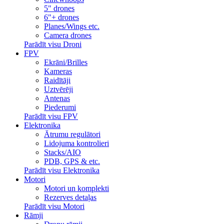
5" drones
6"+ drones
Planes/Wings etc.
Camera drones
Parādīt visu Droni
FPV
Ekrāni/Brilles
Kameras
Raidītāji
Uztvērēji
Antenas
Piederumi
Parādīt visu FPV
Elektronika
Ātrumu regulātori
Lidojuma kontrolieri
Stacks/AIO
PDB, GPS & etc.
Parādīt visu Elektronika
Motori
Motori un komplekti
Rezerves detaļas
Parādīt visu Motori
Rāmji