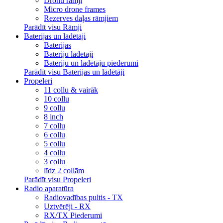
Dronu rāmji
Micro drone frames
Rezerves daļas rāmjiem
Parādīt visu Rāmji
Baterijas un lādētāji
Baterijas
Bateriju lādētāji
Bateriju un lādētāju piederumi
Parādīt visu Baterijas un lādētāji
Propeleri
11 collu & vairāk
10 collu
9 collu
8 inch
7 collu
6 collu
5 collu
4 collu
3 collu
līdz 2 collām
Parādīt visu Propeleri
Radio aparatūra
Radiovadības pultis - TX
Uztvērēji - RX
RX/TX Piederumi