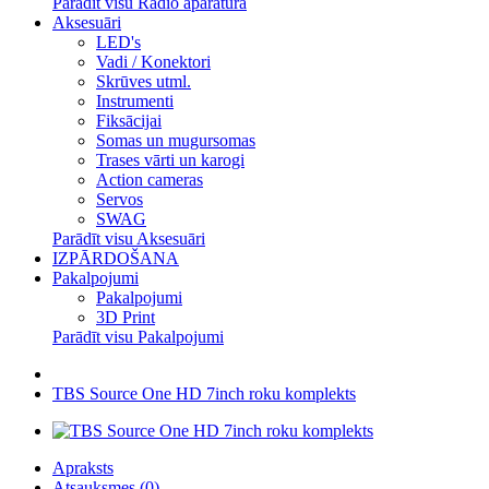
Parādīt visu Radio aparatūra
Aksesuāri
LED's
Vadi / Konektori
Skrūves utml.
Instrumenti
Fiksācijai
Somas un mugursomas
Trases vārti un karogi
Action cameras
Servos
SWAG
Parādīt visu Aksesuāri
IZPĀRDOŠANA
Pakalpojumi
Pakalpojumi
3D Print
Parādīt visu Pakalpojumi
TBS Source One HD 7inch roku komplekts
Apraksts
Atsauksmes (0)