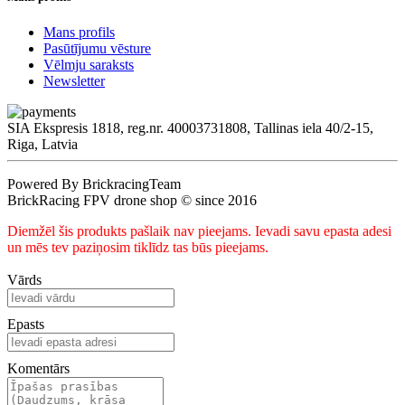
Mans profils
Pasūtījumu vēsture
Vēlmju saraksts
Newsletter
SIA Ekspresis 1818, reg.nr. 40003731808, Tallinas iela 40/2-15,
Riga, Latvia
Powered By BrickracingTeam
BrickRacing FPV drone shop © since 2016
Diemžēl šis produkts pašlaik nav pieejams. Ievadi savu epasta adesi
un mēs tev paziņosim tiklīdz tas būs pieejams.
Vārds
Epasts
Komentārs