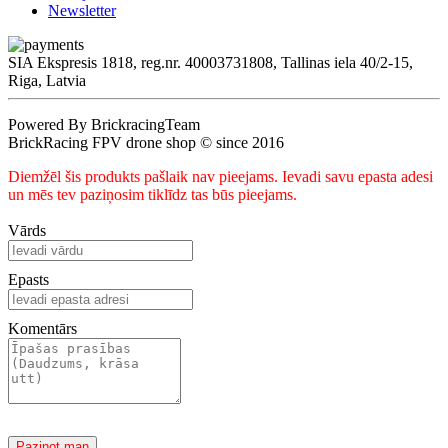
Newsletter
SIA Ekspresis 1818, reg.nr. 40003731808, Tallinas iela 40/2-15,
Riga, Latvia
Powered By BrickracingTeam
BrickRacing FPV drone shop © since 2016
Diemžēl šis produkts pašlaik nav pieejams. Ievadi savu epasta adesi
un mēs tev paziņosim tiklīdz tas būs pieejams.
Vārds
Epasts
Komentārs
Paziņot man