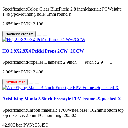
Specification:Color: Clear BluePitch: 2.8 inchMaterial: PCWeight:
1.49g/pcMounting hole: 5mm round-h..
2.65€
bez PVN: 2.19€
Pievienot grozam
HQ 2.9X2.9X4 Pelēki Props 2CW+2CCW
Specification:Propeller Diameter: 2.9inch Pitch : 2.9 ..
2.90€
bez PVN: 2.40€
Paziņot man
AxisFlying Manta 3.5inch Freestyle FPV Frame -Squashed X
Specification:Carbon material: T700Wheelbase: 162mmBottom top
top distance: 25mmFC mounting: 20/30.5..
42.90€
bez PVN: 35.45€