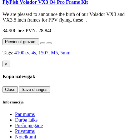
FlyFish Volador VX3 O4 Pro Frame Kit
We are pleased to announce the birth of our Volador VX3 and
VX3.5 inch frames for FPV flying, these ..
34.90€
bez PVN: 28.84€
Pievienot grozam
Tags:
4100kv
,
4s
,
1507
,
M5
,
5mm
×
Kopā izdevīgāk
Close
Save changes
Informācija
Par mums
Darba laiks
Preču piegāde
Privātums
Noteikumi