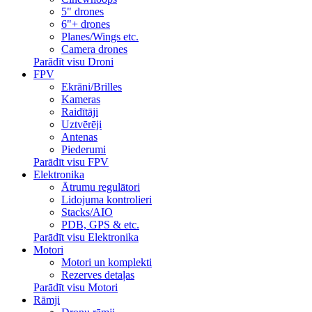
5" drones
6"+ drones
Planes/Wings etc.
Camera drones
Parādīt visu Droni
FPV
Ekrāni/Brilles
Kameras
Raidītāji
Uztvērēji
Antenas
Piederumi
Parādīt visu FPV
Elektronika
Ātrumu regulātori
Lidojuma kontrolieri
Stacks/AIO
PDB, GPS & etc.
Parādīt visu Elektronika
Motori
Motori un komplekti
Rezerves detaļas
Parādīt visu Motori
Rāmji