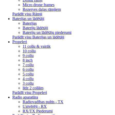
Dronu rāmji
Micro drone frames
Rezerves daļas rāmjiem
Parādīt visu Rāmji
Baterijas un lādētāji
Baterijas
Bateriju lādētāji
Bateriju un lādētāju piederumi
Parādīt visu Baterijas un lādētāji
Propeleri
11 collu & vairāk
10 collu
9 collu
8 inch
7 collu
6 collu
5 collu
4 collu
3 collu
līdz 2 collām
Parādīt visu Propeleri
Radio aparatūra
Radiovadības pultis - TX
Uztvērēji - RX
RX/TX Piederumi