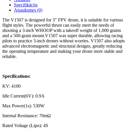
Specifikācija
Atsauksmes (0)
The V1507 is designed for 3" FPV drone, it is suitable for various
flight styles. The powerful thrust can easily meet the needs of
shooting a 3-inch WHOOP with a takeoff weight of 1,000 grams
and a 500-gram mount.V1507 was super durable, allowing racing
pilots to practice 3-inch drones without worries. V1507 also adopts
advanced electromagnetic and structural designs, greatly reducing
the operating temperature and making your drone more stable and
reliable.
Specifications:
KV: 4100
Idle Current(6V): 0.9A
Max Power(1s): 530W
Internal Resistance: 70mΩ
Rated Voltage (Lipo): 4S