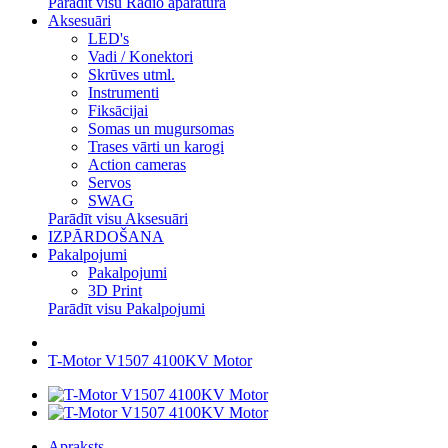
Parādīt visu Radio aparatūra
Aksesuāri
LED's
Vadi / Konektori
Skrūves utml.
Instrumenti
Fiksācijai
Somas un mugursomas
Trases vārti un karogi
Action cameras
Servos
SWAG
Parādīt visu Aksesuāri
IZPĀRDOŠANA
Pakalpojumi
Pakalpojumi
3D Print
Parādīt visu Pakalpojumi
T-Motor V1507 4100KV Motor
Apraksts