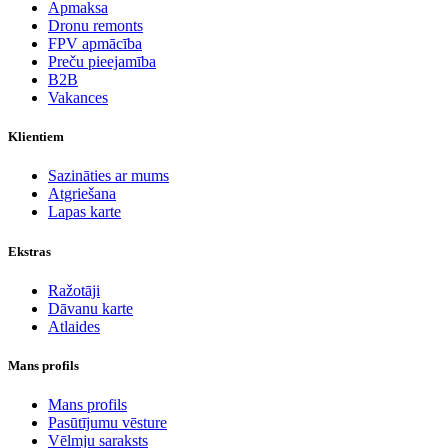
Apmaksa
Dronu remonts
FPV apmācība
Preču pieejamība
B2B
Vakances
Klientiem
Sazināties ar mums
Atgriešana
Lapas karte
Ekstras
Ražotāji
Dāvanu karte
Atlaides
Mans profils
Mans profils
Pasūtījumu vēsture
Vēlmju saraksts