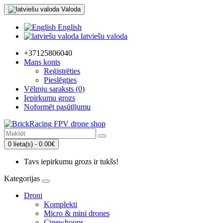
Valoda
English
latviešu valoda
+37125806040
Mans konts
Reģistrēties
Pieslēgties
Vēlmju saraksts (0)
Iepirkumu grozs
Noformēt pasūtījumu
0 lieta(s) - 0.00€
Tavs iepirkumu grozs ir tukšs!
Kategorijas
Droni
Komplekti
Micro & mini drones
Cinewhoops