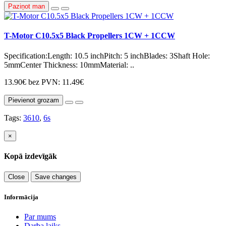
Paziņot man
T-Motor C10.5x5 Black Propellers 1CW + 1CCW
Specification:Length: 10.5 inchPitch: 5 inchBlades: 3Shaft Hole:
5mmCenter Thickness: 10mmMaterial: ..
13.90€
bez PVN: 11.49€
Pievienot grozam
Tags:
3610
,
6s
×
Kopā izdevīgāk
Close
Save changes
Informācija
Par mums
Darba laiks