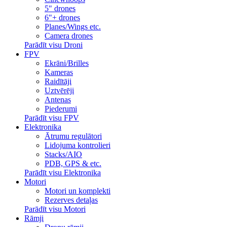
5" drones
6"+ drones
Planes/Wings etc.
Camera drones
Parādīt visu Droni
FPV
Ekrāni/Brilles
Kameras
Raidītāji
Uztvērēji
Antenas
Piederumi
Parādīt visu FPV
Elektronika
Ātrumu regulātori
Lidojuma kontrolieri
Stacks/AIO
PDB, GPS & etc.
Parādīt visu Elektronika
Motori
Motori un komplekti
Rezerves detaļas
Parādīt visu Motori
Rāmji