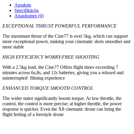
Apraksts
Specifikācija
Atsauksmes (0)
EXCEPTIONAL THRUST POWERFUL PERFORMANCE
The maximum thrust of the Cine77 is over 5kg, which can support
more exceptional power, making your cinematic shots smoother and
more stable
HIGH EFFICIENCY WORRY-FREE SHOOTING
With a 2.5kg load, the Cine77 Offers flight times exceeding 7
minutes across 6s,8s, and 12s batteries, giving you a relaxed and
uninterrupted filming experience
ENHANCED TORQUE SMOOTH CONTROL
The wider stator significantly boosts torque. At low throttle, the
control, the control is more precise; at higher throttle, the power
response is quicker. Even the X8 cinematic drone can bring the
flight feeling of a freestyle drone