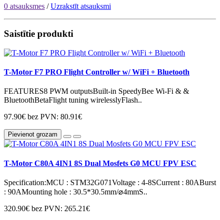
0 atsauksmes
/
Uzrakstīt atsauksmi
Saistītie produkti
T-Motor F7 PRO Flight Controller w/ WiFi + Bluetooth
FEATURES8 PWM outputsBuilt-in SpeedyBee Wi-Fi & &
BluetoothBetaFlight tuning wirelesslyFlash..
97.90€
bez PVN: 80.91€
Pievienot grozam
T-Motor C80A 4IN1 8S Dual Mosfets G0 MCU FPV ESC
Specification:MCU : STM32G071Voltage : 4-8SCurrent : 80ABurst
: 90AMounting hole : 30.5*30.5mm/⌀4mmS..
320.90€
bez PVN: 265.21€