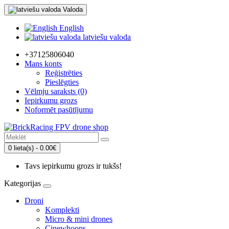
Valoda
English
latviešu valoda
+37125806040
Mans konts
Reģistrēties
Pieslēgties
Vēlmju saraksts (0)
Iepirkumu grozs
Noformēt pasūtījumu
0 lieta(s) - 0.00€
Tavs iepirkumu grozs ir tukšs!
Kategorijas
Droni
Komplekti
Micro & mini drones
Cinewhoops