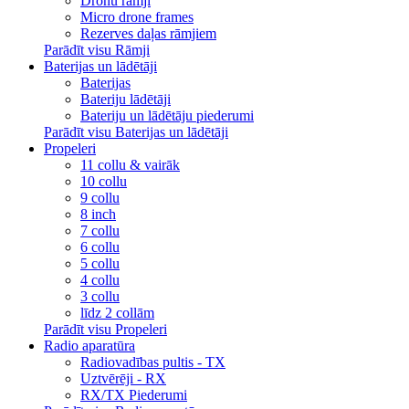
Dronu rāmji
Micro drone frames
Rezerves daļas rāmjiem
Parādīt visu Rāmji
Baterijas un lādētāji
Baterijas
Bateriju lādētāji
Bateriju un lādētāju piederumi
Parādīt visu Baterijas un lādētāji
Propeleri
11 collu & vairāk
10 collu
9 collu
8 inch
7 collu
6 collu
5 collu
4 collu
3 collu
līdz 2 collām
Parādīt visu Propeleri
Radio aparatūra
Radiovadības pultis - TX
Uztvērēji - RX
RX/TX Piederumi