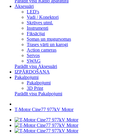
Parādīt visu Radio aparatūra
Aksesuāri
LED's
Vadi / Konektori
Skrūves utml.
Instrumenti
Fiksācijai
Somas un mugursomas
Trases vārti un karogi
Action cameras
Servos
SWAG
Parādīt visu Aksesuāri
IZPĀRDOŠANA
Pakalpojumi
Pakalpojumi
3D Print
Parādīt visu Pakalpojumi
T-Motor Cine77 977kV Motor