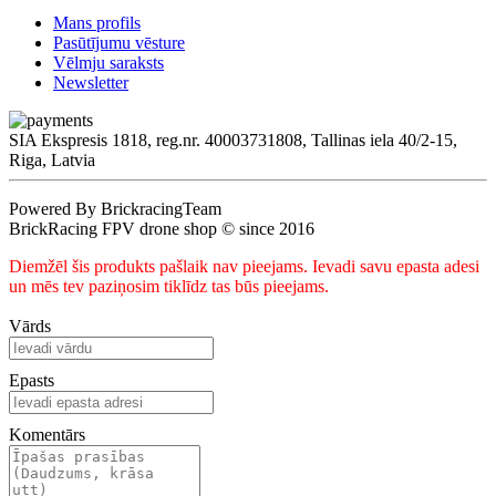
Mans profils
Pasūtījumu vēsture
Vēlmju saraksts
Newsletter
SIA Ekspresis 1818, reg.nr. 40003731808, Tallinas iela 40/2-15,
Riga, Latvia
Powered By BrickracingTeam
BrickRacing FPV drone shop © since 2016
Diemžēl šis produkts pašlaik nav pieejams. Ievadi savu epasta adesi
un mēs tev paziņosim tiklīdz tas būs pieejams.
Vārds
Epasts
Komentārs