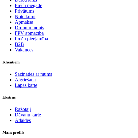
Preču piegāde
Privātums
Noteikumi
Apmaksa
Dronu remonts
FPV apmācība
Preču pieejamība
B2B
Vakances
Klientiem
Sazināties ar mums
Atgriešana
Lapas karte
Ekstras
Ražotāji
Dāvanu karte
Atlaides
Mans profils