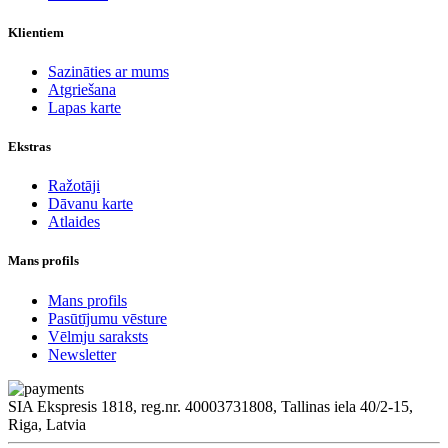
Klientiem
Sazināties ar mums
Atgriešana
Lapas karte
Ekstras
Ražotāji
Dāvanu karte
Atlaides
Mans profils
Mans profils
Pasūtījumu vēsture
Vēlmju saraksts
Newsletter
SIA Ekspresis 1818, reg.nr. 40003731808, Tallinas iela 40/2-15,
Riga, Latvia