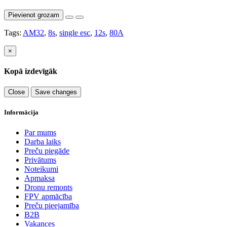
Pievienot grozam
Tags:
AM32
,
8s
,
single esc
,
12s
,
80A
×
Kopā izdevīgāk
Close
Save changes
Informācija
Par mums
Darba laiks
Preču piegāde
Privātums
Noteikumi
Apmaksa
Dronu remonts
FPV apmācība
Preču pieejamība
B2B
Vakances