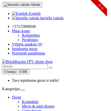
Valoda
-15 %
English
latviešu valoda
+37125806040
Mans konts
Reģistrēties
Pieslēgties
Vēlmju saraksts (0)
Iepirkumu grozs
Noformēt pasūtījumu
0 lieta(s) - 0.00€
Tavs iepirkumu grozs ir tukšs!
Kategorijas
Droni
Komplekti
Micro & mini drones
Cinewhoops