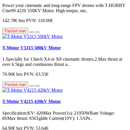
Power your cinematic and long-range FPV drones with T-HOBBY
Cine99 4220 350KV Motor. High torque, sm..
142.78€
bez PVN: 118.00€
Paziņot man
T-Motor V5315 500kV Motor
1.Specially for 13inch X4 or X8 cinematic drones.2.Max thrust at
over 6.5kgs and continuous thrust a..
76.90€
bez PVN: 63.55€
Paziņot man
T-Motor V4215 420kV Motor
Specification:KV: 420Max Power(1s): 21950WRate Voltage:
8SMax thrust: 6561gIdle Current(10V): 1.5APe..
64.90€
bez PVN: 53.64€