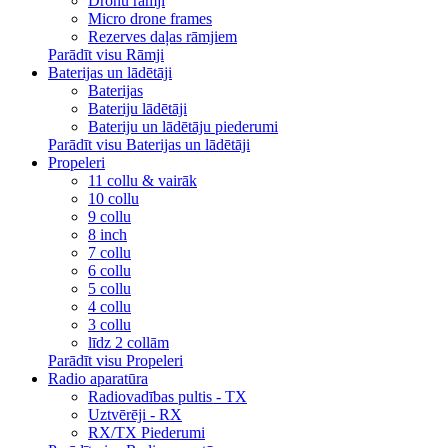
Dronu rāmji
Micro drone frames
Rezerves daļas rāmjiem
Parādīt visu Rāmji
Baterijas un lādētāji
Baterijas
Bateriju lādētāji
Bateriju un lādētāju piederumi
Parādīt visu Baterijas un lādētāji
Propeleri
11 collu & vairāk
10 collu
9 collu
8 inch
7 collu
6 collu
5 collu
4 collu
3 collu
līdz 2 collām
Parādīt visu Propeleri
Radio aparatūra
Radiovadības pultis - TX
Uztvērēji - RX
RX/TX Piederumi