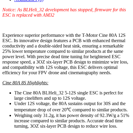
Notice: As BLHeli_32 development has stopped, firmware for this
ESC is replaced with AM32
Experience superior performance with the T-Motor Cine 80A 12S
ESC. Its innovative design features a PCB with enhanced thermal
conductivity and a double-sided heat sink, ensuring a remarkable
25% lower temperature compared to similar products at the same
power level. With precise dead time tuning for heightened ESC
response speed, a 3OZ six-layer PCB design to minimize wire loss,
and compatibility with 12S voltage, this ESC delivers optimal
efficiency for your FPV drone and cinematography needs.
Cine 80A 8S Highlights:
The Cine 80A BLHeli_32 5-12S single ESC is perfect for
large cinelifters and up to 12S voltage.
Under 12S voltage, the 80A sustains output for 30S and the
temperature drop of over 20℃ compared to similar products.
Weighing only 31.2g, it has power density of 92.3W/g a 51%
increase compared to similar products. Accurate dead time
turning, 3OZ six-layer PCB design to reduce wire loss.