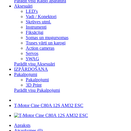
Parādīt visu Radio aparatūra
Aksesuāri
LED's
Vadi / Konektori
Skrūves utml.
Instrumenti
Fiksācijai
Somas un mugursomas
Trases vārti un karogi
Action cameras
Servos
SWAG
Parādīt visu Aksesuāri
IZPĀRDOŠANA
Pakalpojumi
Pakalpojumi
3D Print
Parādīt visu Pakalpojumi
T-Motor Cine C80A 12S AM32 ESC
Apraksts
Atsauksmes (0)