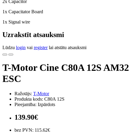
2x Capacitor
1x Capacitator Board
1x Signal wire
Uzrakstīt atsauksmi
Lūdzu
login
vai
register
lai atstātu atsauksmi
T-Motor Cine C80A 12S AM32
ESC
Ražotājs:
T-Motor
Produkta kods: C80A 12S
Pieejamība: Izpārdots
139.90€
bez PVN: 115.62€