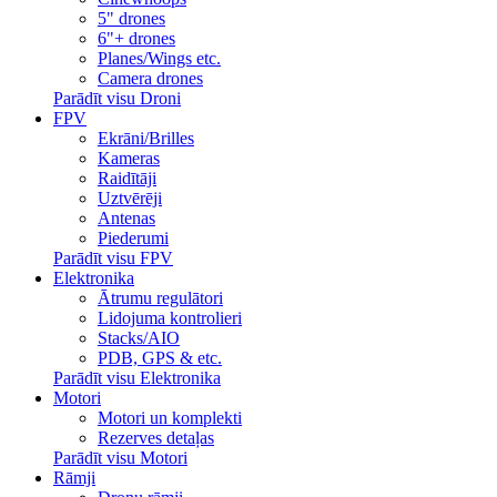
5" drones
6"+ drones
Planes/Wings etc.
Camera drones
Parādīt visu Droni
FPV
Ekrāni/Brilles
Kameras
Raidītāji
Uztvērēji
Antenas
Piederumi
Parādīt visu FPV
Elektronika
Ātrumu regulātori
Lidojuma kontrolieri
Stacks/AIO
PDB, GPS & etc.
Parādīt visu Elektronika
Motori
Motori un komplekti
Rezerves detaļas
Parādīt visu Motori
Rāmji