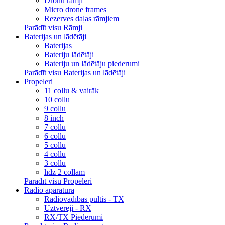
Dronu rāmji
Micro drone frames
Rezerves daļas rāmjiem
Parādīt visu Rāmji
Baterijas un lādētāji
Baterijas
Bateriju lādētāji
Bateriju un lādētāju piederumi
Parādīt visu Baterijas un lādētāji
Propeleri
11 collu & vairāk
10 collu
9 collu
8 inch
7 collu
6 collu
5 collu
4 collu
3 collu
līdz 2 collām
Parādīt visu Propeleri
Radio aparatūra
Radiovadības pultis - TX
Uztvērēji - RX
RX/TX Piederumi