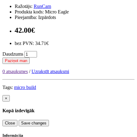
Ražotājs:
RunCam
Produkta kods: Micro Eagle
Pieejamība: Izpārdots
42.00€
bez PVN: 34.71€
Daudzums
Paziņot man
0 atsauksmes
/
Uzrakstīt atsauksmi
Tags:
micro build
×
Kopā izdevīgāk
Close
Save changes
Informācija