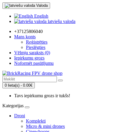
Valoda
English
latviešu valoda
+37125806040
Mans konts
Reģistrēties
Pieslēgties
Vēlmju saraksts (0)
Iepirkumu grozs
Noformēt pasūtījumu
0 lieta(s) - 0.00€
Tavs iepirkumu grozs ir tukšs!
Kategorijas
Droni
Komplekti
Micro & mini drones
Cinewhoops