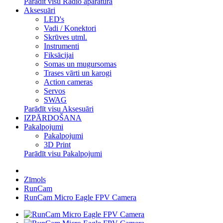
Parādīt visu Radio aparatūra
Aksesuāri
LED's
Vadi / Konektori
Skrūves utml.
Instrumenti
Fiksācijai
Somas un mugursomas
Trases vārti un karogi
Action cameras
Servos
SWAG
Parādīt visu Aksesuāri
IZPĀRDOŠANA
Pakalpojumi
Pakalpojumi
3D Print
Parādīt visu Pakalpojumi
Zīmols
RunCam
RunCam Micro Eagle FPV Camera