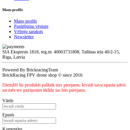
Mans profils
Mans profils
Pasūtījumu vēsture
Vēlmju saraksts
Newsletter
SIA Ekspresis 1818, reg.nr. 40003731808, Tallinas iela 40/2-15,
Riga, Latvia
Powered By BrickracingTeam
BrickRacing FPV drone shop © since 2016
Diemžēl šis produkts pašlaik nav pieejams. Ievadi savu epasta adesi
un mēs tev paziņosim tiklīdz tas būs pieejams.
Vārds
Epasts
Komentārs