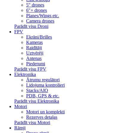
5" drones
6"+ drones
Planes/Wings etc.
Camera drones
Parādīt visu Droni
FPV
Ekrāni/Brilles
Kameras
Raidītāji
Uztvērēji
Antenas
Piederumi
Parādīt visu FPV
Elektronika
Ātrumu regulātori
Lidojuma kontrolieri
Stacks/AIO
PDB, GPS & etc.
Parādīt visu Elektronika
Motori
Motori un komplekti
Rezerves detaļas
Parādīt visu Motori
Rāmji