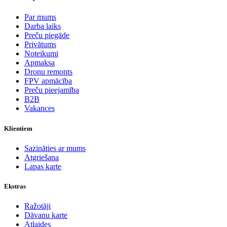
Par mums
Darba laiks
Preču piegāde
Privātums
Noteikumi
Apmaksa
Dronu remonts
FPV apmācība
Preču pieejamība
B2B
Vakances
Klientiem
Sazināties ar mums
Atgriešana
Lapas karte
Ekstras
Ražotāji
Dāvanu karte
Atlaides