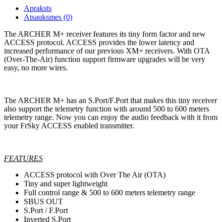
Apraksts
Atsauksmes (0)
The ARCHER M+ receiver features its tiny form factor and new
ACCESS protocol. ACCESS provides the lower latency and
increased performance of our previous XM+ receivers. With OTA
(Over-The-Air) function support firmware upgrades will be very
easy, no more wires.
The ARCHER M+ has an S.Port/F.Port that makes this tiny receiver
also support the telemetry function with around 500 to 600 meters
telemetry range. Now you can enjoy the audio feedback with it from
your FrSky ACCESS enabled transmitter.
FEATURES
ACCESS protocol with Over The Air (OTA)
Tiny and super lightweight
Full control range & 500 to 600 meters telemetry range
SBUS OUT
S.Port / F.Port
Inverted S.Port