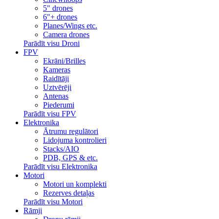
5" drones
6"+ drones
Planes/Wings etc.
Camera drones
Parādīt visu Droni
FPV
Ekrāni/Brilles
Kameras
Raidītāji
Uztvērēji
Antenas
Piederumi
Parādīt visu FPV
Elektronika
Ātrumu regulātori
Lidojuma kontrolieri
Stacks/AIO
PDB, GPS & etc.
Parādīt visu Elektronika
Motori
Motori un komplekti
Rezerves detaļas
Parādīt visu Motori
Rāmji