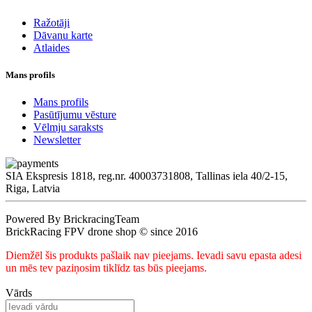
Ražotāji
Dāvanu karte
Atlaides
Mans profils
Mans profils
Pasūtījumu vēsture
Vēlmju saraksts
Newsletter
SIA Ekspresis 1818, reg.nr. 40003731808, Tallinas iela 40/2-15,
Riga, Latvia
Powered By BrickracingTeam
BrickRacing FPV drone shop © since 2016
Diemžēl šis produkts pašlaik nav pieejams. Ievadi savu epasta adesi
un mēs tev paziņosim tiklīdz tas būs pieejams.
Vārds