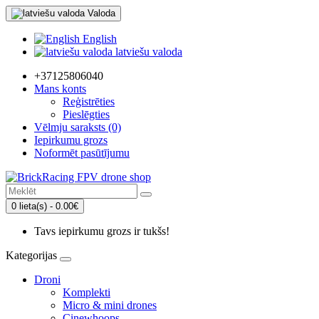
Valoda
English
latviešu valoda
+37125806040
Mans konts
Reģistrēties
Pieslēgties
Vēlmju saraksts (0)
Iepirkumu grozs
Noformēt pasūtījumu
0 lieta(s) - 0.00€
Tavs iepirkumu grozs ir tukšs!
Kategorijas
Droni
Komplekti
Micro & mini drones
Cinewhoops