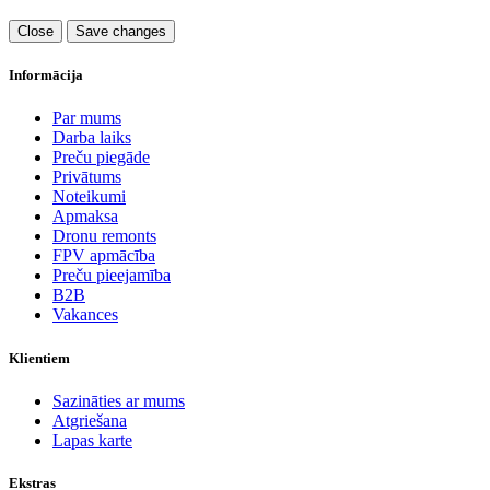
Close
Save changes
Informācija
Par mums
Darba laiks
Preču piegāde
Privātums
Noteikumi
Apmaksa
Dronu remonts
FPV apmācība
Preču pieejamība
B2B
Vakances
Klientiem
Sazināties ar mums
Atgriešana
Lapas karte
Ekstras