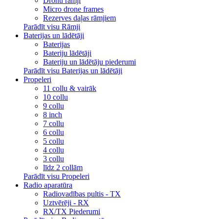
Dronu rāmji
Micro drone frames
Rezerves daļas rāmjiem
Parādīt visu Rāmji
Baterijas un lādētāji
Baterijas
Bateriju lādētāji
Bateriju un lādētāju piederumi
Parādīt visu Baterijas un lādētāji
Propeleri
11 collu & vairāk
10 collu
9 collu
8 inch
7 collu
6 collu
5 collu
4 collu
3 collu
līdz 2 collām
Parādīt visu Propeleri
Radio aparatūra
Radiovadības pultis - TX
Uztvērēji - RX
RX/TX Piederumi