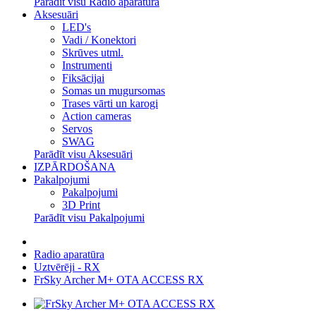
Parādīt visu Radio aparatūra
Aksesuāri
LED's
Vadi / Konektori
Skrūves utml.
Instrumenti
Fiksācijai
Somas un mugursomas
Trases vārti un karogi
Action cameras
Servos
SWAG
Parādīt visu Aksesuāri
IZPĀRDOŠANA
Pakalpojumi
Pakalpojumi
3D Print
Parādīt visu Pakalpojumi
Radio aparatūra
Uztvērēji - RX
FrSky Archer M+ OTA ACCESS RX