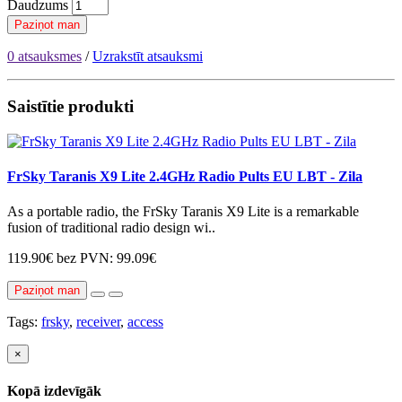
Daudzums
Paziņot man
0 atsauksmes
/
Uzrakstīt atsauksmi
Saistītie produkti
FrSky Taranis X9 Lite 2.4GHz Radio Pults EU LBT - Zila
As a portable radio, the FrSky Taranis X9 Lite is a remarkable
fusion of traditional radio design wi..
119.90€
bez PVN: 99.09€
Paziņot man
Tags:
frsky
,
receiver
,
access
×
Kopā izdevīgāk