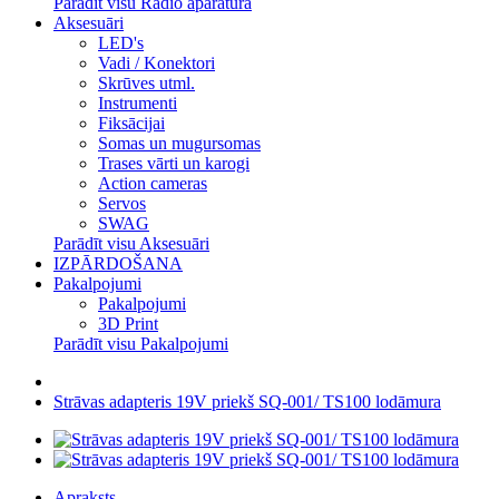
Parādīt visu Radio aparatūra
Aksesuāri
LED's
Vadi / Konektori
Skrūves utml.
Instrumenti
Fiksācijai
Somas un mugursomas
Trases vārti un karogi
Action cameras
Servos
SWAG
Parādīt visu Aksesuāri
IZPĀRDOŠANA
Pakalpojumi
Pakalpojumi
3D Print
Parādīt visu Pakalpojumi
Strāvas adapteris 19V priekš SQ-001/ TS100 lodāmura
Apraksts