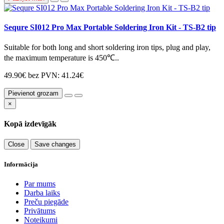
Sequre SI012 Pro Max Portable Soldering Iron Kit - TS-B2 tip
Suitable for both long and short soldering iron tips, plug and play,
the maximum temperature is 450℃..
49.90€
bez PVN: 41.24€
Pievienot grozam
×
Kopā izdevīgāk
Close
Save changes
Informācija
Par mums
Darba laiks
Preču piegāde
Privātums
Noteikumi