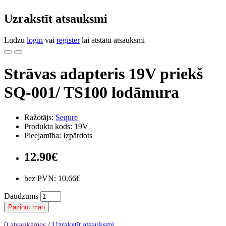
Uzrakstīt atsauksmi
Lūdzu
login
vai
register
lai atstātu atsauksmi
Strāvas adapteris 19V priekš
SQ-001/ TS100 lodāmura
Ražotājs:
Sequre
Produkta kods: 19V
Pieejamība: Izpārdots
12.90€
bez PVN: 10.66€
Daudzums
Paziņot man
0 atsauksmes
/
Uzrakstīt atsauksmi