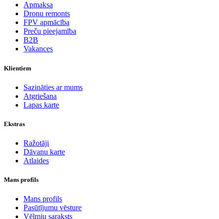
Apmaksa
Dronu remonts
FPV apmācība
Preču pieejamība
B2B
Vakances
Klientiem
Sazināties ar mums
Atgriešana
Lapas karte
Ekstras
Ražotāji
Dāvanu karte
Atlaides
Mans profils
Mans profils
Pasūtījumu vēsture
Vēlmju saraksts