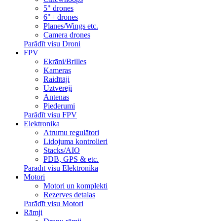
5" drones
6"+ drones
Planes/Wings etc.
Camera drones
Parādīt visu Droni
FPV
Ekrāni/Brilles
Kameras
Raidītāji
Uztvērēji
Antenas
Piederumi
Parādīt visu FPV
Elektronika
Ātrumu regulātori
Lidojuma kontrolieri
Stacks/AIO
PDB, GPS & etc.
Parādīt visu Elektronika
Motori
Motori un komplekti
Rezerves detaļas
Parādīt visu Motori
Rāmji