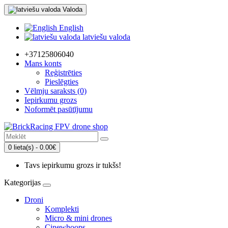
Valoda
English
latviešu valoda
+37125806040
Mans konts
Reģistrēties
Pieslēgties
Vēlmju saraksts (0)
Iepirkumu grozs
Noformēt pasūtījumu
0 lieta(s) - 0.00€
Tavs iepirkumu grozs ir tukšs!
Kategorijas
Droni
Komplekti
Micro & mini drones
Cinewhoops