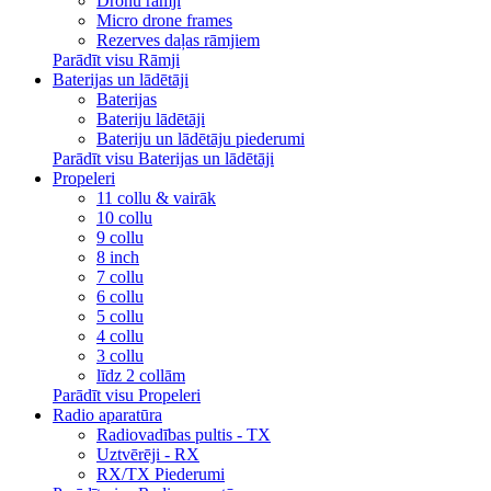
Dronu rāmji
Micro drone frames
Rezerves daļas rāmjiem
Parādīt visu Rāmji
Baterijas un lādētāji
Baterijas
Bateriju lādētāji
Bateriju un lādētāju piederumi
Parādīt visu Baterijas un lādētāji
Propeleri
11 collu & vairāk
10 collu
9 collu
8 inch
7 collu
6 collu
5 collu
4 collu
3 collu
līdz 2 collām
Parādīt visu Propeleri
Radio aparatūra
Radiovadības pultis - TX
Uztvērēji - RX
RX/TX Piederumi