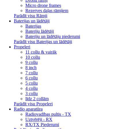
Dronu rāmji
Micro drone frames
Rezerves daļas rāmjiem
Parādīt visu Rāmji
Baterijas un lādētāji
Baterijas
Bateriju lādētāji
Bateriju un lādētāju piederumi
Parādīt visu Baterijas un lādētāji
Propeleri
11 collu & vairāk
10 collu
9 collu
8 inch
7 collu
6 collu
5 collu
4 collu
3 collu
līdz 2 collām
Parādīt visu Propeleri
Radio aparatūra
Radiovadības pultis - TX
Uztvērēji - RX
RX/TX Piederumi