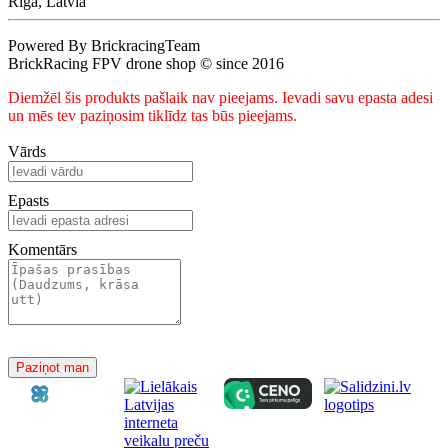
Riga, Latvia
Powered By BrickracingTeam
BrickRacing FPV drone shop © since 2016
Diemžēl šis produkts pašlaik nav pieejams. Ievadi savu epasta adesi
un mēs tev paziņosim tiklīdz tas būs pieejams.
Vārds
Epasts
Komentārs
Paziņot man