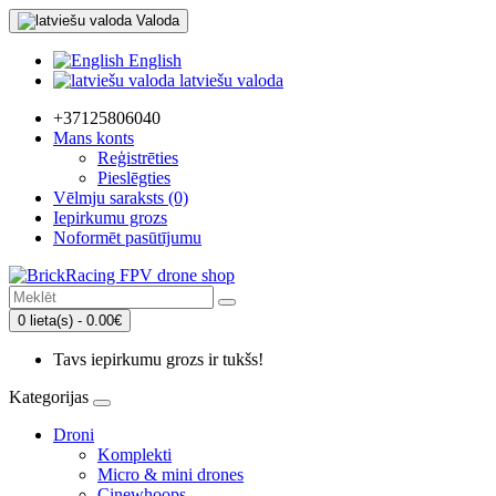
Valoda
English
latviešu valoda
+37125806040
Mans konts
Reģistrēties
Pieslēgties
Vēlmju saraksts (0)
Iepirkumu grozs
Noformēt pasūtījumu
0 lieta(s) - 0.00€
Tavs iepirkumu grozs ir tukšs!
Kategorijas
Droni
Komplekti
Micro & mini drones
Cinewhoops