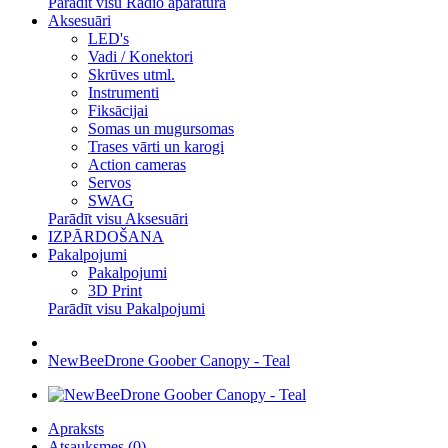
Parādīt visu Radio aparatūra
Aksesuāri
LED's
Vadi / Konektori
Skrūves utml.
Instrumenti
Fiksācijai
Somas un mugursomas
Trases vārti un karogi
Action cameras
Servos
SWAG
Parādīt visu Aksesuāri
IZPĀRDOŠANA
Pakalpojumi
Pakalpojumi
3D Print
Parādīt visu Pakalpojumi
NewBeeDrone Goober Canopy - Teal
Apraksts
Atsauksmes (0)