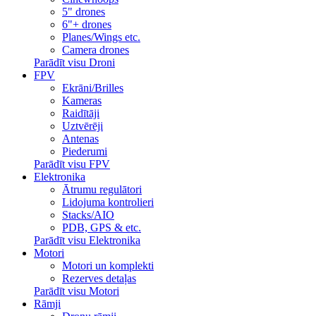
5" drones
6"+ drones
Planes/Wings etc.
Camera drones
Parādīt visu Droni
FPV
Ekrāni/Brilles
Kameras
Raidītāji
Uztvērēji
Antenas
Piederumi
Parādīt visu FPV
Elektronika
Ātrumu regulātori
Lidojuma kontrolieri
Stacks/AIO
PDB, GPS & etc.
Parādīt visu Elektronika
Motori
Motori un komplekti
Rezerves detaļas
Parādīt visu Motori
Rāmji