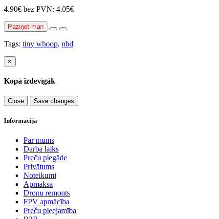
4.90€
bez PVN: 4.05€
Paziņot man
Tags:
tiny whoop
,
nbd
×
Kopā izdevīgāk
Close
Save changes
Informācija
Par mums
Darba laiks
Preču piegāde
Privātums
Noteikumi
Apmaksa
Dronu remonts
FPV apmācība
Preču pieejamība