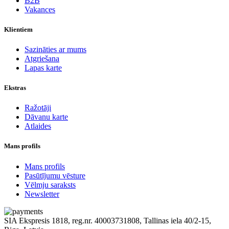
B2B
Vakances
Klientiem
Sazināties ar mums
Atgriešana
Lapas karte
Ekstras
Ražotāji
Dāvanu karte
Atlaides
Mans profils
Mans profils
Pasūtījumu vēsture
Vēlmju saraksts
Newsletter
SIA Ekspresis 1818, reg.nr. 40003731808, Tallinas iela 40/2-15,