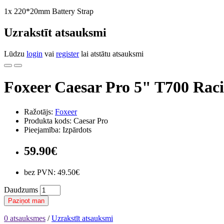
1x 220*20mm Battery Strap
Uzrakstīt atsauksmi
Lūdzu
login
vai
register
lai atstātu atsauksmi
Foxeer Caesar Pro 5" T700 Rac
Ražotājs:
Foxeer
Produkta kods: Caesar Pro
Pieejamība: Izpārdots
59.90€
bez PVN: 49.50€
Daudzums
Paziņot man
0 atsauksmes
/
Uzrakstīt atsauksmi