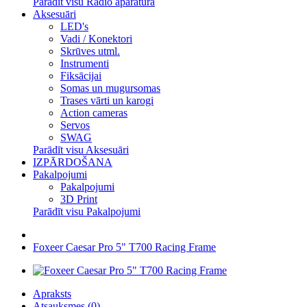
Parādīt visu Radio aparatūra
Aksesuāri
LED's
Vadi / Konektori
Skrūves utml.
Instrumenti
Fiksācijai
Somas un mugursomas
Trases vārti un karogi
Action cameras
Servos
SWAG
Parādīt visu Aksesuāri
IZPĀRDOŠANA
Pakalpojumi
Pakalpojumi
3D Print
Parādīt visu Pakalpojumi
Foxeer Caesar Pro 5" T700 Racing Frame
Apraksts
Atsauksmes (0)