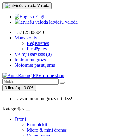
Valoda
English
latviešu valoda
+37125806040
Mans konts
Reģistrēties
Pieslēgties
Vēlmju saraksts (0)
Iepirkumu grozs
Noformēt pasūtījumu
0 lieta(s) - 0.00€
Tavs iepirkumu grozs ir tukšs!
Kategorijas
Droni
Komplekti
Micro & mini drones
Cinewhoops