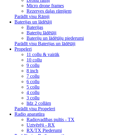
Dronu rāmji
Micro drone frames
Rezerves daļas rāmjiem
Parādīt visu Rāmji
Baterijas un lādētāji
Baterijas
Bateriju lādētāji
Bateriju un lādētāju piederumi
Parādīt visu Baterijas un lādētāji
Propeleri
11 collu & vairāk
10 collu
9 collu
8 inch
7 collu
6 collu
5 collu
4 collu
3 collu
līdz 2 collām
Parādīt visu Propeleri
Radio aparatūra
Radiovadības pultis - TX
Uztvērēji - RX
RX/TX Piederumi