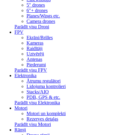
5" drones
6"+ drones
Planes/Wings etc.
Camera drones
Parādīt visu Droni
FPV
Ekrāni/Brilles
Kameras
Raidītāji
Uztvērēji
Antenas
Piederumi
Parādīt visu FPV
Elektronika
Ātrumu regulātori
Lidojuma kontrolieri
Stacks/AIO
PDB, GPS & etc.
Parādīt visu Elektronika
Motori
Motori un komplekti
Rezerves detaļas
Parādīt visu Motori
Rāmji