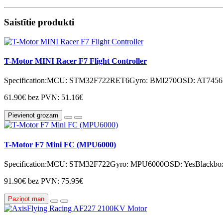
Saistītie produkti
T-Motor MINI Racer F7 Flight Controller
Specification:MCU: STM32F722RET6Gyro: BMI270OSD: AT7456E
61.90€
bez PVN: 51.16€
Pievienot grozam
T-Motor F7 Mini FC (MPU6000)
Specification:MCU: STM32F722Gyro: MPU6000OSD: YesBlackbox
91.90€
bez PVN: 75.95€
Paziņot man