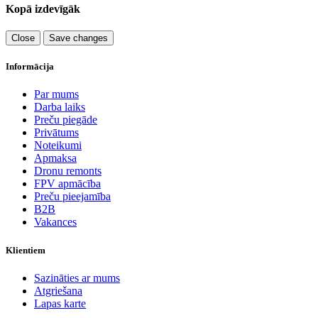
Kopā izdevīgāk
Close
Save changes
Informācija
Par mums
Darba laiks
Preču piegāde
Privātums
Noteikumi
Apmaksa
Dronu remonts
FPV apmācība
Preču pieejamība
B2B
Vakances
Klientiem
Sazināties ar mums
Atgriešana
Lapas karte