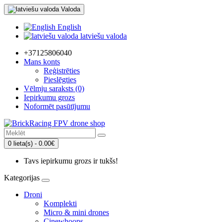
Valoda
English
latviešu valoda
+37125806040
Mans konts
Reģistrēties
Pieslēgties
Vēlmju saraksts (0)
Iepirkumu grozs
Noformēt pasūtījumu
0 lieta(s) - 0.00€
Tavs iepirkumu grozs ir tukšs!
Kategorijas
Droni
Komplekti
Micro & mini drones
Cinewhoops