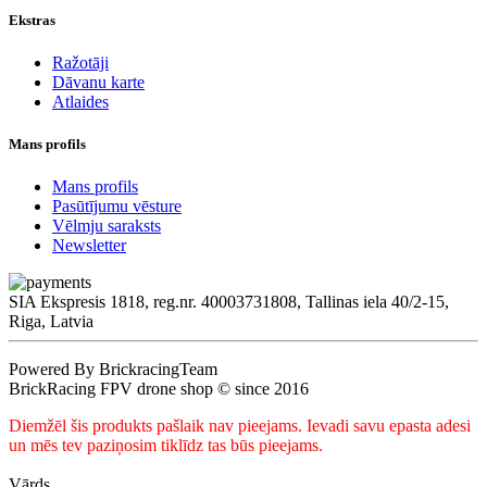
Ekstras
Ražotāji
Dāvanu karte
Atlaides
Mans profils
Mans profils
Pasūtījumu vēsture
Vēlmju saraksts
Newsletter
SIA Ekspresis 1818, reg.nr. 40003731808, Tallinas iela 40/2-15,
Riga, Latvia
Powered By BrickracingTeam
BrickRacing FPV drone shop © since 2016
Diemžēl šis produkts pašlaik nav pieejams. Ievadi savu epasta adesi
un mēs tev paziņosim tiklīdz tas būs pieejams.
Vārds