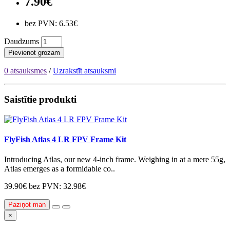
7.90€
bez PVN: 6.53€
Daudzums
Pievienot grozam
0 atsauksmes
/
Uzrakstīt atsauksmi
Saistītie produkti
FlyFish Atlas 4 LR FPV Frame Kit
Introducing Atlas, our new 4-inch frame. Weighing in at a mere 55g,
Atlas emerges as a formidable co..
39.90€
bez PVN: 32.98€
Paziņot man
×