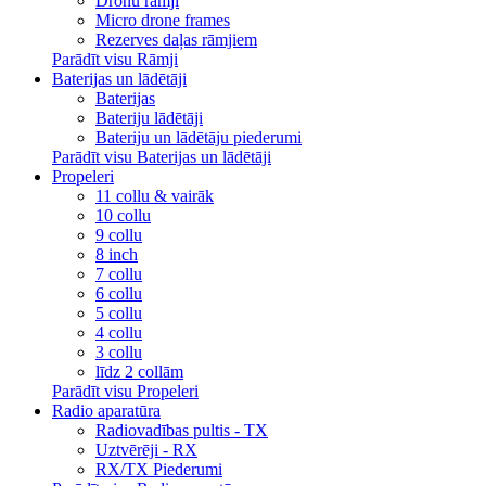
Dronu rāmji
Micro drone frames
Rezerves daļas rāmjiem
Parādīt visu Rāmji
Baterijas un lādētāji
Baterijas
Bateriju lādētāji
Bateriju un lādētāju piederumi
Parādīt visu Baterijas un lādētāji
Propeleri
11 collu & vairāk
10 collu
9 collu
8 inch
7 collu
6 collu
5 collu
4 collu
3 collu
līdz 2 collām
Parādīt visu Propeleri
Radio aparatūra
Radiovadības pultis - TX
Uztvērēji - RX
RX/TX Piederumi