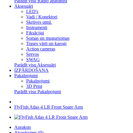
Parādīt visu Radio aparatūra
Aksesuāri
LED's
Vadi / Konektori
Skrūves utml.
Instrumenti
Fiksācijai
Somas un mugursomas
Trases vārti un karogi
Action cameras
Servos
SWAG
Parādīt visu Aksesuāri
IZPĀRDOŠANA
Pakalpojumi
Pakalpojumi
3D Print
Parādīt visu Pakalpojumi
FlyFish Atlas 4 LR Front Spare Arm
Apraksts
Atsauksmes (0)