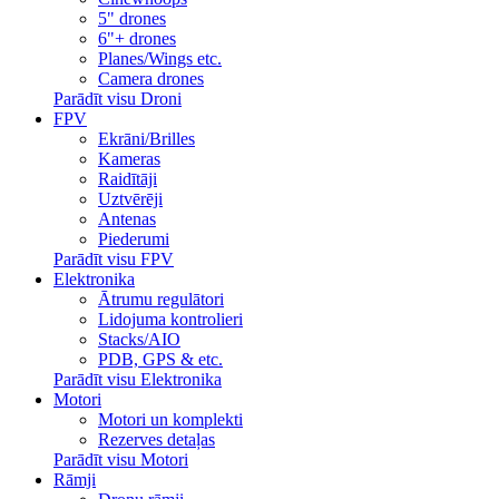
5" drones
6"+ drones
Planes/Wings etc.
Camera drones
Parādīt visu Droni
FPV
Ekrāni/Brilles
Kameras
Raidītāji
Uztvērēji
Antenas
Piederumi
Parādīt visu FPV
Elektronika
Ātrumu regulātori
Lidojuma kontrolieri
Stacks/AIO
PDB, GPS & etc.
Parādīt visu Elektronika
Motori
Motori un komplekti
Rezerves detaļas
Parādīt visu Motori
Rāmji