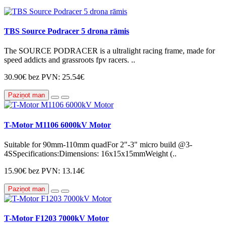
TBS Source Podracer 5 drona rāmis
The SOURCE PODRACER is a ultralight racing frame, made for
speed addicts and grassroots fpv racers. ..
30.90€
bez PVN: 25.54€
Paziņot man
T-Motor M1106 6000kV Motor
Suitable for 90mm-110mm quadFor 2"-3" micro build @3-
4SSpecifications:Dimensions: 16x15x15mmWeight (..
15.90€
bez PVN: 13.14€
Paziņot man
T-Motor F1203 7000kV Motor