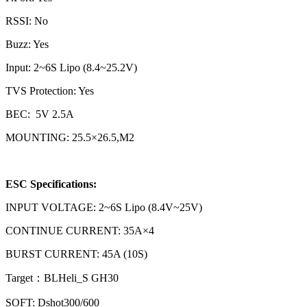
RSSI: No
Buzz: Yes
Input: 2~6S Lipo (8.4~25.2V)
TVS Protection: Yes
BEC: 5V 2.5A
MOUNTING: 25.5×26.5,M2
ESC Specifications:
INPUT VOLTAGE: 2~6S Lipo (8.4V~25V)
CONTINUE CURRENT: 35A×4
BURST CURRENT: 45A (10S)
Target：BLHeli_S GH30
SOFT: Dshot300/600