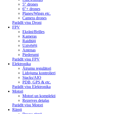
5" drones
6"+ drones
Planes/Wings etc.
Camera drones
Parādīt visu Droni
FPV
Ekrāni/Brilles
Kameras
Raidītāji
Uztvērēji
Antenas
Piederumi
Parādīt visu FPV
Elektronika
Ātrumu regulātori
Lidojuma kontrolieri
Stacks/AIO
PDB, GPS & etc.
Parādīt visu Elektronika
Motori
Motori un komplekti
Rezerves detaļas
Parādīt visu Motori
Rāmji