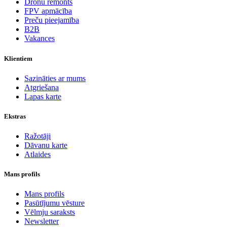
Dronu remonts
FPV apmācība
Preču pieejamība
B2B
Vakances
Klientiem
Sazināties ar mums
Atgriešana
Lapas karte
Ekstras
Ražotāji
Dāvanu karte
Atlaides
Mans profils
Mans profils
Pasūtījumu vēsture
Vēlmju saraksts
Newsletter