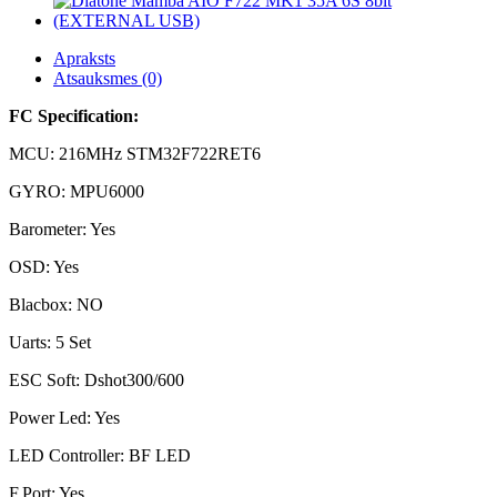
Apraksts
Atsauksmes (0)
FC Specification:
MCU: 216MHz STM32F722RET6
GYRO: MPU6000
Barometer: Yes
OSD: Yes
Blacbox: NO
Uarts: 5 Set
ESC Soft: Dshot300/600
Power Led: Yes
LED Controller: BF LED
F.Port: Yes