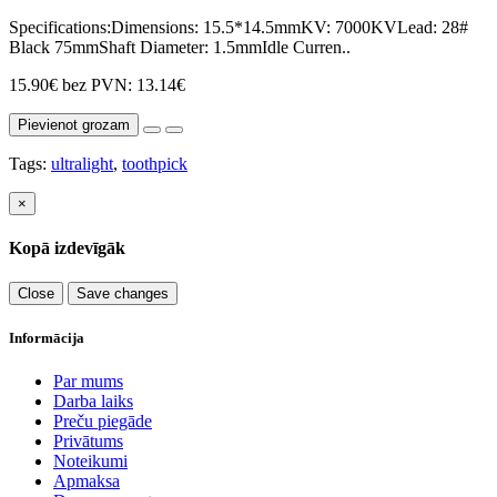
Specifications:Dimensions: 15.5*14.5mmKV: 7000KVLead: 28#
Black 75mmShaft Diameter: 1.5mmIdle Curren..
15.90€
bez PVN: 13.14€
Pievienot grozam
Tags:
ultralight
,
toothpick
×
Kopā izdevīgāk
Close
Save changes
Informācija
Par mums
Darba laiks
Preču piegāde
Privātums
Noteikumi
Apmaksa