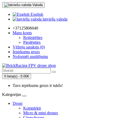
Valoda
English
latviešu valoda
+37125806040
Mans konts
Reģistrēties
Pieslēgties
Vēlmju saraksts (0)
Iepirkumu grozs
Noformēt pasūtījumu
0 lieta(s) - 0.00€
Tavs iepirkumu grozs ir tukšs!
Kategorijas
Droni
Komplekti
Micro & mini drones
Cinewhoops