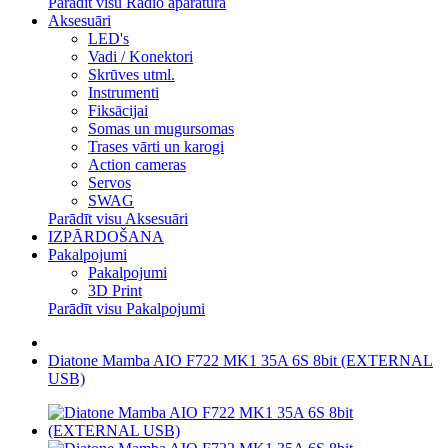
Parādīt visu Radio aparatūra
Aksesuāri
LED's
Vadi / Konektori
Skrūves utml.
Instrumenti
Fiksācijai
Somas un mugursomas
Trases vārti un karogi
Action cameras
Servos
SWAG
Parādīt visu Aksesuāri
IZPĀRDOŠANA
Pakalpojumi
Pakalpojumi
3D Print
Parādīt visu Pakalpojumi
Diatone Mamba AIO F722 MK1 35A 6S 8bit (EXTERNAL
USB)