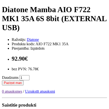
Diatone Mamba AIO F722
MK1 35A 6S 8bit (EXTERNAL
USB)
Ražotājs:
Diatone
Produkta kods: AIO F722 MK1 35A
Pieejamība: Izpārdots
92.90€
bez PVN: 76.78€
Daudzums
Paziņot man
0 atsauksmes
/
Uzrakstīt atsauksmi
Saistītie produkti