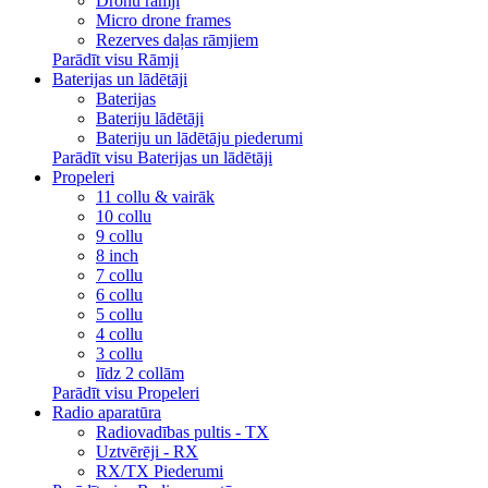
Dronu rāmji
Micro drone frames
Rezerves daļas rāmjiem
Parādīt visu Rāmji
Baterijas un lādētāji
Baterijas
Bateriju lādētāji
Bateriju un lādētāju piederumi
Parādīt visu Baterijas un lādētāji
Propeleri
11 collu & vairāk
10 collu
9 collu
8 inch
7 collu
6 collu
5 collu
4 collu
3 collu
līdz 2 collām
Parādīt visu Propeleri
Radio aparatūra
Radiovadības pultis - TX
Uztvērēji - RX
RX/TX Piederumi