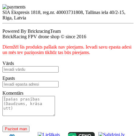
SIA Ekspresis 1818, reg.nr. 40003731808, Tallinas iela 40/2-15,
Riga, Latvia
Powered By BrickracingTeam
BrickRacing FPV drone shop © since 2016
Diemžēl šis produkts pašlaik nav pieejams. Ievadi savu epasta adesi
un mēs tev paziņosim tiklīdz tas būs pieejams.
Vārds
Epasts
Komentārs
Paziņot man