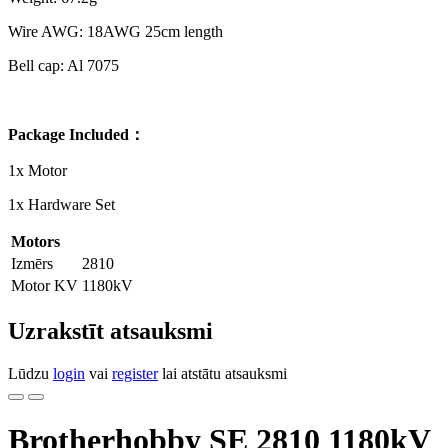
Wire AWG: 18AWG 25cm length
Bell cap: Al 7075
Package Included：
1x Motor
1x Hardware Set
Motors
Izmērs
2810
Motor KV
1180kV
Uzrakstīt atsauksmi
Lūdzu
login
vai
register
lai atstātu atsauksmi
Brotherhobby SE 2810 1180kV