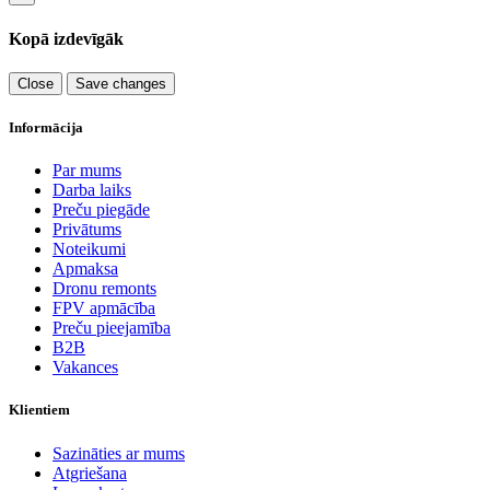
Kopā izdevīgāk
Close
Save changes
Informācija
Par mums
Darba laiks
Preču piegāde
Privātums
Noteikumi
Apmaksa
Dronu remonts
FPV apmācība
Preču pieejamība
B2B
Vakances
Klientiem
Sazināties ar mums
Atgriešana