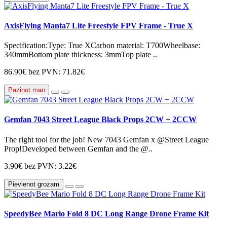
AxisFlying Manta7 Lite Freestyle FPV Frame - True X
Specification:Type: True XCarbon material: T700Wheelbase:
340mmBottom plate thickness: 3mmTop plate ..
86.90€
bez PVN: 71.82€
Paziņot man
Gemfan 7043 Street League Black Props 2CW + 2CCW
The right tool for the job! New 7043 Gemfan x @Street League
Prop!Developed between Gemfan and the @..
3.90€
bez PVN: 3.22€
Pievienot grozam
SpeedyBee Mario Fold 8 DC Long Range Drone Frame Kit