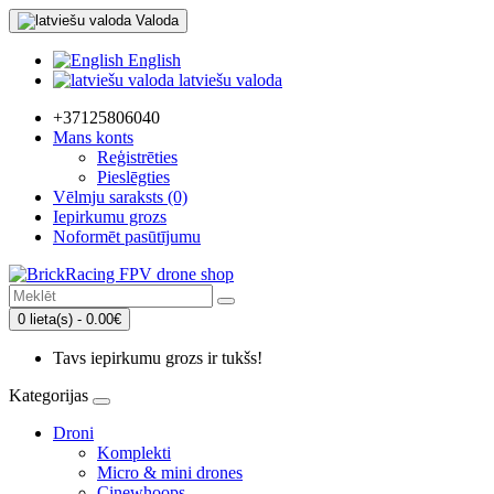
Valoda
English
latviešu valoda
+37125806040
Mans konts
Reģistrēties
Pieslēgties
Vēlmju saraksts (0)
Iepirkumu grozs
Noformēt pasūtījumu
0 lieta(s) - 0.00€
Tavs iepirkumu grozs ir tukšs!
Kategorijas
Droni
Komplekti
Micro & mini drones
Cinewhoops