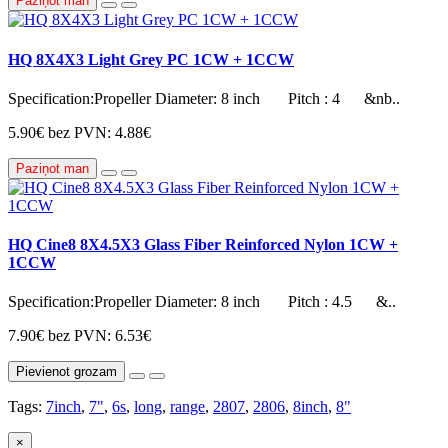
Paziņot man
HQ 8X4X3 Light Grey PC 1CW + 1CCW
Specification:Propeller Diameter: 8 inch Pitch : 4 &nb..
5.90€
bez PVN: 4.88€
Paziņot man
HQ Cine8 8X4.5X3 Glass Fiber Reinforced Nylon 1CW +
1CCW
Specification:Propeller Diameter: 8 inch Pitch : 4.5 &..
7.90€
bez PVN: 6.53€
Pievienot grozam
Tags:
7inch
,
7"
,
6s
,
long
,
range
,
2807
,
2806
,
8inch
,
8"
×