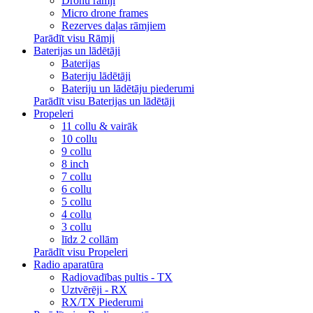
Dronu rāmji
Micro drone frames
Rezerves daļas rāmjiem
Parādīt visu Rāmji
Baterijas un lādētāji
Baterijas
Bateriju lādētāji
Bateriju un lādētāju piederumi
Parādīt visu Baterijas un lādētāji
Propeleri
11 collu & vairāk
10 collu
9 collu
8 inch
7 collu
6 collu
5 collu
4 collu
3 collu
līdz 2 collām
Parādīt visu Propeleri
Radio aparatūra
Radiovadības pultis - TX
Uztvērēji - RX
RX/TX Piederumi