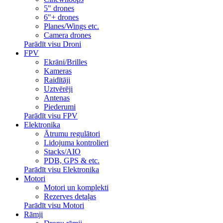
5" drones
6"+ drones
Planes/Wings etc.
Camera drones
Parādīt visu Droni
FPV
Ekrāni/Brilles
Kameras
Raidītāji
Uztvērēji
Antenas
Piederumi
Parādīt visu FPV
Elektronika
Ātrumu regulātori
Lidojuma kontrolieri
Stacks/AIO
PDB, GPS & etc.
Parādīt visu Elektronika
Motori
Motori un komplekti
Rezerves detaļas
Parādīt visu Motori
Rāmji