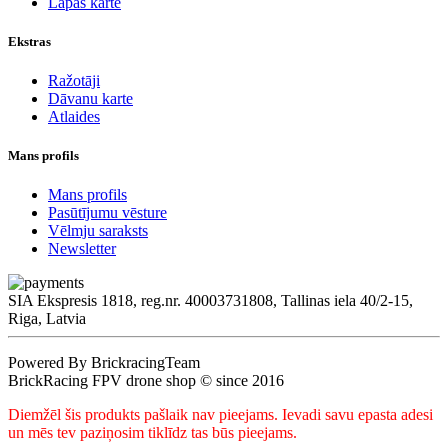
Lapas karte
Ekstras
Ražotāji
Dāvanu karte
Atlaides
Mans profils
Mans profils
Pasūtījumu vēsture
Vēlmju saraksts
Newsletter
SIA Ekspresis 1818, reg.nr. 40003731808, Tallinas iela 40/2-15,
Riga, Latvia
Powered By BrickracingTeam
BrickRacing FPV drone shop © since 2016
Diemžēl šis produkts pašlaik nav pieejams. Ievadi savu epasta adesi
un mēs tev paziņosim tiklīdz tas būs pieejams.