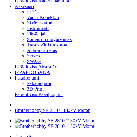
Parādīt visu Radio aparatūra
Aksesuāri
LED's
Vadi / Konektori
Skrūves utml.
Instrumenti
Fiksācijai
Somas un mugursomas
Trases vārti un karogi
Action cameras
Servos
SWAG
Parādīt visu Aksesuāri
IZPĀRDOŠANA
Pakalpojumi
Pakalpojumi
3D Print
Parādīt visu Pakalpojumi
Brotherhobby SE 2810 1180kV Motor
Apraksts