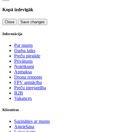
Kopā izdevīgāk
Close
Save changes
Informācija
Par mums
Darba laiks
Preču piegāde
Privātums
Noteikumi
Apmaksa
Dronu remonts
FPV apmācība
Preču pieejamība
B2B
Vakances
Klientiem
Sazināties ar mums
Atgriešana
Lapas karte