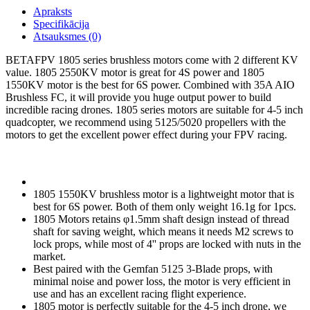
Apraksts
Specifikācija
Atsauksmes (0)
BETAFPV 1805 series brushless motors come with 2 different KV
value. 1805 2550KV motor is great for 4S power and 1805
1550KV motor is the best for 6S power. Combined with 35A AIO
Brushless FC, it will provide you huge output power to build
incredible racing drones. 1805 series motors are suitable for 4-5 inch
quadcopter, we recommend using 5125/5020 propellers with the
motors to get the excellent power effect during your FPV racing.
1805 1550KV brushless motor is a lightweight motor that is
best for 6S power. Both of them only weight 16.1g for 1pcs.
1805 Motors retains φ1.5mm shaft design instead of thread
shaft for saving weight, which means it needs M2 screws to
lock props, while most of 4'' props are locked with nuts in the
market.
Best paired with the Gemfan 5125 3-Blade props, with
minimal noise and power loss, the motor is very efficient in
use and has an excellent racing flight experience.
1805 motor is perfectly suitable for the 4-5 inch drone, we