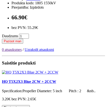
Produkta kods: 1805 1550kV
Pieejamība: Izpārdots
66.90€
bez PVN: 55.29€
Daudzums
Paziņot man
0 atsauksmes
/
Uzrakstīt atsauksmi
Saistītie produkti
HQ T5X2X3 Blue 2CW + 2CCW
Specification:Propeller Diameter: 5 inch Pitch : 2 &nb..
3.20€
bez PVN: 2.65€