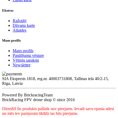
Ekstras
Ražotāji
Dāvanu karte
Atlaides
Mans profils
Mans profils
Pasūtījumu vēsture
Vēlmju saraksts
Newsletter
SIA Ekspresis 1818, reg.nr. 40003731808, Tallinas iela 40/2-15,
Riga, Latvia
Powered By BrickracingTeam
BrickRacing FPV drone shop © since 2016
Diemžēl šis produkts pašlaik nav pieejams. Ievadi savu epasta adesi
un mēs tev paziņosim tiklīdz tas būs pieejams.