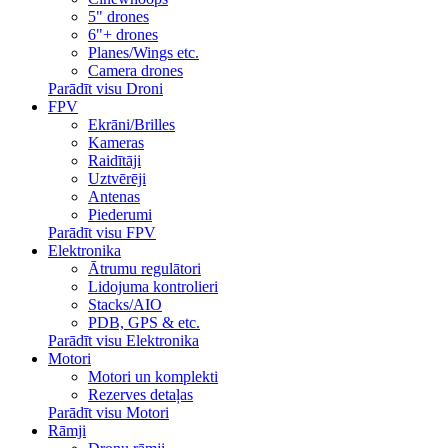
5" drones
6"+ drones
Planes/Wings etc.
Camera drones
Parādīt visu Droni
FPV
Ekrāni/Brilles
Kameras
Raidītāji
Uztvērēji
Antenas
Piederumi
Parādīt visu FPV
Elektronika
Ātrumu regulātori
Lidojuma kontrolieri
Stacks/AIO
PDB, GPS & etc.
Parādīt visu Elektronika
Motori
Motori un komplekti
Rezerves detaļas
Parādīt visu Motori
Rāmji