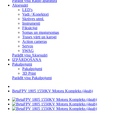
Parādīt visu Radio aparatūra
Aksesuāri
LED's
Vadi / Konektori
Skrūves utml.
Instrumenti
Fiksācijai
Somas un mugursomas
Trases vārti un karogi
Action cameras
Servos
SWAG
Parādīt visu Aksesuāri
IZPĀRDOŠANA
Pakalpojumi
Pakalpojumi
3D Print
Parādīt visu Pakalpojumi
BetaFPV 1805 1550KV Motoru Kompleks (4gab)