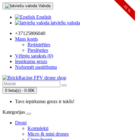
Valoda
-15 %
English
latviešu valoda
+37125806040
Mans konts
Reģistrēties
Pieslēgties
Vēlmju saraksts (0)
Iepirkumu grozs
Noformēt pasūtījumu
0 lieta(s) - 0.00€
Tavs iepirkumu grozs ir tukšs!
Kategorijas
Droni
Komplekti
Micro & mini drones
Cinewhoops