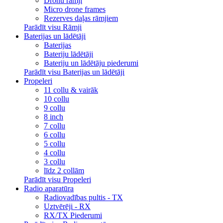
Dronu rāmji
Micro drone frames
Rezerves daļas rāmjiem
Parādīt visu Rāmji
Baterijas un lādētāji
Baterijas
Bateriju lādētāji
Bateriju un lādētāju piederumi
Parādīt visu Baterijas un lādētāji
Propeleri
11 collu & vairāk
10 collu
9 collu
8 inch
7 collu
6 collu
5 collu
4 collu
3 collu
līdz 2 collām
Parādīt visu Propeleri
Radio aparatūra
Radiovadības pultis - TX
Uztvērēji - RX
RX/TX Piederumi