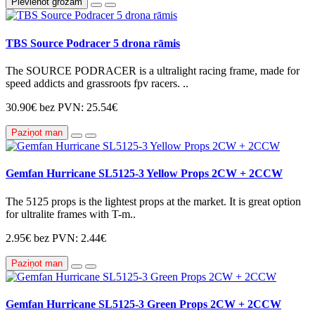
Pievienot grozam
TBS Source Podracer 5 drona rāmis
The SOURCE PODRACER is a ultralight racing frame, made for
speed addicts and grassroots fpv racers. ..
30.90€
bez PVN: 25.54€
Paziņot man
Gemfan Hurricane SL5125-3 Yellow Props 2CW + 2CCW
The 5125 props is the lightest props at the market. It is great option
for ultralite frames with T-m..
2.95€
bez PVN: 2.44€
Paziņot man
Gemfan Hurricane SL5125-3 Green Props 2CW + 2CCW