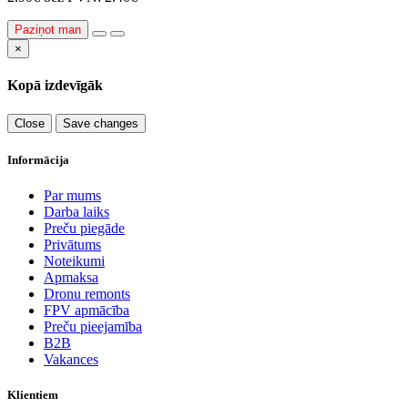
Paziņot man
×
Kopā izdevīgāk
Close
Save changes
Informācija
Par mums
Darba laiks
Preču piegāde
Privātums
Noteikumi
Apmaksa
Dronu remonts
FPV apmācība
Preču pieejamība
B2B
Vakances
Klientiem