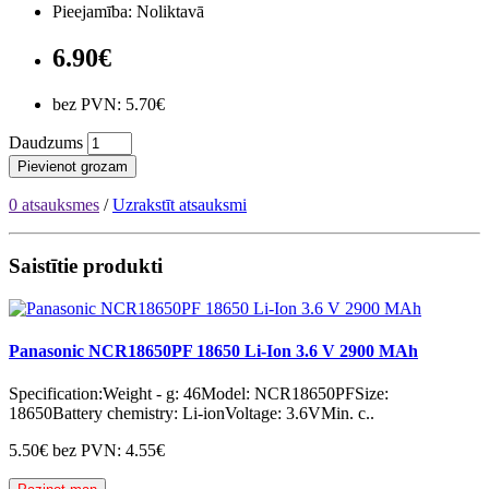
Pieejamība: Noliktavā
6.90€
bez PVN: 5.70€
Daudzums
Pievienot grozam
0 atsauksmes
/
Uzrakstīt atsauksmi
Saistītie produkti
Panasonic NCR18650PF 18650 Li-Ion 3.6 V 2900 MAh
Specification:Weight - g: 46Model: NCR18650PFSize:
18650Battery chemistry: Li-ionVoltage: 3.6VMin. c..
5.50€
bez PVN: 4.55€