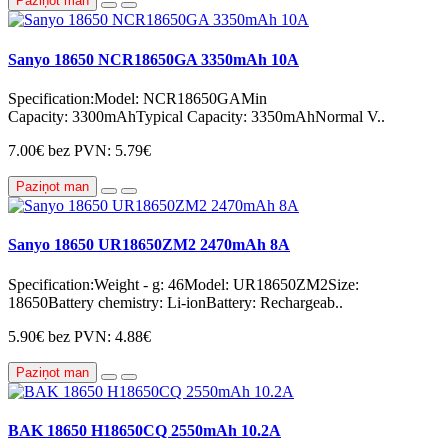
Paziņot man
Sanyo 18650 NCR18650GA 3350mAh 10A
Specification:Model: NCR18650GAMin
Capacity: 3300mAhTypical Capacity: 3350mAhNormal V..
7.00€
bez PVN: 5.79€
Paziņot man
Sanyo 18650 UR18650ZM2 2470mAh 8A
Specification:Weight - g: 46Model: UR18650ZM2Size:
18650Battery chemistry: Li-ionBattery: Rechargeab..
5.90€
bez PVN: 4.88€
Paziņot man
BAK 18650 H18650CQ 2550mAh 10.2A