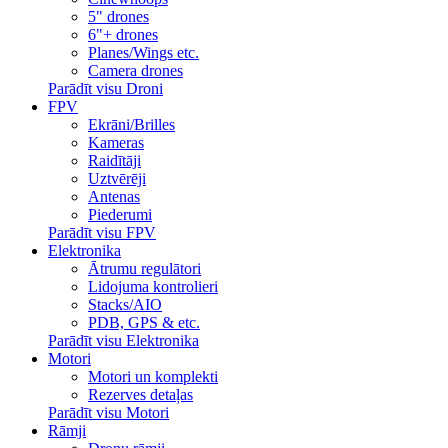
5" drones
6"+ drones
Planes/Wings etc.
Camera drones
Parādīt visu Droni
FPV
Ekrāni/Brilles
Kameras
Raidītāji
Uztvērēji
Antenas
Piederumi
Parādīt visu FPV
Elektronika
Ātrumu regulātori
Lidojuma kontrolieri
Stacks/AIO
PDB, GPS & etc.
Parādīt visu Elektronika
Motori
Motori un komplekti
Rezerves detaļas
Parādīt visu Motori
Rāmji