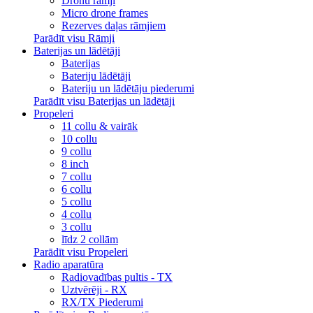
Dronu rāmji
Micro drone frames
Rezerves daļas rāmjiem
Parādīt visu Rāmji
Baterijas un lādētāji
Baterijas
Bateriju lādētāji
Bateriju un lādētāju piederumi
Parādīt visu Baterijas un lādētāji
Propeleri
11 collu & vairāk
10 collu
9 collu
8 inch
7 collu
6 collu
5 collu
4 collu
3 collu
līdz 2 collām
Parādīt visu Propeleri
Radio aparatūra
Radiovadības pultis - TX
Uztvērēji - RX
RX/TX Piederumi