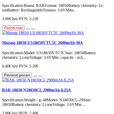
Specification:Brand: BAKFormat: 18650Battery chemistry: Li-
ionBattery: RechargeableTension: 3.6VMini..
3.90€
bez PVN: 3.22€
Paziņot man
Murata 18650 US18650VTC5C 2600mAh 30A
Specification:Model: US18650VTC5CSize: 18650Battery
chemistry: Li-ionVoltage: 3.6VMin. capacity - mA..
6.40€
bez PVN: 5.29€
Pievienot grozam
BAK 18650 N18650CL 2900mAh 8.25A
Specification:Weight - g: 48Model: N18650CL-29Size:
18650Battery chemistry: Li-ionVoltage: 3.6VMin. ..
2.90€
bez PVN: 2.40€