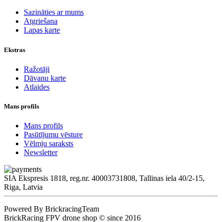
Sazināties ar mums
Atgriešana
Lapas karte
Ekstras
Ražotāji
Dāvanu karte
Atlaides
Mans profils
Mans profils
Pasūtījumu vēsture
Vēlmju saraksts
Newsletter
SIA Ekspresis 1818, reg.nr. 40003731808, Tallinas iela 40/2-15,
Riga, Latvia
Powered By BrickracingTeam
BrickRacing FPV drone shop © since 2016