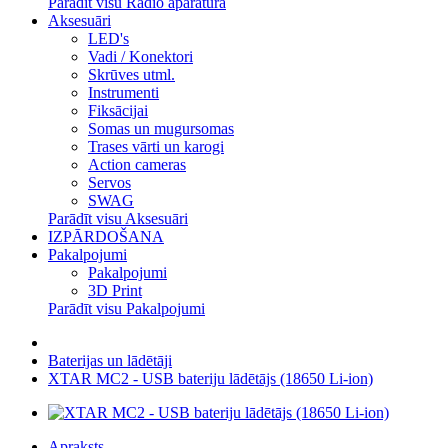
Parādīt visu Radio aparatūra
Aksesuāri
LED's
Vadi / Konektori
Skrūves utml.
Instrumenti
Fiksācijai
Somas un mugursomas
Trases vārti un karogi
Action cameras
Servos
SWAG
Parādīt visu Aksesuāri
IZPĀRDOŠANA
Pakalpojumi
Pakalpojumi
3D Print
Parādīt visu Pakalpojumi
Baterijas un lādētāji
XTAR MC2 - USB bateriju lādētājs (18650 Li-ion)
Apraksts