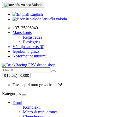
Valoda
English
latviešu valoda
+37125806040
Mans konts
Reģistrēties
Pieslēgties
Vēlmju saraksts (0)
Iepirkumu grozs
Noformēt pasūtījumu
0 lieta(s) - 0.00€
Tavs iepirkumu grozs ir tukšs!
Kategorijas
Droni
Komplekti
Micro & mini drones
Cinewhoops