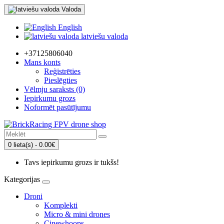
Valoda
English
latviešu valoda
+37125806040
Mans konts
Reģistrēties
Pieslēgties
Vēlmju saraksts (0)
Iepirkumu grozs
Noformēt pasūtījumu
0 lieta(s) - 0.00€
Tavs iepirkumu grozs ir tukšs!
Kategorijas
Droni
Komplekti
Micro & mini drones
Cinewhoops