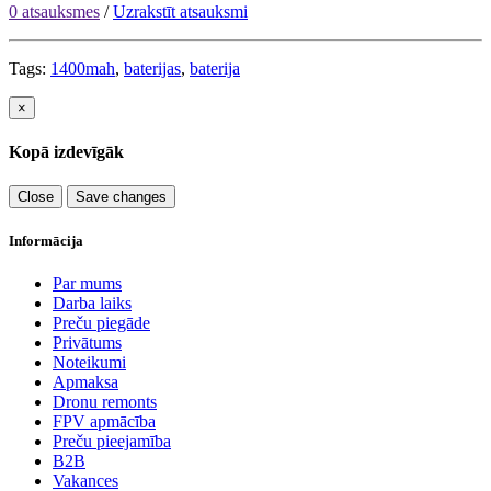
0 atsauksmes
/
Uzrakstīt atsauksmi
Tags:
1400mah
,
baterijas
,
baterija
×
Kopā izdevīgāk
Close
Save changes
Informācija
Par mums
Darba laiks
Preču piegāde
Privātums
Noteikumi
Apmaksa
Dronu remonts
FPV apmācība
Preču pieejamība
B2B
Vakances