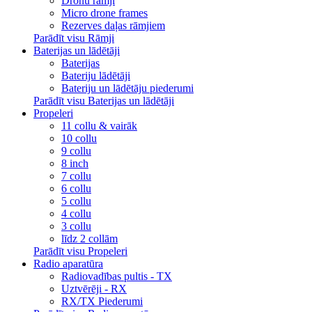
Dronu rāmji
Micro drone frames
Rezerves daļas rāmjiem
Parādīt visu Rāmji
Baterijas un lādētāji
Baterijas
Bateriju lādētāji
Bateriju un lādētāju piederumi
Parādīt visu Baterijas un lādētāji
Propeleri
11 collu & vairāk
10 collu
9 collu
8 inch
7 collu
6 collu
5 collu
4 collu
3 collu
līdz 2 collām
Parādīt visu Propeleri
Radio aparatūra
Radiovadības pultis - TX
Uztvērēji - RX
RX/TX Piederumi