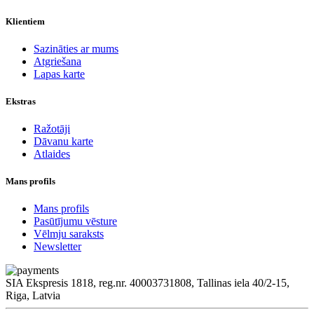
Klientiem
Sazināties ar mums
Atgriešana
Lapas karte
Ekstras
Ražotāji
Dāvanu karte
Atlaides
Mans profils
Mans profils
Pasūtījumu vēsture
Vēlmju saraksts
Newsletter
SIA Ekspresis 1818, reg.nr. 40003731808, Tallinas iela 40/2-15,
Riga, Latvia