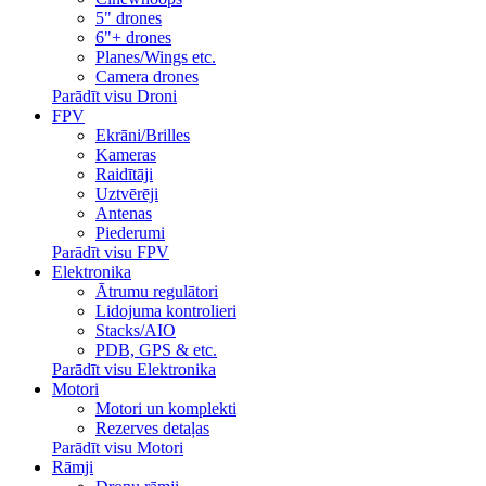
5" drones
6"+ drones
Planes/Wings etc.
Camera drones
Parādīt visu Droni
FPV
Ekrāni/Brilles
Kameras
Raidītāji
Uztvērēji
Antenas
Piederumi
Parādīt visu FPV
Elektronika
Ātrumu regulātori
Lidojuma kontrolieri
Stacks/AIO
PDB, GPS & etc.
Parādīt visu Elektronika
Motori
Motori un komplekti
Rezerves detaļas
Parādīt visu Motori
Rāmji